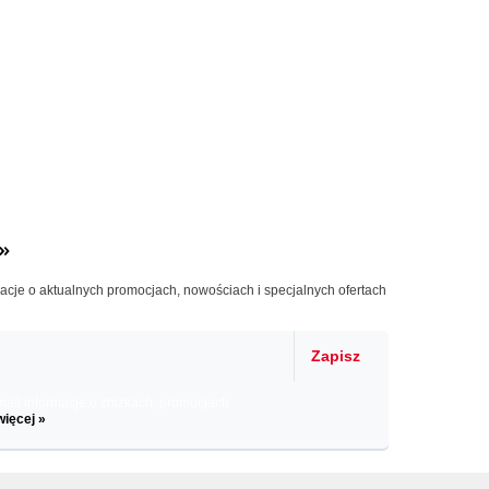
»
macje o aktualnych promocjach, nowościach i specjalnych ofertach
Zapisz
il informacje o zniżkach, promocjach
więcej »