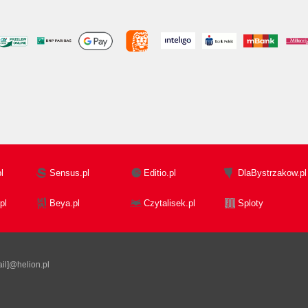
l
Sensus.pl
Editio.pl
DlaBystrzakow.pl
pl
Beya.pl
Czytalisek.pl
Sploty
il]@helion.pl