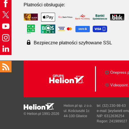
Płatności obsługuje:
Bezpieczne płatności szyfrowane SSL
Onepress.p
Videopoint.
Helion.pl sp. z o.o.
tel. (32) 230-98-63
ul. Kościuszki 1c
e-mail:
[wyświetl ema
© Helion.pl 1991-2026
44-100 Gliwice
NIP: 6312636254
Regon: 241989027