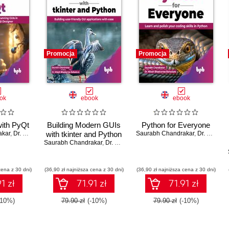
Promocja
Promocja
ok
ebook
ebook
ith PyQt
Building Modern GUIs
Python for Everyone
akar
,
Dr. Nilesh Bhaskarrao Bahadure
with tkinter and Python
Saurabh Chandrakar
,
Dr. Nilesh Bhaskarrao Bahadure
Saurabh Chandrakar
,
Dr. Nilesh Bhaskarrao Bahadure
cena z 30 dni)
(36,90 zł najniższa cena z 30 dni)
(36,90 zł najniższa cena z 30 dni)
1 zł
71.91 zł
71.91 zł
-10%)
79.90 zł
(-10%)
79.90 zł
(-10%)