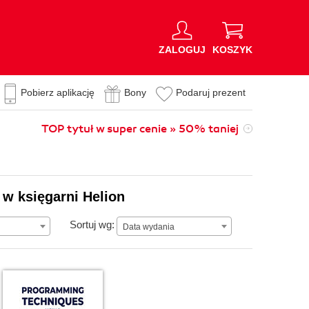
ZALOGUJ
KOSZYK
Pobierz aplikację
Bony
Podaruj prezent
TOP tytuł w super cenie » 50% taniej
 w księgarni Helion
Data wydania
Sortuj wg:
Data wydania