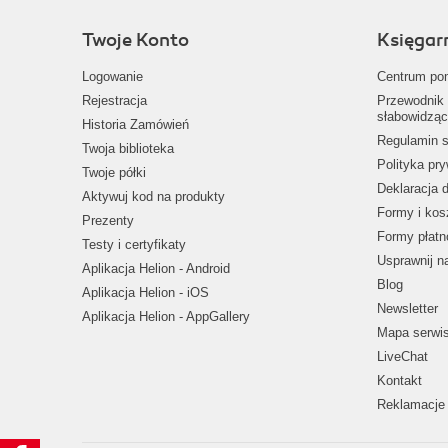
Twoje Konto
Księgar
Logowanie
Centrum po
Rejestracja
Przewodnik 
słabowidząc
Historia Zamówień
Regulamin s
Twoja biblioteka
Polityka pr
Twoje półki
Deklaracja 
Aktywuj kod na produkty
Formy i kos
Prezenty
Formy płatn
Testy i certyfikaty
Usprawnij 
Aplikacja Helion - Android
Blog
Aplikacja Helion - iOS
Newsletter
Aplikacja Helion - AppGallery
Mapa serwi
LiveChat
Kontakt
Reklamacje 