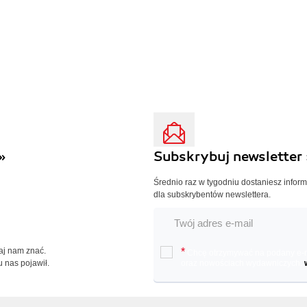
»
Subskrybuj newsletter 
Średnio raz w tygodniu dostaniesz infor
dla subskrybentów newslettera.
Daj nam znać.
*
Chcę otrzymywać na podany e-ma
u nas pojawił.
oraz nowościach wydawniczych.