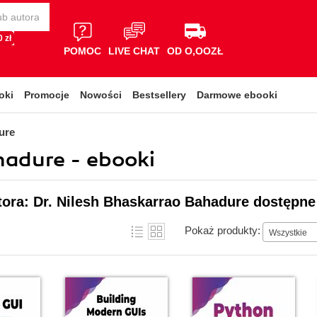
 zł
POMOC
LIVE CHAT
OD O,OOZŁ
oki
Promocje
Nowości
Bestsellery
Darmowe ebooki
ure
hadure - ebooki
tora: Dr. Nilesh Bhaskarrao Bahadure dostępne
Pokaż produkty:
Wszystkie