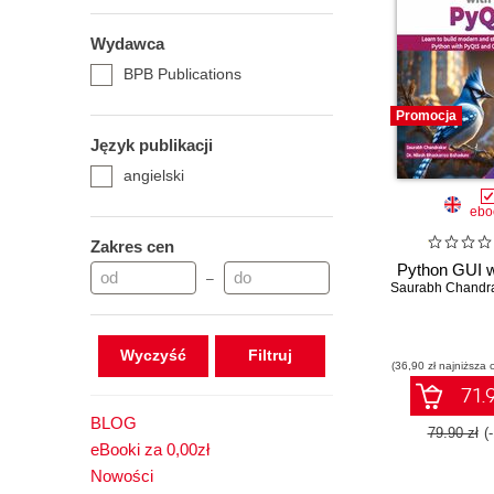
Wydawca
BPB Publications
Promocja
Język publikacji
angielski
ebo
Zakres cen
Python GUI w
–
Saurabh Chandr
Wyczyść
(36,90 zł najniższa 
71.9
BLOG
79.90 zł
(
eBooki za 0,00zł
Nowości