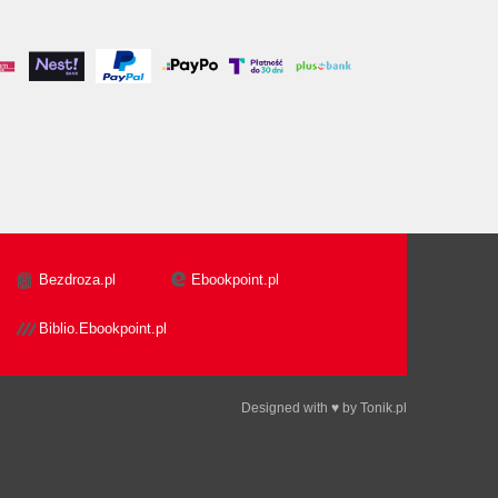
Bezdroza.pl
Ebookpoint.pl
Biblio.Ebookpoint.pl
Designed with ♥ by
Tonik.pl