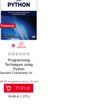
Promocja
ebook
Programming
Techniques using
Python
Saurabh Chandrakar
,
Dr. Nilesh Bhaskarrao Bahadure
(36,90 zł najniższa cena z 30 dni)
71.91 zł
79.90 zł
(-10%)