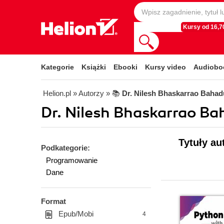
Kursy od 16,70
Kategorie
Książki
Ebooki
Kursy video
Audiobo
Helion.pl
» Autorzy
» 📚
Dr. Nilesh Bhaskarrao Bahad
Dr. Nilesh Bhaskarrao Ba
Tytuły au
Podkategorie:
Programowanie
Dane
Format
Epub/Mobi
4