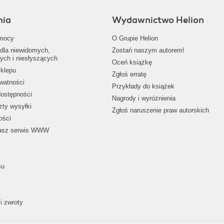
nia
Wydawnictwo Helion
mocy
O Grupie Helion
dla niewidomych,
Zostań naszym autorem!
ych i niesłyszących
Oceń książkę
klepu
Zgłoś erratę
ywatności
Przykłady do książek
dostępności
Nagrody i wyróżnienia
zty wysyłki
Zgłoś naruszenie praw autorskich
ości
nasz serwis WWW
su
i zwroty