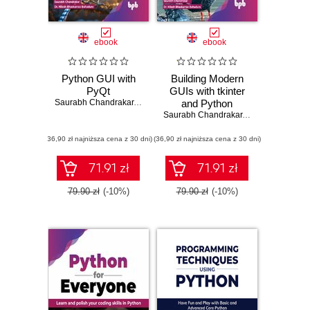
ebook
ebook
Python GUI with
Building Modern
PyQt
GUIs with tkinter
Saurabh Chandrakar
,
Dr. Nilesh Bhaskarrao Bahadure
and Python
Saurabh Chandrakar
,
Dr. Nilesh Bhas
(36,90 zł najniższa cena z 30 dni)
(36,90 zł najniższa cena z 30 dni)
71.91 zł
71.91 zł
79.90 zł
(-10%)
79.90 zł
(-10%)