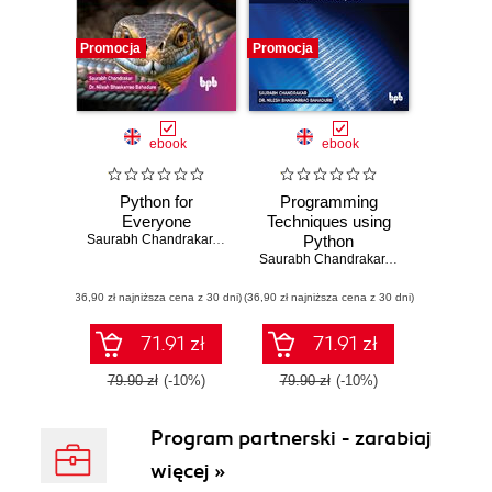
Promocja
Promocja
ebook
ebook
Python for
Programming
Everyone
Techniques using
Saurabh Chandrakar
,
Dr. Nilesh Bhaskarrao Bahadure
Python
Saurabh Chandrakar
,
Dr. Nilesh Bhas
(36,90 zł najniższa cena z 30 dni)
(36,90 zł najniższa cena z 30 dni)
71.91 zł
71.91 zł
79.90 zł
(-10%)
79.90 zł
(-10%)
Program partnerski - zarabiaj
więcej »