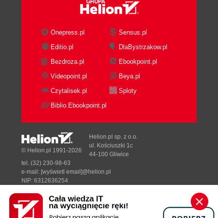
Onepress.pl
Sensus.pl
Editio.pl
DlaBystrzakow.pl
Bezdroza.pl
Ebookpoint.pl
Videopoint.pl
Beya.pl
Czytalisek.pl
Sploty
Biblio.Ebookpoint.pl
Helion.pl sp. z o.o.
ul. Kościuszki 1c
© Helion.pl 1991-2026
44-100 Gliwice
tel. (32) 230-98-63
e-mail:
[wyświetl email]@helion.pl
NIP: 6312636254
Regon: 241989027
Designed with ♥ by
Tonik.pl