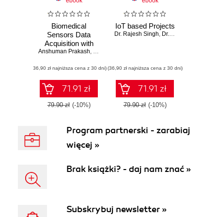
ebook
ebook
Biomedical
IoT based Projects
Sensors Data
Dr. Rajesh Singh
,
Dr. Anita Gehlot
,
Dr. 
Acquisition with
Anshuman Prakash
LabVIEW
,
Dr. Lovi Raj Gupta
,
Dr. Rajesh Singh
,
Dr. Anita 
(36,90 zł najniższa cena z 30 dni)
(36,90 zł najniższa cena z 30 dni)
71.91 zł
71.91 zł
79.90 zł
(-10%)
79.90 zł
(-10%)
Program partnerski - zarabiaj
więcej »
Brak książki? - daj nam znać »
Subskrybuj newsletter »