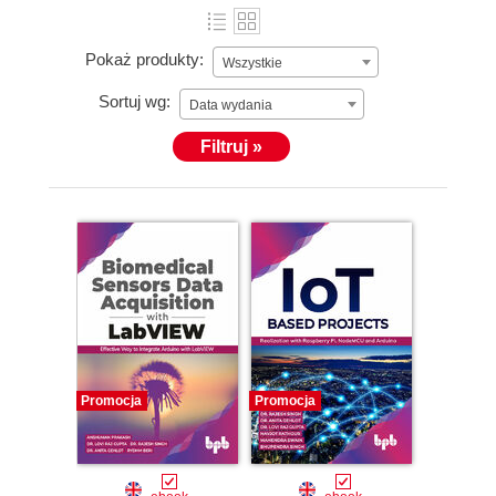
Pokaż produkty:
Wszystkie
Sortuj wg:
Data wydania
Filtruj »
Promocja
Promocja