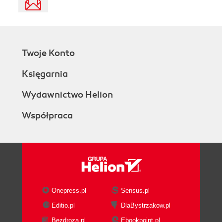
Twoje Konto
Księgarnia
Wydawnictwo Helion
Współpraca
Onepress.pl
Sensus.pl
Editio.pl
DlaBystrzakow.pl
Bezdroza.pl
Ebookpoint.pl