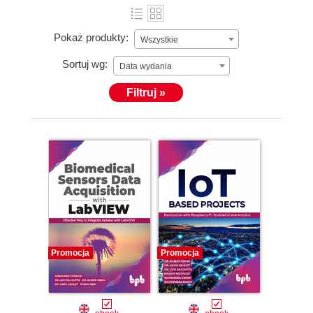
Pokaż produkty:
Wszystkie
Sortuj wg:
Data wydania
Filtruj »
Promocja
Promocja