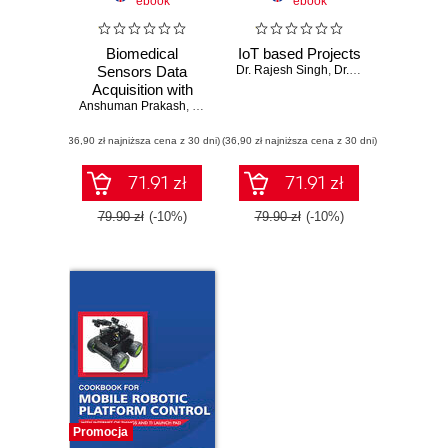
ebook
ebook
Biomedical
IoT based Projects
Sensors Data
Dr. Rajesh Singh
,
Dr. Anita Gehlot
,
Dr. 
Acquisition with
Anshuman Prakash
LabVIEW
,
Dr. Lovi Raj Gupta
,
Dr. Rajesh Singh
,
Dr. Anita 
(36,90 zł najniższa cena z 30 dni)
(36,90 zł najniższa cena z 30 dni)
71.91 zł
71.91 zł
79.90 zł
(-10%)
79.90 zł
(-10%)
Promocja