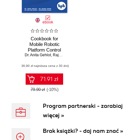
ebook
Cookbook for
Mobile Robotic
Platform Control
Dr. Anita Gehlot
,
Rajesh Singh
,
Lovi Raj Gupta
,
Bhupendra Singh
(36,90 zł najniższa cena z 30 dni)
71.91 zł
79.90 zł
(-10%)
Program partnerski - zarabiaj
więcej »
Brak książki? - daj nam znać »