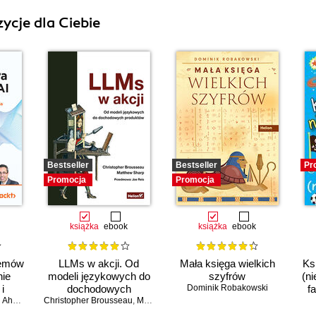
ycje dla Ciebie
Bestseller
Bestseller
Pr
Promocja
Promocja
książka
ebook
książka
ebook
temów
LLMs w akcji. Od
Mała księga wielkich
Ks
nie
modeli językowych do
szyfrów
(ni
i
dochodowych
Dominik Robakowski
f
o
Ahmad
Christopher Brousseau
produktów
,
Matt Sharp
ia