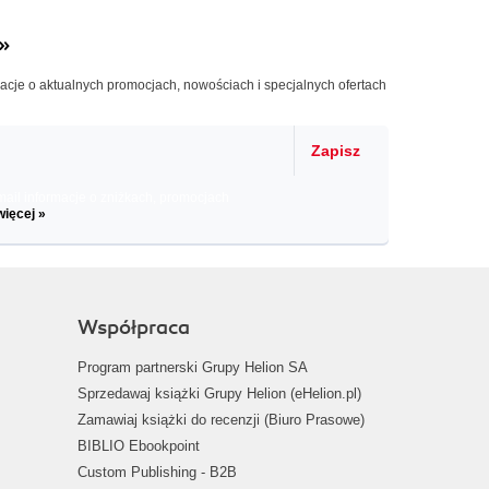
»
macje o aktualnych promocjach, nowościach i specjalnych ofertach
Zapisz
il informacje o zniżkach, promocjach
więcej »
Współpraca
Program partnerski Grupy Helion SA
Sprzedawaj książki Grupy Helion (eHelion.pl)
Zamawiaj książki do recenzji (Biuro Prasowe)
BIBLIO Ebookpoint
Custom Publishing - B2B