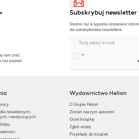
»
Subskrybuj newsletter 
Średnio raz w tygodniu dostaniesz infor
dla subskrybentów newslettera.
Daj nam znać.
*
Chcę otrzymywać na podany e-ma
u nas pojawił.
oraz nowościach wydawniczych.
nia
Wydawnictwo Helion
mocy
O Grupie Helion
dla niewidomych,
Zostań naszym autorem!
ych i niesłyszących
Oceń książkę
klepu
Zgłoś erratę
ywatności
Przykłady do książek