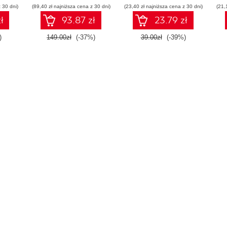
 30 dni)
(89,40 zł najniższa cena z 30 dni)
(23,40 zł najniższa cena z 30 dni)
(21,
ł
93.87 zł
23.79 zł
)
149.00zł
(-37%)
39.00zł
(-39%)