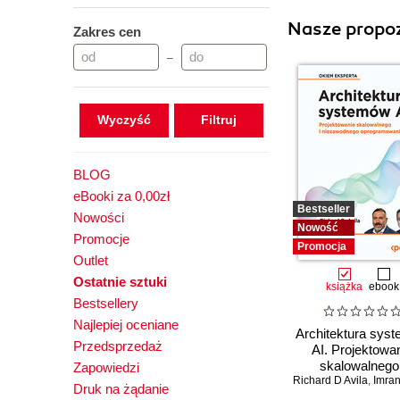
Nasze propoz
Zakres cen
–
Wyczyść
BLOG
eBooki za 0,00zł
Bestseller
Nowości
Nowość
Promocje
Promocja
Outlet
Ostatnie sztuki
książka
ebook
Bestsellery
Najlepiej oceniane
Architektura sys
Przedsprzedaż
AI. Projektowa
skalowalnego 
Zapowiedzi
Richard D Avila
niezawodneg
,
Imran 
Druk na żądanie
oprogramowan