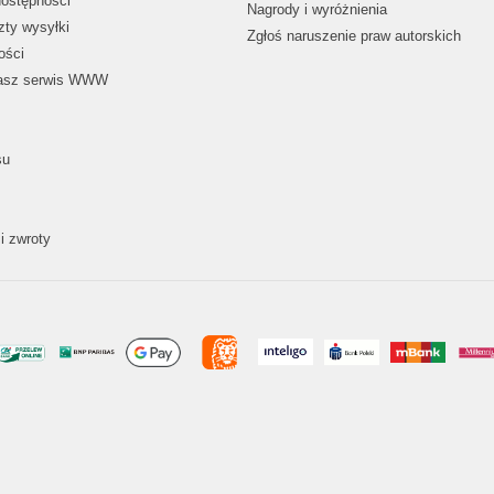
dostępności
Nagrody i wyróżnienia
zty wysyłki
Zgłoś naruszenie praw autorskich
ości
nasz serwis WWW
su
i zwroty