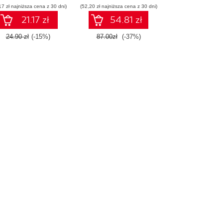
17 zł najniższa cena z 30 dni)
(52,20 zł najniższa cena z 30 dni)
21.17 zł
54.81 zł
24.90 zł
(-15%)
87.00zł
(-37%)