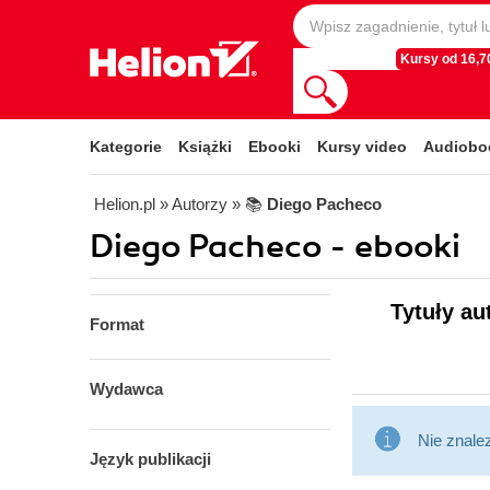
Kursy od 16,70
Kategorie
Książki
Ebooki
Kursy video
Audiobo
Helion.pl
» Autorzy
» 📚
Diego Pacheco
Diego Pacheco - ebooki
Tytuły au
Format
Wydawca
Nie znale
Język publikacji