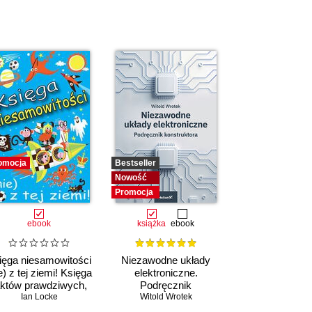
omocja
Bestseller
Nowość
Promocja
ebook
książka
ebook
ięga niesamowitości
Niezawodne układy
e) z tej ziemi! Księga
elektroniczne.
aktów prawdziwych,
Podręcznik
choć niezwykłych
Ian Locke
konstruktora
Witold Wrotek