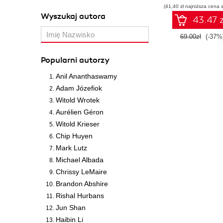
(41,40 zł najniższa cena z
Wyszukaj autora
43.47 z
69.00zł
(-37%
Popularni autorzy
Anil Ananthaswamy
Adam Józefiok
Witold Wrotek
Aurélien Géron
Witold Krieser
Chip Huyen
Mark Lutz
Michael Albada
Chrissy LeMaire
Brandon Abshire
Rishal Hurbans
Jun Shan
Haibin Li