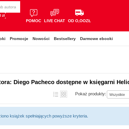
 zł
POMOC
LIVE CHAT
OD O,OOZŁ
oki
Promocje
Nowości
Bestsellery
Darmowe ebooki
tora: Diego Pacheco dostępne w księgarni Heli
Pokaż produkty:
Wszystkie
ziono książek spełniających powyższe kryteria.