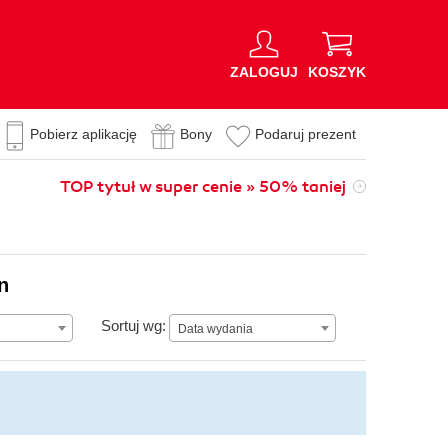
ZALOGUJ
KOSZYK
Pobierz aplikację
Bony
Podaruj prezent
TOP tytuł w super cenie » 50% taniej
n
Data wydania
Sortuj wg:
Data wydania