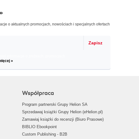
»
macje o aktualnych promocjach, nowościach i specjalnych ofertach
Zapisz
il informacje o zniżkach, promocjach
więcej »
Współpraca
Program partnerski Grupy Helion SA
Sprzedawaj książki Grupy Helion (eHelion.pl)
Zamawiaj książki do recenzji (Biuro Prasowe)
BIBLIO Ebookpoint
Custom Publishing - B2B