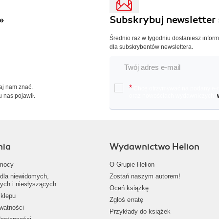
»
Subskrybuj newsletter 
Średnio raz w tygodniu dostaniesz infor
dla subskrybentów newslettera.
Daj nam znać.
*
Chcę otrzymywać na podany e-ma
u nas pojawił.
oraz nowościach wydawniczych.
nia
Wydawnictwo Helion
mocy
O Grupie Helion
dla niewidomych,
Zostań naszym autorem!
ych i niesłyszących
Oceń książkę
klepu
Zgłoś erratę
ywatności
Przykłady do książek