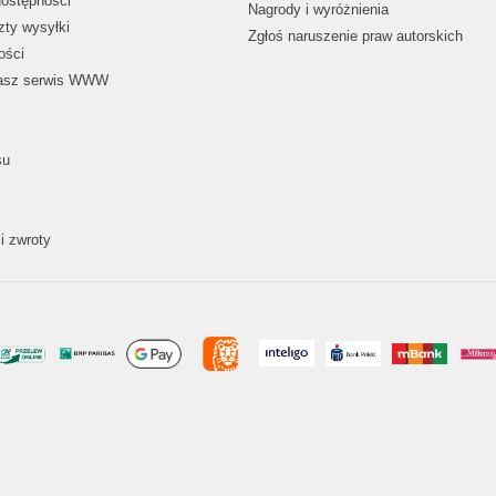
dostępności
Nagrody i wyróżnienia
zty wysyłki
Zgłoś naruszenie praw autorskich
ości
nasz serwis WWW
su
i zwroty