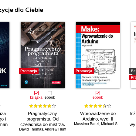
ycje dla Ciebie
Promocja
Promocja
Be
Pr
książka
ebook
ebook
iza
Pragmatyczny
Wprowadzenie do
Inż
o i
programista. Od
Arduino, wyd. II
amań
czeladnika do mistrza.
Massimo Banzi
,
Michael Shiloh
wy
David Thomas
Wydanie II
,
Andrew Hunt