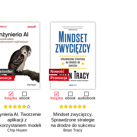
stseller
Nowość
omocja
Promocja
książka
ebook
książka
ebook
audiobook
ynieria AI. Tworzenie
Mindset zwycięzcy.
aplikacji z
Sprawdzone strategie
korzystaniem modeli
na drodze do sukcesu
bazowych
Chip Huyen
Brian Tracy