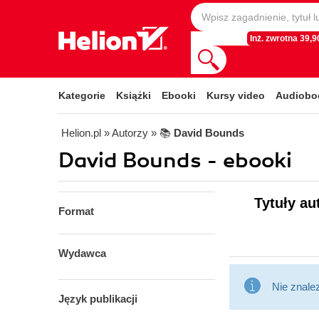
Inż. zwrotna 39,90
Kategorie
Książki
Ebooki
Kursy video
Audiobo
Helion.pl
» Autorzy
» 📚
David Bounds
David Bounds - ebooki
Tytuły au
Format
Wydawca
Nie znale
Język publikacji