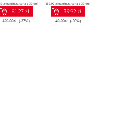
40 zł najniższa cena z 30 dni)
(39,92 zł najniższa cena z 30 dni)
81.27 zł
39.92 zł
129.00zł
(-37%)
49.90zł
(-20%)