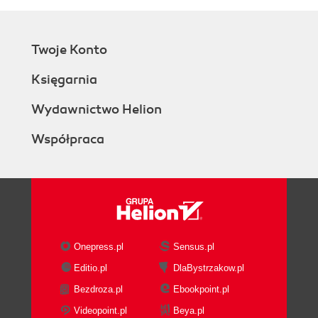
Twoje Konto
Księgarnia
Wydawnictwo Helion
Współpraca
Onepress.pl
Sensus.pl
Editio.pl
DlaBystrzakow.pl
Bezdroza.pl
Ebookpoint.pl
Videopoint.pl
Beya.pl