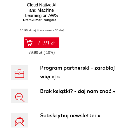
Cloud Native AI
and Machine
Learning on AWS
Premkumar Rangarajan
,
David Bounds
(36,90 zł najniższa cena z 30 dni)
71.91 zł
79.90 zł
(-10%)
Program partnerski - zarabiaj
więcej »
Brak książki? - daj nam znać »
Subskrybuj newsletter »