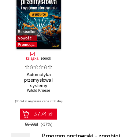
Bestseller
Nowość
Promocja
książka
ebook
Automatyka
przemysłowa i
systemy
sterowania w
Witold Krieser
pigułce
(35,94 zł najniższa cena z 30 dni)
37.74 zł
59.90zł
(-37%)
Program partnerski - zarabiaj