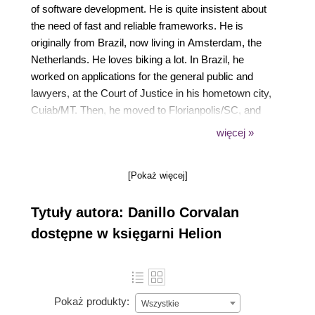
of software development. He is quite insistent about
the need of fast and reliable frameworks. He is
originally from Brazil, now living in Amsterdam, the
Netherlands. He loves biking a lot. In Brazil, he
worked on applications for the general public and
lawyers, at the Court of Justice in his hometown city,
Cuiab/MT. Then, he moved to Florianpolis/SC, and
worked at Bravi Software for developing hybrid and
więcej »
responsive web apps for education. Now, in
Amsterdam, he is working at Vigour.io and helping to
[Pokaż więcej]
develop live multiscreen and responsive apps. From
the web client-side perspective, in general, he has
Tytuły autora: Danillo Corvalan
been in touch with technologies, such as vanilla
JavaScript, jQuery, Backbone, and ReactJS. For the
dostępne w księgarni Helion
past 5 years, Danillo has also worked with open
source platforms and JavaScript on the server side
(Node.js). He has played with React Native in order
to develop native mobile applications with ReactJS.
Pokaż produkty:
Wszystkie