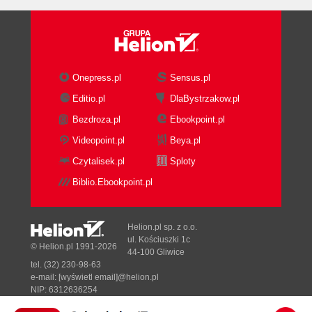
Onepress.pl
Sensus.pl
Editio.pl
DlaBystrzakow.pl
Bezdroza.pl
Ebookpoint.pl
Videopoint.pl
Beya.pl
Czytalisek.pl
Sploty
Biblio.Ebookpoint.pl
Helion.pl sp. z o.o.
ul. Kościuszki 1c
© Helion.pl 1991-2026
44-100 Gliwice
tel. (32) 230-98-63
e-mail:
[wyświetl email]@helion.pl
NIP: 6312636254
Regon: 241989027