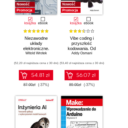
Nowość
Nowość
Promocja
Promocja
książka
ebook
książka
ebook
Niezawodne
Vibe coding i
układy
przyszłość
elektroniczne.
kodowania. Od
Witold Wrotek
Podręcznik
programisty do
Addy Osmani
konstruktora
dewelopera ery AI
(52,20 zł najniższa cena z 30 dni)
(53,40 zł najniższa cena z 30 dni)
54.81 zł
56.07 zł
87.00zł
(-37%)
89.00zł
(-37%)