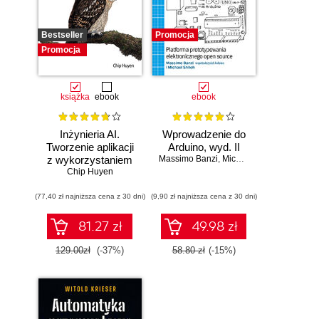
Bestseller
Promocja
Promocja
książka
ebook
ebook
Inżynieria AI.
Wprowadzenie do
Tworzenie aplikacji
Arduino, wyd. II
z wykorzystaniem
Massimo Banzi
,
Michael Shiloh
modeli bazowych
Chip Huyen
(77,40 zł najniższa cena z 30 dni)
(9,90 zł najniższa cena z 30 dni)
81.27 zł
49.98 zł
129.00zł
(-37%)
58.80 zł
(-15%)