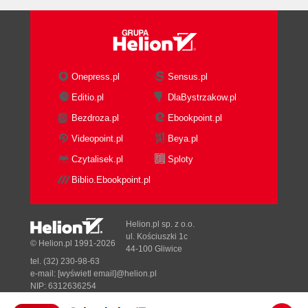
Onepress.pl
Sensus.pl
Editio.pl
DlaBystrzakow.pl
Bezdroza.pl
Ebookpoint.pl
Videopoint.pl
Beya.pl
Czytalisek.pl
Sploty
Biblio.Ebookpoint.pl
Helion.pl sp. z o.o.
ul. Kościuszki 1c
© Helion.pl 1991-2026
44-100 Gliwice
tel. (32) 230-98-63
e-mail:
[wyświetl email]@helion.pl
NIP: 6312636254
Regon: 241989027