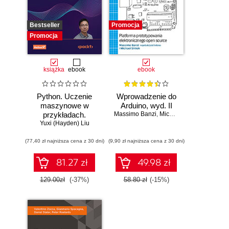
Bestseller
Promocja
Promocja
książka
ebook
ebook
Python. Uczenie
Wprowadzenie do
maszynowe w
Arduino, wyd. II
przykładach.
Massimo Banzi
,
Michael Shiloh
Najlepsze praktyki
Yuxi (Hayden) Liu
w realnych
(77,40 zł najniższa cena z 30 dni)
zastosowaniach.
(9,90 zł najniższa cena z 30 dni)
Wydanie IV
81.27 zł
49.98 zł
129.00zł
(-37%)
58.80 zł
(-15%)