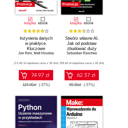
Promocja
Promocja
książka
ebook
książka
ebook
Inżynieria danych
Stwórz własne AI.
w praktyce.
Jak od podstaw
Kluczowe
zbudować duży
Joe Reis
koncepcje i
,
Matt Housley
model językowy
Sebastian Raschka
najlepsze
(71,40 zł najniższa cena z 30 dni)
technologie
(59,40 zł najniższa cena z 30 dni)
74.97 zł
62.37 zł
119.00zł
(-37%)
99.00zł
(-37%)