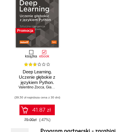
Promocja
książka
ebook
Deep Learning.
Uczenie głębokie z
językiem Python.
Valentino Zocca
Sztuczna
,
Gianmario Spacagna
,
Daniel Slater
,
Peter Roelants
inteligencja i sieci
(39,50 zł najniższa cena z 30 dni)
neuronowe
41.87 zł
79.00zł
(-47%)
Program partnerski - zarabiaj