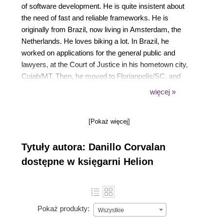
of software development. He is quite insistent about
the need of fast and reliable frameworks. He is
originally from Brazil, now living in Amsterdam, the
Netherlands. He loves biking a lot. In Brazil, he
worked on applications for the general public and
lawyers, at the Court of Justice in his hometown city,
Cuiab/MT. Then, he moved to Florianpolis/SC, and
worked at Bravi Software for developing hybrid and
więcej »
responsive web apps for education. Now, in
Amsterdam, he is working at Vigour.io and helping to
[Pokaż więcej]
develop live multiscreen and responsive apps. From
the web client-side perspective, in general, he has
Tytuły autora: Danillo Corvalan
been in touch with technologies, such as vanilla
JavaScript, jQuery, Backbone, and ReactJS. For the
dostępne w księgarni Helion
past 5 years, Danillo has also worked with open
source platforms and JavaScript on the server side
(Node.js). He has played with React Native in order
to develop native mobile applications with ReactJS.
Pokaż produkty:
Wszystkie