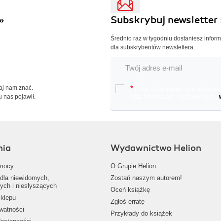
»
Subskrybuj newsletter 
Średnio raz w tygodniu dostaniesz infor
dla subskrybentów newslettera.
Daj nam znać.
*
Chcę otrzymywać na podany e-ma
u nas pojawił.
oraz nowościach wydawniczych.
nia
Wydawnictwo Helion
mocy
O Grupie Helion
dla niewidomych,
Zostań naszym autorem!
ych i niesłyszących
Oceń książkę
klepu
Zgłoś erratę
ywatności
Przykłady do książek