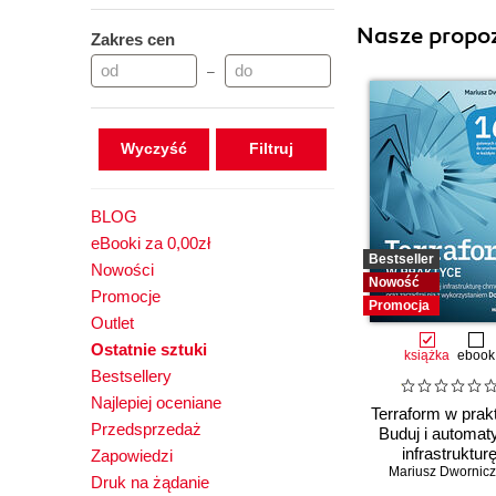
Nasze propoz
Zakres cen
–
Wyczyść
BLOG
eBooki za 0,00zł
Bestseller
Nowości
Nowość
Promocje
Promocja
Outlet
Ostatnie sztuki
książka
ebook
Bestsellery
Najlepiej oceniane
Terraform w prak
Przedsprzedaż
Buduj i automat
infrastruktur
Zapowiedzi
Mariusz Dwornic
chmurową or
Druk na żądanie
zarządzaj nią