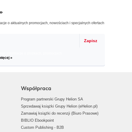
»
macje o aktualnych promocjach, nowościach i specjalnych ofertach
Zapisz
il informacje o zniżkach, promocjach
więcej »
Współpraca
Program partnerski Grupy Helion SA
Sprzedawaj książki Grupy Helion (eHelion.pl)
Zamawiaj książki do recenzji (Biuro Prasowe)
BIBLIO Ebookpoint
Custom Publishing - B2B