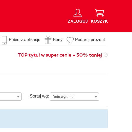
ZALOGUJ
KOSZYK
Pobierz aplikację
Bony
Podaruj prezent
TOP tytuł w super cenie » 50% taniej
Data wydania
Sortuj wg:
Data wydania