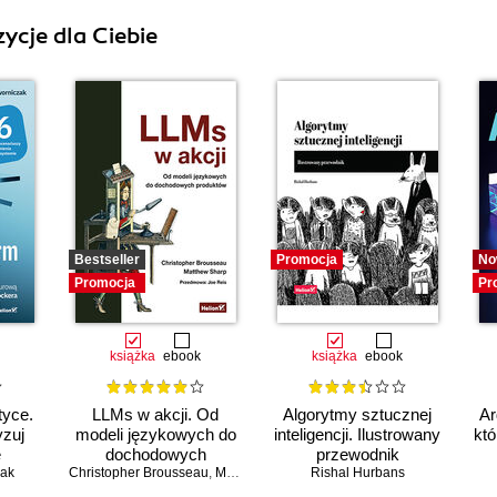
ycje dla Ciebie
Bestseller
Promocja
No
Promocja
Pr
książka
ebook
książka
ebook
tyce.
LLMs w akcji. Od
Algorytmy sztucznej
Ar
yzuj
modeli językowych do
inteligencji. Ilustrowany
któ
ę
dochodowych
przewodnik
zak
az
Christopher Brousseau
produktów
,
Matt Sharp
Rishal Hurbans
 z