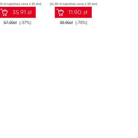
20 zł najniższa cena z 30 dni)
(11,90 zł najniższa cena z 30 dni)
35.91 zł
11.90 zł
57.00zł
(-37%)
39.90zł
(-70%)