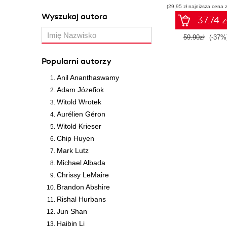
(29,95 zł najniższa cena z
wykorzystani
Wyszukaj autora
Dockera
37.74 z
59.90zł
(-37%
Popularni autorzy
Anil Ananthaswamy
Adam Józefiok
Witold Wrotek
Aurélien Géron
Witold Krieser
Chip Huyen
Mark Lutz
Michael Albada
Chrissy LeMaire
Brandon Abshire
Rishal Hurbans
Jun Shan
Haibin Li