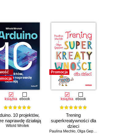
wość
Promocja
omocja
książka
ebook
książka
ebook
duino. 10 projektów,
Trening
re naprawdę działają
superkreatywności dla
Witold Wrotek
dzieci
Paulina Mechło
,
Olga Geppert