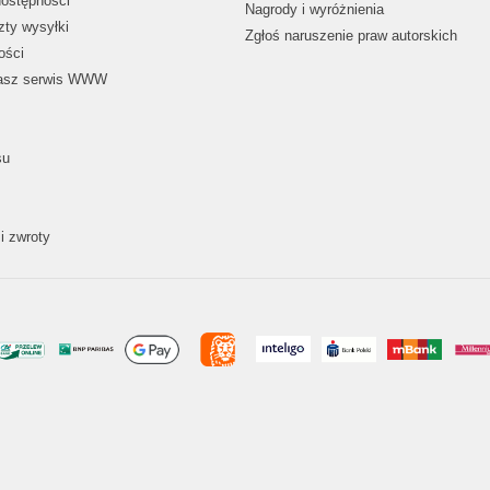
dostępności
Nagrody i wyróżnienia
zty wysyłki
Zgłoś naruszenie praw autorskich
ości
nasz serwis WWW
su
i zwroty