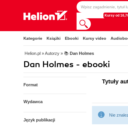
Kursy od 16,70
Kategorie
Książki
Ebooki
Kursy video
Audiobo
Helion.pl
» Autorzy
» 📚
Dan Holmes
Dan Holmes - ebooki
Tytuły au
Format
Wydawca
Nie znale
Język publikacji