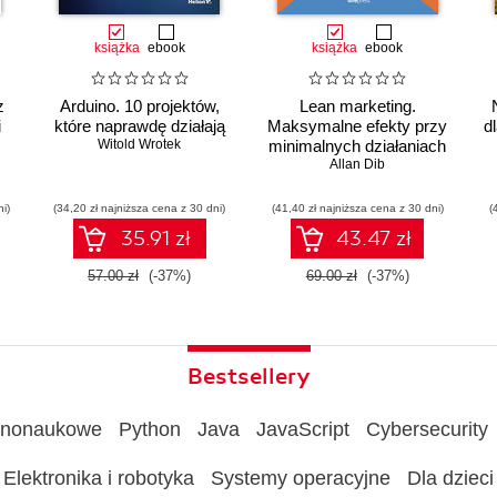
książka
ebook
książka
ebook
z
Arduino. 10 projektów,
Lean marketing.
i
które naprawdę działają
Maksymalne efekty przy
d
Witold Wrotek
minimalnych działaniach
Allan Dib
ni)
(34,20 zł najniższa cena z 30 dni)
(41,40 zł najniższa cena z 30 dni)
(
ów
35.91 zł
43.47 zł
57.00 zł
(-37%)
69.00 zł
(-37%)
Bestsellery
rnonaukowe
Python
Java
JavaScript
Cybersecurity
Elektronika i robotyka
Systemy operacyjne
Dla dzieci