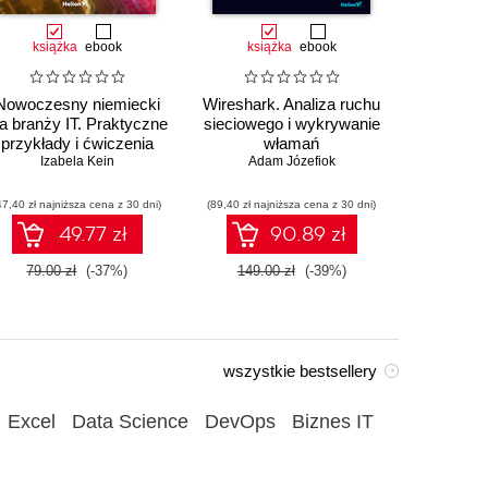
książka
ebook
książka
ebook
ksią
Nowoczesny niemiecki
Wireshark. Analiza ruchu
Au
la branży IT. Praktyczne
sieciowego i wykrywanie
przemysł
przykłady i ćwiczenia
włamań
sterowa
Izabela Kein
Adam Józefiok
Wito
47,40 zł najniższa cena z 30 dni)
(89,40 zł najniższa cena z 30 dni)
(35,94 zł naj
49.77 zł
90.89 zł
79.00 zł
(-37%)
149.00 zł
(-39%)
59.90
wszystkie bestsellery
Excel
Data Science
DevOps
Biznes IT