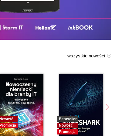
wszystkie nowości
Nowość
Bestseller
Bestselle
Promocja
Nowość
Nowość
Promocja
Promocja