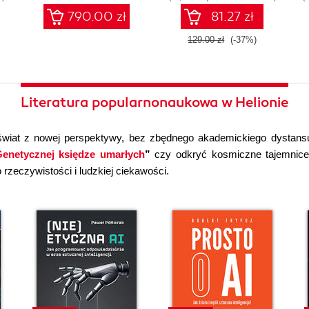
790.00 zł
81.27 zł
129.00 zł
(-37%)
Literatura popularnonaukowa w Helionie
wiat z nowej perspektywy, bez zbędnego akademickiego dystans
enetycznej księdze umarłych
”
czy odkryć kosmiczne tajemni
rzeczywistości i ludzkiej ciekawości.