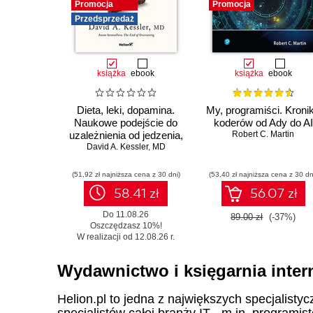
Promocja
Promocja
Przedsprzedaż
książka
ebook
książka
ebook
Dieta, leki, dopamina.
My, programiści. Kroni
Naukowe podejście do
koderów od Ady do AI
uzależnienia od jedzenia,
Robert C. Martin
fenomenu GLP-1 i roli
David A. Kessler
,
MD
zdrowych nawyków
(51,92 zł najniższa cena z 30 dni)
(53,40 zł najniższa cena z 30 dn
58.41 zł
56.07 zł
Do 11.08.26
89.00 zł
(-37%)
Oszczędzasz 10%!
W realizacji od 12.08.26 r.
Wydawnictwo i księgarnia inter
Helion.pl to jedna z największych specjalistyc