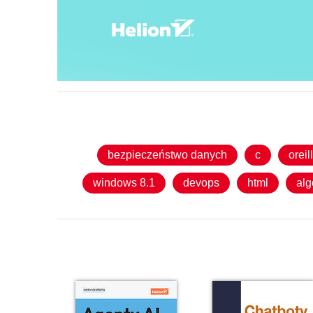
bezpieczeństwo danych
c
oreil
windows 8.1
devops
html
alg