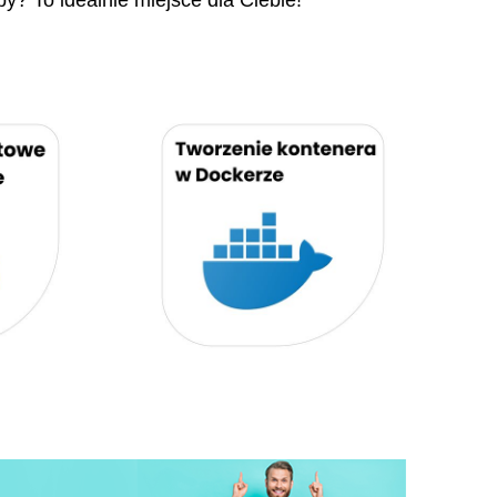
py? To idealnie miejsce dla Ciebie!