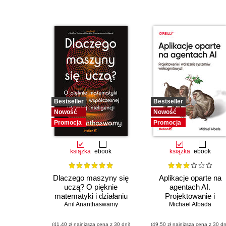
Bestseller
Bestseller
Nowość
Nowość
Promocja
Promocja
książka
ebook
książka
ebook
Dlaczego maszyny się
Aplikacje oparte na
uczą? O pięknie
agentach AI.
matematyki i działaniu
Projektowanie i
współczesnej sztucznej
Anil Ananthaswamy
wdrażanie systemów
Michael Albada
inteligencji
wieloagentowych
(41,40 zł najniższa cena z 30 dni)
(49,50 zł najniższa cena z 30 dn