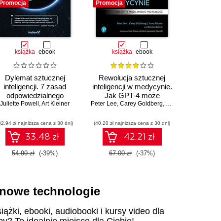
Promocja
Promocja
Promocja
książka
ebook
książka
ebook
ksią
Dylemat sztucznej
Rewolucja sztucznej
Jak Unix 
inteligencji. 7 zasad
inteligencji w medycynie.
Brian 
odpowiedzialnego
Jak GPT-4 może
Juliette Powell
tworzenia technologii
,
Art Kleiner
Peter Lee
zmienić przyszłość
,
Carey Goldberg
,
Isaac Kohane
32,94 zł najniższa cena z 30 dni)
(40,20 zł najniższa cena z 30 dni)
(29,40 zł naj
33.48 zł
42.21 zł
54.90 zł
(-39%)
67.00 zł
(-37%)
49.00
i nowe technologie
iążki, ebooki, audiobooki i kursy video dla