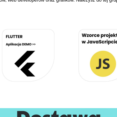
stów, web developerów oraz grafików. Należysz do tej gru