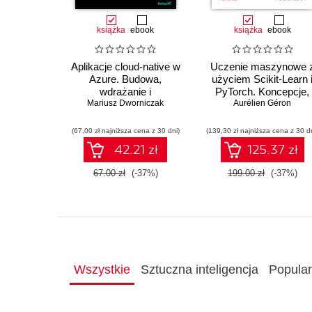
książka
ebook
książka
ebook
Aplikacje cloud-native w
Uczenie maszynowe 
Azure. Budowa,
użyciem Scikit-Learn 
wdrażanie i
PyTorch. Koncepcje,
Mariusz Dworniczak
bezpieczeństwo
narzędzia i techniki
Aurélien Géron
umożliwiające
konstruowanie
(67,00 zł najniższa cena z 30 dni)
(139,30 zł najniższa cena z 30 d
inteligentnych system
42.21 zł
125.37 zł
67.00 zł
(-37%)
199.00 zł
(-37%)
Wszystkie
Sztuczna inteligencja
Popula