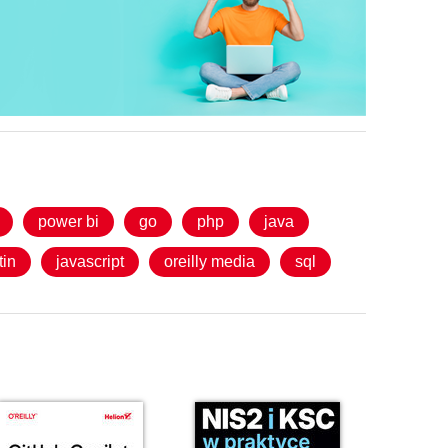
power bi
go
php
java
tin
javascript
oreilly media
sql