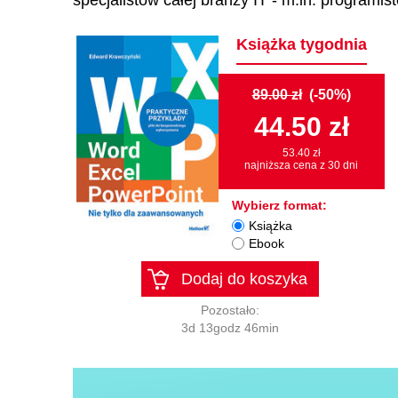
specjalistów całej branży IT - m.in. programi
Książka tygodnia
89.00 zł
(-50%)
44.50 zł
53.40 zł
najniższa cena z 30 dni
Wybierz format:
Książka
Ebook
Dodaj do koszyka
Pozostało:
3d 13godz 46min