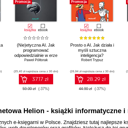
Promocja
Promocja
książka
ebook
książka
ebook
ka
(Nie)etyczna AI. Jak
Prosto o AI. Jak działa i
programować
myśli sztuczna
odpowiedzialnie w erze
inteligencja?
sztucznej inteligencji
Paweł Półtorak
Robert Trypuz
i)
(35,40 zł najniższa cena z 30 dni)
(26,94 zł najniższa cena z 30 dni)
(
37.17 zł
28.29 zł
59.00 zł
(-37%)
44.90 zł
(-37%)
netowa Helion - książki informatyczne 
znych e-księgarni w Polsce. Znajdziesz tutaj najlepsze ks