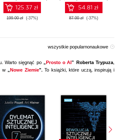
technologiami OpenAI
125.37 zł
54.81 zł
dla zwiększenia
produktywności i
199.00 zł
(-37%)
87.00 zł
(-37%)
149.0
kreatywności. Wydanie II
wszystkie popularnonaukowe
u. Warto sięgnąć po
„
Prosto o AI
” Roberta Trypuza
,
ce w
„
Nowe Ziemie
".
To książki, które uczą, inspirują i