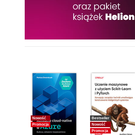
Nowość
Bestseller
Promocja
Nowość
Promocja