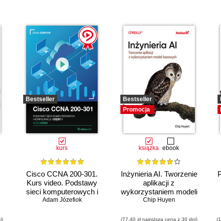
Bestseller
Bestseller
Promocja
kurs
książka
ebook
Cisco CCNA 200-301.
Inżynieria AI. Tworzenie
Kurs video. Podstawy
aplikacji z
sieci komputerowych i
wykorzystaniem modeli
Adam Józefiok
konfiguracji
bazowych
Chip Huyen
i)
(77,40 zł najniższa cena z 30 dni)
(