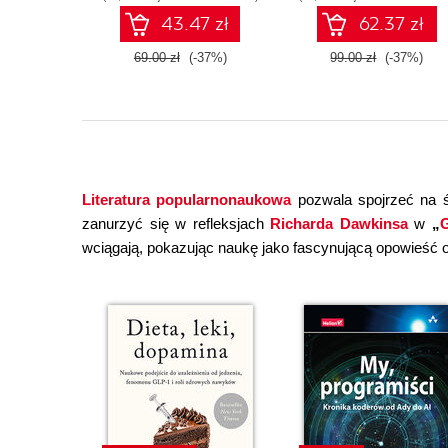
43.47 zł
62.37 zł
69.00 zł
(-37%)
99.00 zł
(-37%)
Literatura popularnonaukowa
pozwala spojrzeć na ś
zanurzyć się w refleksjach
Richarda Dawkinsa
w
„
G
wciągają, pokazując naukę jako fascynującą opowieść o 