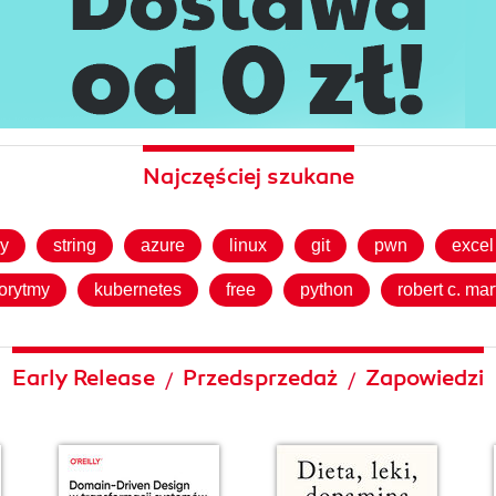
Najczęściej szukane
ly
string
azure
linux
git
pwn
excel
orytmy
kubernetes
free
python
robert c. mar
Early Release
Przedsprzedaż
Zapowiedzi
/
/