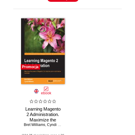
Promocja
ebook
Learning Magento
2 Administration.
Maximize the
Bret Williams
power of Magento
,
Cyndi Williams
2 to improve your