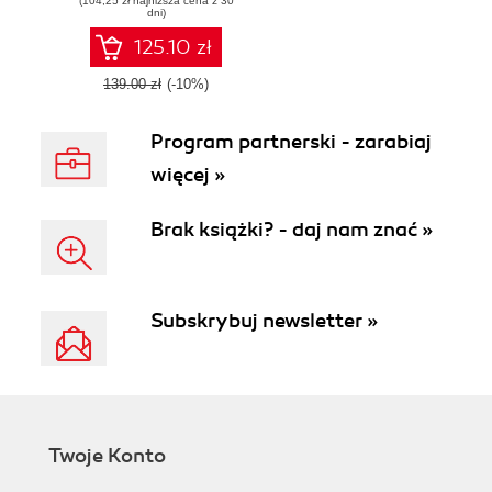
(104,25 zł najniższa cena z 30
e-commerce
dni)
business
125.10 zł
139.00 zł
(-10%)
Program partnerski - zarabiaj
więcej »
Brak książki? - daj nam znać »
Subskrybuj newsletter »
Twoje Konto