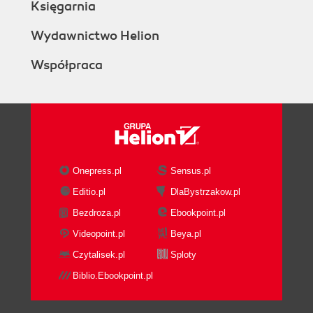
Księgarnia
Wydawnictwo Helion
Współpraca
Onepress.pl
Sensus.pl
Editio.pl
DlaBystrzakow.pl
Bezdroza.pl
Ebookpoint.pl
Videopoint.pl
Beya.pl
Czytalisek.pl
Sploty
Biblio.Ebookpoint.pl