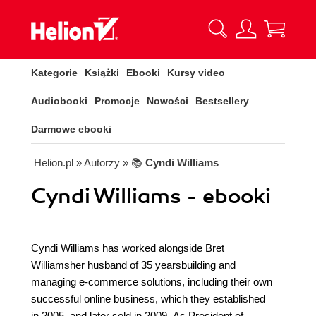
Kategorie
Książki
Ebooki
Kursy video
Audiobooki
Promocje
Nowości
Bestsellery
Darmowe ebooki
Helion.pl
» Autorzy
» 📚
Cyndi Williams
Cyndi Williams - ebooki
Cyndi Williams has worked alongside Bret
Williamsher husband of 35 yearsbuilding and
managing e-commerce solutions, including their own
successful online business, which they established
in 2005, and later sold in 2009. As President of