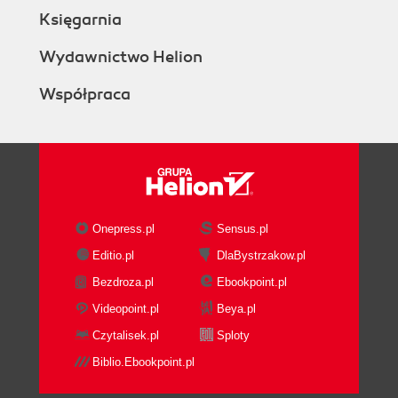
Księgarnia
Wydawnictwo Helion
Współpraca
Onepress.pl
Sensus.pl
Editio.pl
DlaBystrzakow.pl
Bezdroza.pl
Ebookpoint.pl
Videopoint.pl
Beya.pl
Czytalisek.pl
Sploty
Biblio.Ebookpoint.pl