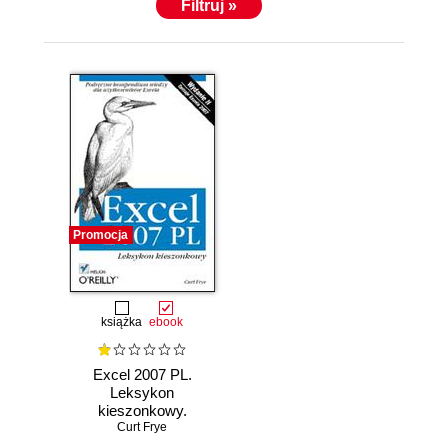
Filtruj »
Promocja
książka
ebook
Excel 2007 PL.
Leksykon
kieszonkowy.
Wydanie II
Curt Frye