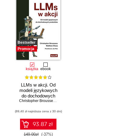
Bestseller
Promocja
książka
ebook
LLMs w akcji. Od
modeli językowych
do dochodowych
produktów
Christopher Brousseau
,
Matt Sharp
(89,40 zł najniższa cena z 30 dni)
93.87 zł
149.00zł
(-37%)