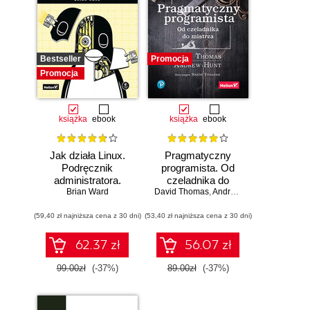
Bestseller
Promocja
Promocja
książka
ebook
książka
ebook
Jak działa Linux.
Pragmatyczny
Podręcznik
programista. Od
administratora.
czeladnika do
Wydanie III
Brian Ward
mistrza. Wydanie II
David Thomas
,
Andrew Hunt
(59,40 zł najniższa cena z 30 dni)
(53,40 zł najniższa cena z 30 dni)
62.37 zł
56.07 zł
99.00zł
(-37%)
89.00zł
(-37%)