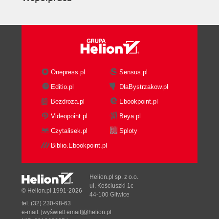
Onepress.pl
Sensus.pl
Editio.pl
DlaBystrzakow.pl
Bezdroza.pl
Ebookpoint.pl
Videopoint.pl
Beya.pl
Czytalisek.pl
Sploty
Biblio.Ebookpoint.pl
Helion.pl sp. z o.o.
ul. Kościuszki 1c
© Helion.pl 1991-2026
44-100 Gliwice
tel. (32) 230-98-63
e-mail:
[wyświetl email]@helion.pl