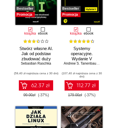
Bestseller
Bestseller
Promocja
Promocja
książka
ebook
książka
ebook
Stwórz własne AI.
Systemy
Jak od podstaw
operacyjne.
zbudować duży
Wydanie V
model językowy
Sebastian Raschka
Andrew S. Tanenbaum
,
Herbert Bos
(59,40 zł najniższa cena z 30 dni)
(107,40 zł najniższa cena z 30
dni)
62.37 zł
112.77 zł
99.00zł
(-37%)
179.00zł
(-37%)