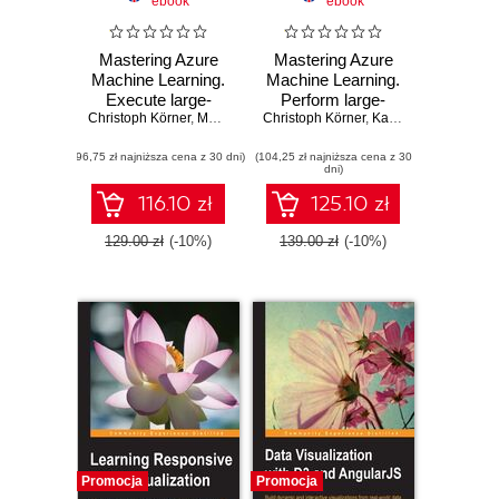
ebook
ebook
Mastering Azure
Mastering Azure
Machine Learning.
Machine Learning.
Execute large-
Perform large-
Christoph Körner
scale end-to-end
,
Marcel Alsdorf
Christoph Körner
scale end-to-end
,
Kaijisse Waaijer
machine learning
advanced machine
(96,75 zł najniższa cena z 30 dni)
with Azure -
(104,25 zł najniższa cena z 30
learning in the
dni)
Second Edition
cloud with
Microsoft Azure
116.10 zł
125.10 zł
Machine Learning
129.00 zł
(-10%)
139.00 zł
(-10%)
Promocja
Promocja