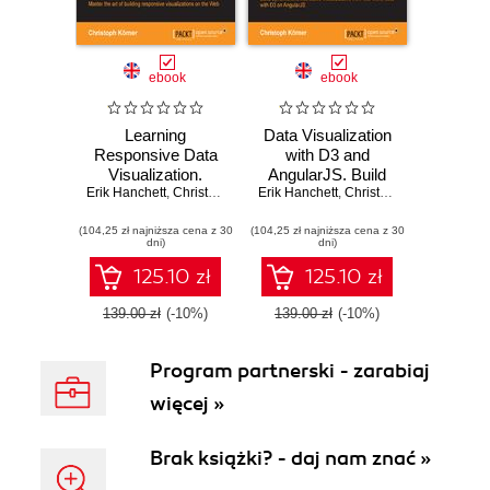
ebook
ebook
Learning
Data Visualization
Responsive Data
with D3 and
Visualization.
AngularJS. Build
Erik Hanchett
Create stunning
,
Christoph Körner
Erik Hanchett
dynamic and
,
Christoph Körner
data visualizations
interactive
(104,25 zł najniższa cena z 30
that look awesome
(104,25 zł najniższa cena z 30
visualizations from
dni)
dni)
on every device
real-world data with
and screen
D3 on AngularJS
125.10 zł
125.10 zł
resolutions
139.00 zł
(-10%)
139.00 zł
(-10%)
Program partnerski - zarabiaj
więcej »
Brak książki? - daj nam znać »