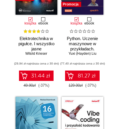
Promocja
książka
ebook
książka
ebook
Elektrotechnika w
Python. Uczenie
pigułce. I wszystko
maszynowe w
jasne
przykładach.
Witold Krieser
Najlepsze praktyki
Yuxi (Hayden) Liu
w realnych
(29,94 zł najniższa cena z 30 dni)
(77,40 zł najniższa cena z 30 dni)
zastosowaniach.
Wydanie IV
31.44 zł
81.27 zł
49.90zł
(-37%)
129.00zł
(-37%)