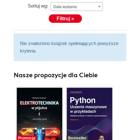
Sortuj wg:
Resourcing and Scheduling. At all times, Chris has
Data wydania
maintained an interest in evolving technologies, from
Filtruj »
relational databases in the early 1980′s through to
Object-oriented software design and development in
the 1990′s. Chris now builds web-based, enterprise-
Nie znaleziono książek spełniających powyższe
wide systems for the web connected world.
kryteria.
Nasze propozycje dla Ciebie
Promocja
Bestseller