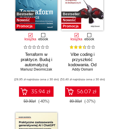
Bestseller
Bestseller
Nowość
Nowość
Promocja
Promocja
książka
ebook
książka
ebook
Terraform w
Vibe coding i
praktyce. Buduj i
przyszłość
automatyzuj
kodowania. Od
Mariusz Dworniczak
infrastrukturę
programisty do
Addy Osmani
chmurową oraz
dewelopera ery AI
(29,95 zł najniższa cena z 30 dni)
zarządzaj nią z
(53,40 zł najniższa cena z 30 dni)
wykorzystaniem
Dockera
35.94 zł
56.07 zł
59.90zł
(-40%)
89.00zł
(-37%)