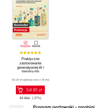
Bestseller
Promocja
książka
ebook
Praktyczne
zastosowania
generatywnej AI i
Valentina Alto
ChatGPT.
Wykorzystaj
(52,20 zł najniższa cena z 30 dni)
potencjał inżynierii
promptów z
technologiami
54.81 zł
OpenAI dla
zwiększenia
87.00zł
(-37%)
produktywności i
Program partnerski - zarabiaj
kreatywności.