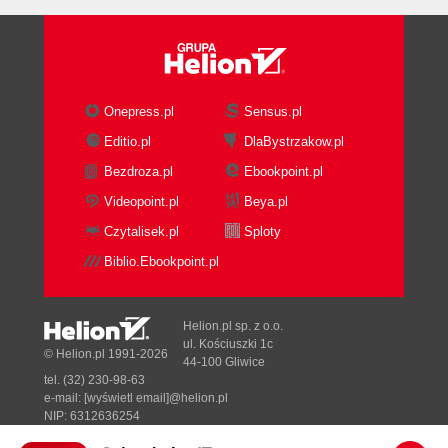
Onepress.pl
Sensus.pl
Editio.pl
DlaBystrzakow.pl
Bezdroza.pl
Ebookpoint.pl
Videopoint.pl
Beya.pl
Czytalisek.pl
Sploty
Biblio.Ebookpoint.pl
Helion.pl sp. z o.o.
ul. Kościuszki 1c
© Helion.pl 1991-2026
44-100 Gliwice
tel. (32) 230-98-63
e-mail:
[wyświetl email]@helion.pl
NIP: 6312636254
Regon: 241989027