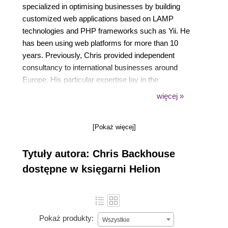
specialized in optimising businesses by building
customized web applications based on LAMP
technologies and PHP frameworks such as Yii. He
has been using web platforms for more than 10
years. Previously, Chris provided independent
consultancy to international businesses around
Europe. His particular expertise lay in the
management of introducing advanced technologies
więcej »
into the system development work place and the
creation and maintenance of the processes
[Pokaż więcej]
involved. Companies such as Cisco Inc, Hyder plc,
and Microsoft UK have benefited in these areas.
Tytuły autora: Chris Backhouse
Chris previously worked in Senior IT Management,
managing a variety of Software Development
dostępne w księgarni Helion
projects from 5 man teams to 25 man teams and
multi-million pound projects. Also, he has experience
with every aspect of the development life cycle,
including Risk Analysis and Management,
Pokaż produkty:
Wszystkie
Statement of Requirements, Cost Analysis, and