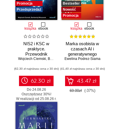
Promocja
Bestseller
Przedsprzedaż
Nowość
Promocja
książka
ebook
książka
ebook
NIS2 i KSC w
Marka osobista w
praktyce.
czasach AI i
Przewodnik
generatywnego
Wojciech Ciemski
wdrożeniowy dla
,
Bartłomiej Wieczorek
Ewelina Podrez-Siama
wyszukiwania
organizacji
(62,30 zł najniższa cena z 30 dni)
(41,40 zł najniższa cena z 30 dni)
62.30 zł
43.47 zł
Do 24.08.26
69.00zł
(-37%)
Oszczędzasz 30%!
W realizacji od 25.08.26 r.