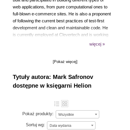
web applications, from pure computational ones to
full-blown e-commerce sites. He is also a proponent
of following the current best practices of test-first
development and clean and maintainable code. He
is currently employed at Clevertech and is working
on Yii-based PHP web applications. He was also a
więcej »
maintainer of the popular YiiBooster open source
extension for some time. Back in 2008, he translated
[Pokaż więcej]
the book Visual Prolog 7.1 for Tyros, Eduardo Costa,
in Russian with a totally new color layout. In 2013,
Tytuły autora: Mark Safronov
along with Jacob Mumm, he co-authored the book
Instant Yii Application Development Starter, Packt
dostępne w księgarni Helion
Publishing.
Pokaż produkty:
Wszystkie
Sortuj wg:
Data wydania