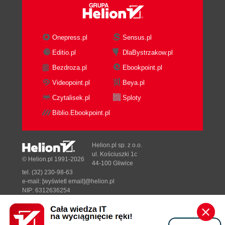
Onepress.pl
Sensus.pl
Editio.pl
DlaBystrzakow.pl
Bezdroza.pl
Ebookpoint.pl
Videopoint.pl
Beya.pl
Czytalisek.pl
Sploty
Biblio.Ebookpoint.pl
Helion.pl sp. z o.o.
ul. Kościuszki 1c
© Helion.pl 1991-2026
44-100 Gliwice
tel. (32) 230-98-63
e-mail:
[wyświetl email]@helion.pl
NIP: 6312636254
Regon: 241989027
Designed with ♥ by
Tonik.pl