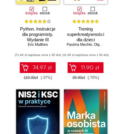
książka
ebook
książka
ebook
Python. Instrukcje
Trening
dla programisty.
superkreatywności
Wydanie III
dla dzieci
Eric Matthes
Paulina Mechło
,
Olga Geppert
(71,40 zł najniższa cena z 30 dni)
(11,90 zł najniższa cena z 30 dni)
74.97 zł
11.90 zł
119.00zł
(-37%)
39.90zł
(-70%)