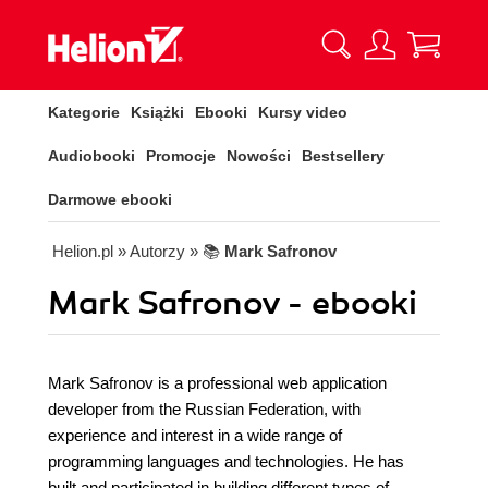
Kategorie
Książki
Ebooki
Kursy video
Audiobooki
Promocje
Nowości
Bestsellery
Darmowe ebooki
Helion.pl
» Autorzy
» 📚
Mark Safronov
Mark Safronov - ebooki
Mark Safronov is a professional web application
developer from the Russian Federation, with
experience and interest in a wide range of
programming languages and technologies. He has
built and participated in building different types of