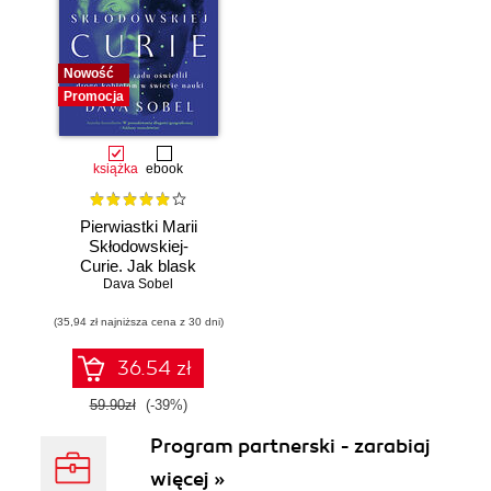
Nowość
Promocja
książka
ebook
Pierwiastki Marii
Skłodowskiej-
Curie. Jak blask
radu oświetlił drogę
Dava Sobel
kobietom w
(35,94 zł najniższa cena z 30 dni)
świecie nauki
36.54 zł
59.90zł
(-39%)
Program partnerski - zarabiaj
więcej »