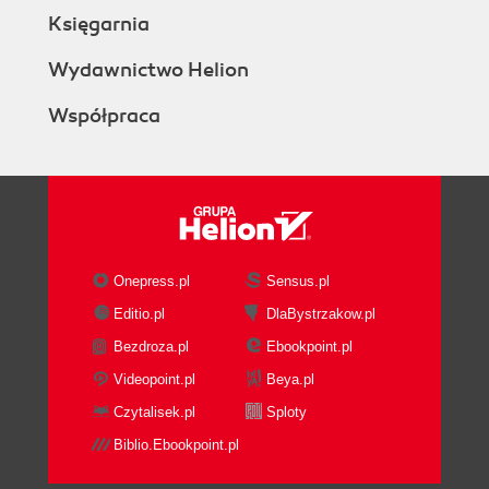
Księgarnia
Wydawnictwo Helion
Współpraca
Onepress.pl
Sensus.pl
Editio.pl
DlaBystrzakow.pl
Bezdroza.pl
Ebookpoint.pl
Videopoint.pl
Beya.pl
Czytalisek.pl
Sploty
Biblio.Ebookpoint.pl