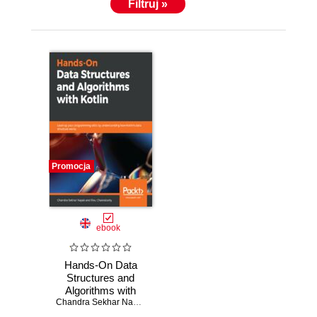
Filtruj »
Promocja
ebook
Hands-On Data
Structures and
Algorithms with
Kotlin. Level up
Chandra Sekhar Nayak
,
Rivu Chakraborty
your programming