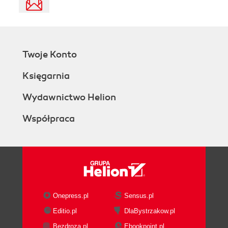
Twoje Konto
Księgarnia
Wydawnictwo Helion
Współpraca
Onepress.pl
Sensus.pl
Editio.pl
DlaBystrzakow.pl
Bezdroza.pl
Ebookpoint.pl