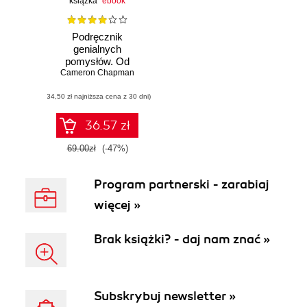
książka
ebook
Podręcznik
genialnych
pomysłów. Od
Cameron Chapman
inspiracji po
realizację.
(34,50 zł najniższa cena z 30 dni)
Smashing
Magazine
36.57 zł
69.00zł
(-47%)
Program partnerski - zarabiaj
więcej »
Brak książki? - daj nam znać »
Subskrybuj newsletter »