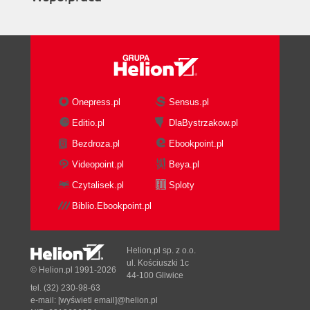
Onepress.pl
Sensus.pl
Editio.pl
DlaBystrzakow.pl
Bezdroza.pl
Ebookpoint.pl
Videopoint.pl
Beya.pl
Czytalisek.pl
Sploty
Biblio.Ebookpoint.pl
Helion.pl sp. z o.o.
ul. Kościuszki 1c
© Helion.pl 1991-2026
44-100 Gliwice
tel. (32) 230-98-63
e-mail:
[wyświetl email]@helion.pl