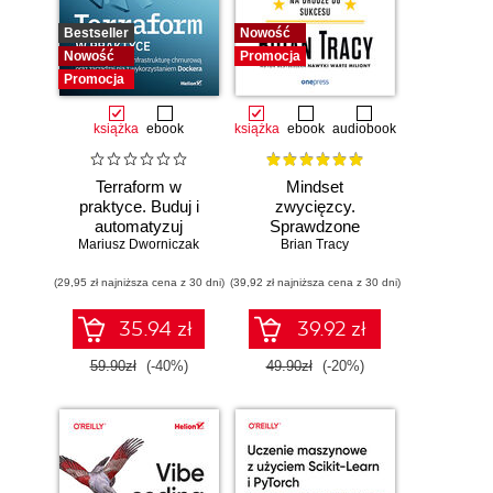
Bestseller
Nowość
Nowość
Promocja
Promocja
książka
ebook
książka
ebook
audiobook
Terraform w
Mindset
praktyce. Buduj i
zwycięzcy.
automatyzuj
Sprawdzone
Mariusz Dworniczak
infrastrukturę
strategie na drodze
Brian Tracy
chmurową oraz
do sukcesu
(29,95 zł najniższa cena z 30 dni)
zarządzaj nią z
(39,92 zł najniższa cena z 30 dni)
wykorzystaniem
Dockera
35.94 zł
39.92 zł
59.90zł
(-40%)
49.90zł
(-20%)