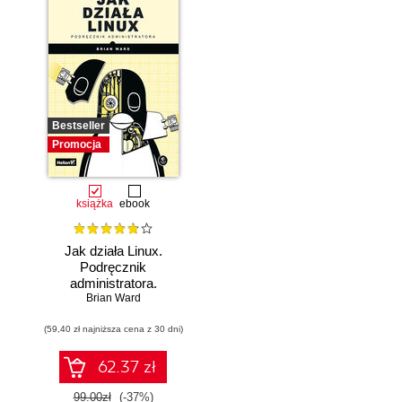
Bestseller
Promocja
książka
ebook
Jak działa Linux.
Podręcznik
administratora.
Wydanie III
Brian Ward
(59,40 zł najniższa cena z 30 dni)
62.37 zł
99.00zł
(-37%)