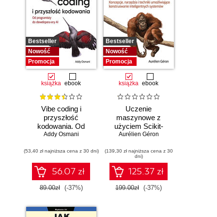
Bestseller
Bestseller
Nowość
Nowość
Promocja
Promocja
książka
ebook
książka
ebook
Vibe coding i
Uczenie
przyszłość
maszynowe z
kodowania. Od
użyciem Scikit-
programisty do
Addy Osmani
Learn i PyTorch.
Aurélien Géron
dewelopera ery AI
Koncepcje,
(53,40 zł najniższa cena z 30 dni)
(139,30 zł najniższa cena z 30
narzędzia i techniki
dni)
umożliwiające
konstruowanie
56.07 zł
125.37 zł
inteligentnych
systemów
89.00zł
(-37%)
199.00zł
(-37%)