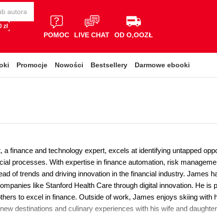
 zł
POMOC
LIVE CHAT
OD O,OOZŁ
oki
Promocje
Nowości
Bestsellery
Darmowe ebooki
a finance and technology expert, excels at identifying untapped oppor
ncial processes. With expertise in finance automation, risk manageme
ead of trends and driving innovation in the financial industry. James h
ompanies like Stanford Health Care through digital innovation. He is
hers to excel in finance. Outside of work, James enjoys skiing with h
 new destinations and culinary experiences with his wife and daughter