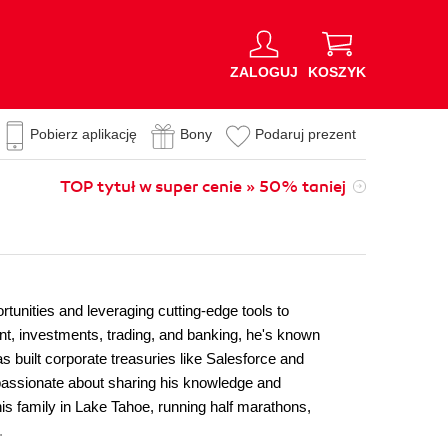
ZALOGUJ
KOSZYK
Pobierz aplikację
Bony
Podaruj prezent
TOP tytuł w super cenie » 50% taniej
tunities and leveraging cutting-edge tools to
nt, investments, trading, and banking, he's known
as built corporate treasuries like Salesforce and
 passionate about sharing his knowledge and
is family in Lake Tahoe, running half marathons,
.