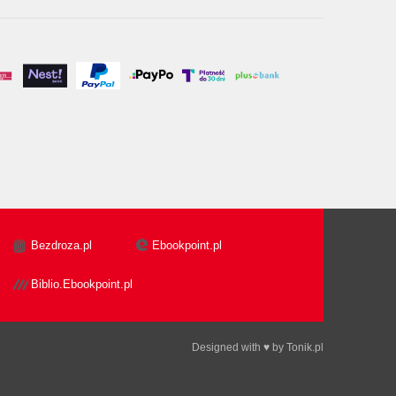
Bezdroza.pl
Ebookpoint.pl
Biblio.Ebookpoint.pl
Designed with ♥ by
Tonik.pl