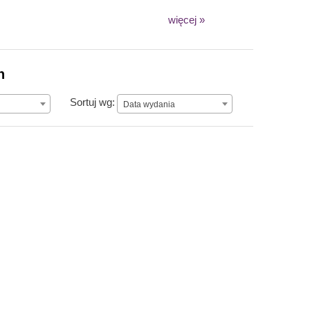
więcej »
n
Data wydania
Sortuj wg:
Data wydania