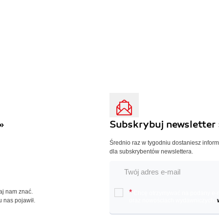
»
Subskrybuj newsletter 
Średnio raz w tygodniu dostaniesz infor
dla subskrybentów newslettera.
Daj nam znać.
*
Chcę otrzymywać na podany e-ma
u nas pojawił.
oraz nowościach wydawniczych.