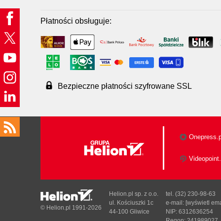
Płatności obsługuje:
Bezpieczne płatności szyfrowane SSL
Onepress.p
Videopoint.
Helion.pl sp. z o.o.
tel. (32) 230-98-63
ul. Kościuszki 1c
e-mail:
[wyświetl ema
© Helion.pl 1991-2026
44-100 Gliwice
NIP: 6312636254
Regon: 241989027