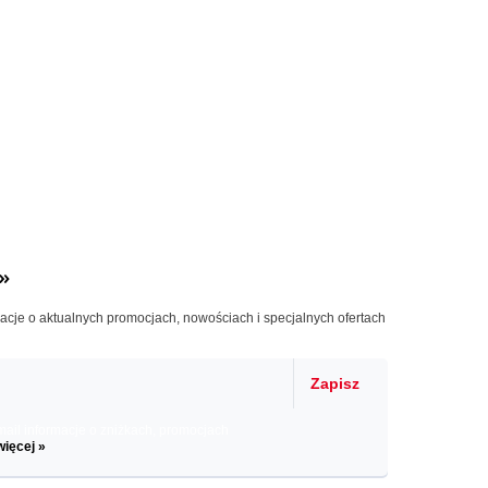
»
macje o aktualnych promocjach, nowościach i specjalnych ofertach
Zapisz
il informacje o zniżkach, promocjach
więcej »