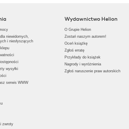
nia
Wydawnictwo Helion
mocy
O Grupie Helion
dla niewidomych,
Zostań naszym autorem!
ych i niesłyszących
Oceń książkę
klepu
Zgłoś erratę
ywatności
Przykłady do książek
dostępności
Nagrody i wyróżnienia
zty wysyłki
Zgłoś naruszenie praw autorskich
ości
nasz serwis WWW
su
i zwroty