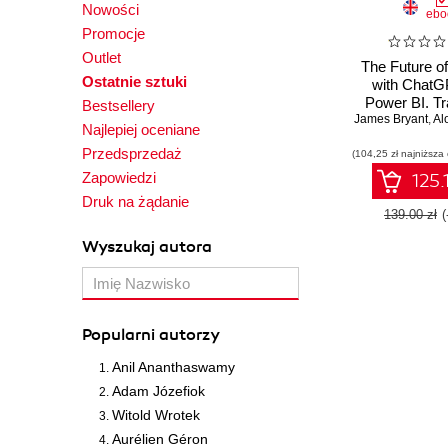
Nowości
ebo
Promocje
Outlet
The Future o
Ostatnie sztuki
with ChatG
Power BI. T
Bestsellery
James Bryant
your trading, 
,
Alo
Najlepiej oceniane
and financial 
Przedsprzedaż
(104,25 zł najniższa
with ChatG
Power 
Zapowiedzi
125.
Druk na żądanie
139.00 zł
Wyszukaj autora
Popularni autorzy
Anil Ananthaswamy
Adam Józefiok
Witold Wrotek
Aurélien Géron