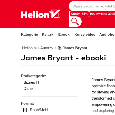
Kursy -65%
Inż. zwrotna 39,90
Kategorie
Książki
Ebooki
Kursy video
Audiobo
Helion.pl
» Autorzy
» 📚
James Bryant
James Bryant - ebooki
Podkategorie:
James Bryant, 
Biznes IT
optimize fina
Dane
for staying ah
transformed c
Format
empowering ot
Epub/Mobi
1
and exploring