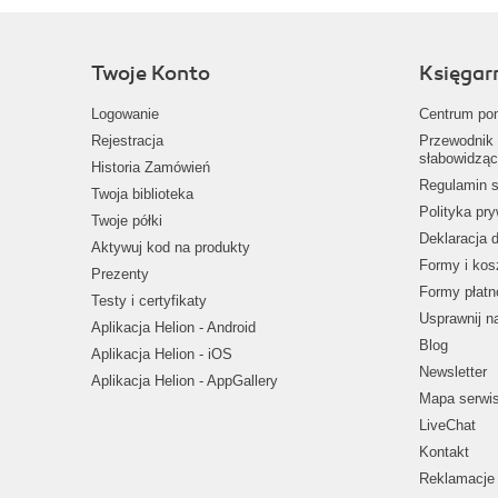
Twoje Konto
Księgar
Logowanie
Centrum po
Rejestracja
Przewodnik 
słabowidząc
Historia Zamówień
Regulamin s
Twoja biblioteka
Polityka pr
Twoje półki
Deklaracja 
Aktywuj kod na produkty
Formy i kos
Prezenty
Formy płatn
Testy i certyfikaty
Usprawnij 
Aplikacja Helion - Android
Blog
Aplikacja Helion - iOS
Newsletter
Aplikacja Helion - AppGallery
Mapa serwi
LiveChat
Kontakt
Reklamacje 