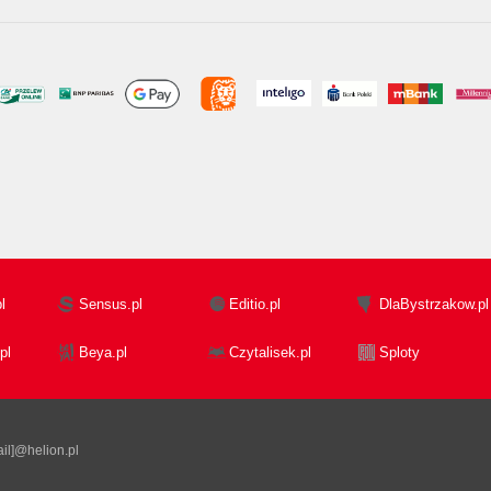
l
Sensus.pl
Editio.pl
DlaBystrzakow.pl
pl
Beya.pl
Czytalisek.pl
Sploty
il]@helion.pl