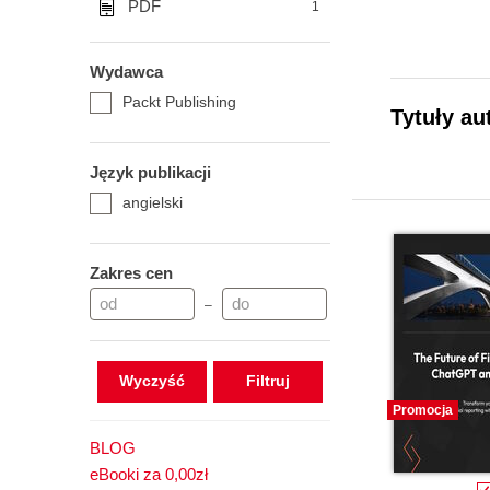
PDF
1
Wydawca
Packt Publishing
Tytuły au
Język publikacji
angielski
Zakres cen
–
Wyczyść
Promocja
BLOG
eBooki za 0,00zł