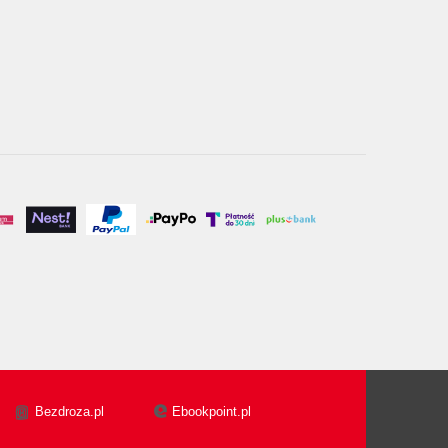
Bezdroza.pl
Ebookpoint.pl