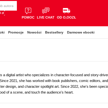
 zł
POMOC
LIVE CHAT
OD O,OOZŁ
oki
Promocje
Nowości
Bestsellery
Darmowe ebooki
is a digital artist who specializes in character-focused and story-drive
. Since 2021, she has worked with book publishers, comic editors, and
er design, and character spotlight art. Since 2022, she's been specializi
od of a scene, and touch the audience's heart.