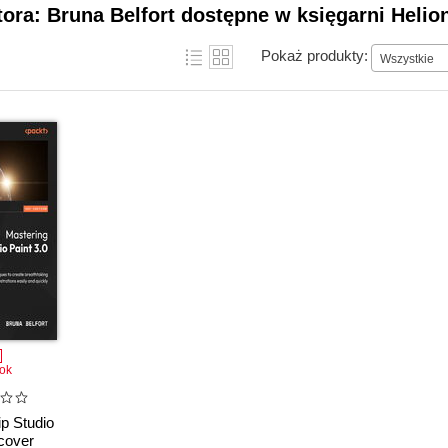
tora: Bruna Belfort dostępne w księgarni Helio
Pokaż produkty:
Wszystkie
ok
ip Studio
scover