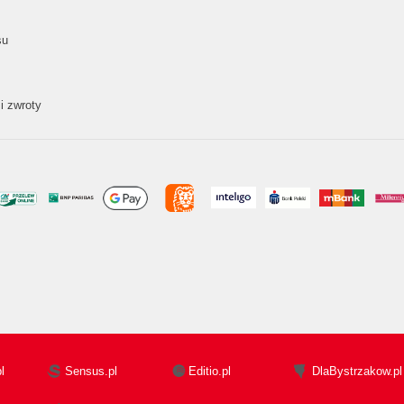
su
i zwroty
l
Sensus.pl
Editio.pl
DlaBystrzakow.pl