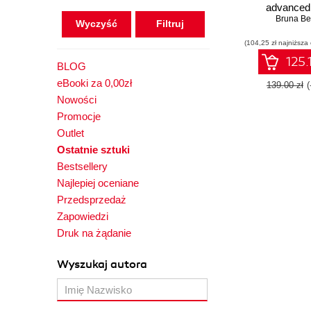
advance
techniques t
Bruna Bel
Wyczyść
breathta
(104,25 zł najniższa
illustrations q
easil
125.
BLOG
eBooki za 0,00zł
139.00 zł
Nowości
Promocje
Outlet
Ostatnie sztuki
Bestsellery
Najlepiej oceniane
Przedsprzedaż
Zapowiedzi
Druk na żądanie
Wyszukaj autora