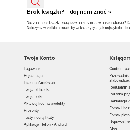
Brak książki? - daj nam znać »
Nie znalazłeś książki, którą powinniśmy mieć w naszej ofercie? 
Dołożymy wszelkich starań, by wskazany tytuł jak najszybciej się 
Twoje Konto
Księgar
Logowanie
Centrum po
Rejestracja
Przewodnik 
słabowidząc
Historia Zamówień
Regulamin s
Twoja biblioteka
Polityka pr
Twoje półki
Deklaracja 
Aktywuj kod na produkty
Formy i kos
Prezenty
Formy płatn
Testy i certyfikaty
Usprawnij 
Aplikacja Helion - Android
Blog