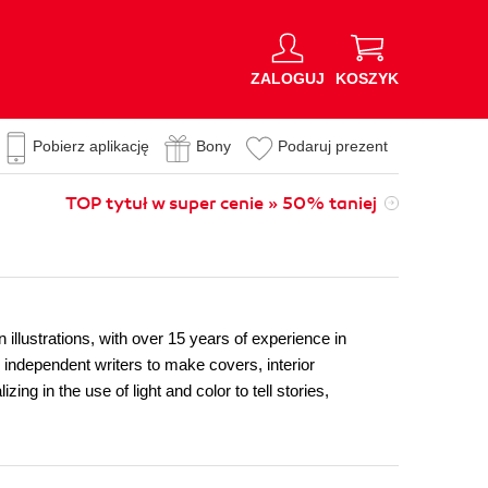
ZALOGUJ
KOSZYK
Pobierz aplikację
Bony
Podaruj prezent
TOP tytuł w super cenie » 50% taniej
n illustrations, with over 15 years of experience in
 independent writers to make covers, interior
ng in the use of light and color to tell stories,