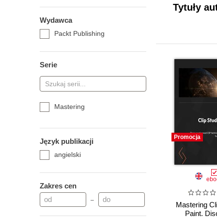
Tytuły au
Wydawca
Packt Publishing
Serie
Mastering
Promocja
Język publikacji
angielski
ebo
Zakres cen
–
Mastering Cl
Paint. Di