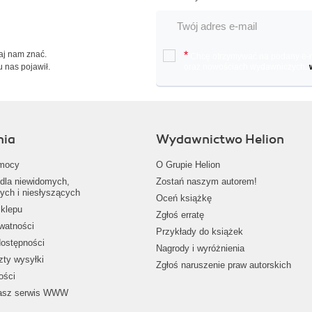
Daj nam znać.
*
Chcę otrzymywać na podany e-ma
u nas pojawił.
oraz nowościach wydawniczych.
nia
Wydawnictwo Helion
mocy
O Grupie Helion
dla niewidomych,
Zostań naszym autorem!
ych i niesłyszących
Oceń książkę
klepu
Zgłoś erratę
ywatności
Przykłady do książek
dostępności
Nagrody i wyróżnienia
zty wysyłki
Zgłoś naruszenie praw autorskich
ości
nasz serwis WWW