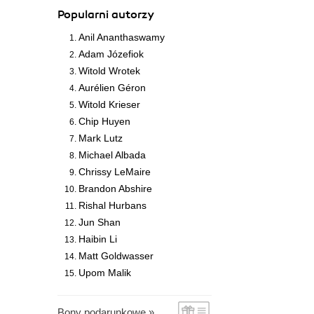
Popularni autorzy
Anil Ananthaswamy
Adam Józefiok
Witold Wrotek
Aurélien Géron
Witold Krieser
Chip Huyen
Mark Lutz
Michael Albada
Chrissy LeMaire
Brandon Abshire
Rishal Hurbans
Jun Shan
Haibin Li
Matt Goldwasser
Upom Malik
Bony podarunkowe »