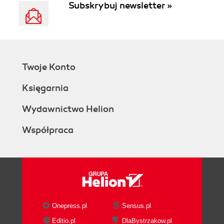
Subskrybuj newsletter »
Twoje Konto
Księgarnia
Wydawnictwo Helion
Współpraca
Onepress.pl
Sensus.pl
Editio.pl
DlaBystrzakow.pl