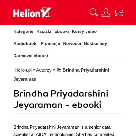
Kategorie
Książki
Ebooki
Kursy video
Audiobooki
Promocje
Nowości
Bestsellery
Darmowe ebooki
Helion.pl
» Autorzy
» 📚
Brindha Priyadarshini
Jeyaraman
Brindha Priyadarshini
Jeyaraman - ebooki
Brindha Priyadarshini Jeyaraman is a senior data
scientist at AIDA Technologies. She has completed