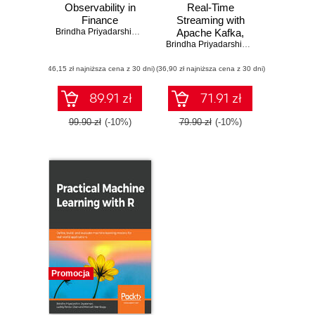
Observability in
Real-Time
Finance
Streaming with
Brindha Priyadarshini Jeyaraman
Apache Kafka,
Spark, and Storm
Brindha Priyadarshini Jeyaraman
(46,15 zł najniższa cena z 30 dni)
(36,90 zł najniższa cena z 30 dni)
89.91 zł
71.91 zł
99.90 zł
(-10%)
79.90 zł
(-10%)
Promocja