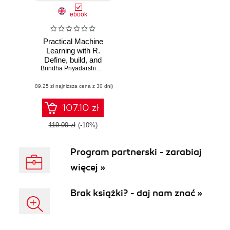
ebook
Practical Machine
Learning with R.
Define, build, and
evaluate machine
Brindha Priyadarshini Jeyaraman
,
Ludvig Renbo Olsen
,
Monicah 
learning models for
(89,25 zł najniższa cena z 30 dni)
real-world
applications
107.10 zł
119.00 zł
(-10%)
Program partnerski - zarabiaj
więcej »
Brak książki? - daj nam znać »