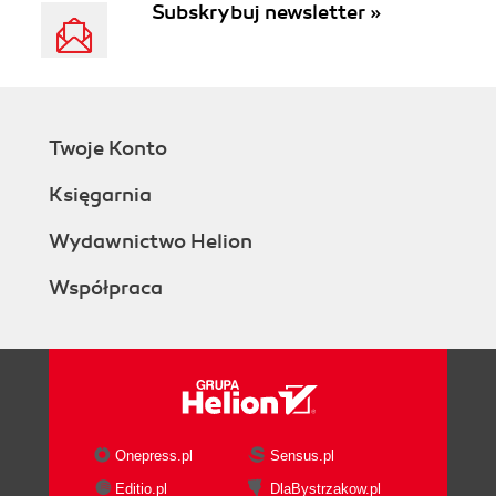
Subskrybuj newsletter »
Twoje Konto
Księgarnia
Wydawnictwo Helion
Współpraca
Onepress.pl
Sensus.pl
Editio.pl
DlaBystrzakow.pl