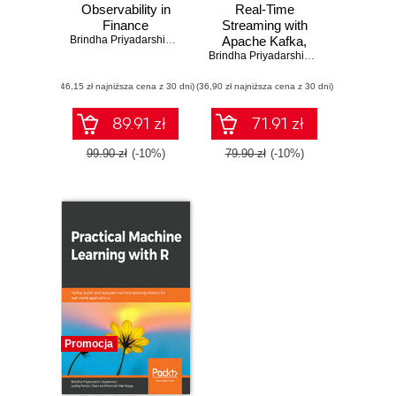
Observability in
Real-Time
Finance
Streaming with
Brindha Priyadarshini Jeyaraman
Apache Kafka,
Spark, and Storm
Brindha Priyadarshini Jeyaraman
(46,15 zł najniższa cena z 30 dni)
(36,90 zł najniższa cena z 30 dni)
89.91 zł
71.91 zł
99.90 zł
(-10%)
79.90 zł
(-10%)
Promocja