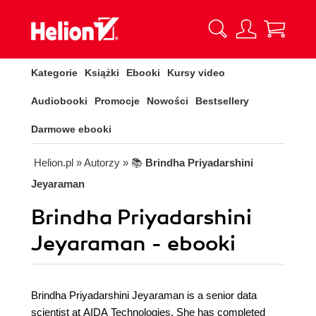
Kategorie
Książki
Ebooki
Kursy video
Audiobooki
Promocje
Nowości
Bestsellery
Darmowe ebooki
Helion.pl
» Autorzy
» 📚
Brindha Priyadarshini
Jeyaraman
Brindha Priyadarshini
Jeyaraman - ebooki
Brindha Priyadarshini Jeyaraman is a senior data
scientist at AIDA Technologies. She has completed