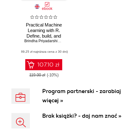
ebook
Practical Machine
Learning with R.
Define, build, and
evaluate machine
Brindha Priyadarshini Jeyaraman
,
Ludvig Renbo Olsen
,
Monicah 
learning models for
(89,25 zł najniższa cena z 30 dni)
real-world
applications
107.10 zł
119.00 zł
(-10%)
Program partnerski - zarabiaj
więcej »
Brak książki? - daj nam znać »