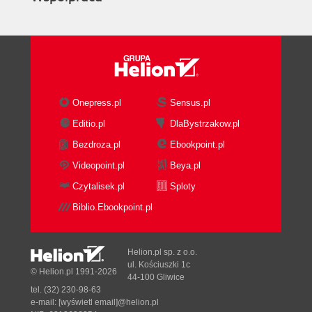
Onepress.pl
Sensus.pl
Editio.pl
DlaBystrzakow.pl
Bezdroza.pl
Ebookpoint.pl
Videopoint.pl
Beya.pl
Czytalisek.pl
Sploty
Biblio.Ebookpoint.pl
Helion.pl sp. z o.o.
ul. Kościuszki 1c
© Helion.pl 1991-2026
44-100 Gliwice
tel. (32) 230-98-63
e-mail:
[wyświetl email]@helion.pl