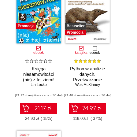
Promocja
Bestseller
Promocja
ebook
książka
ebook
Księga
Python w analizie
niesamowitości
danych.
(nie) z tej ziemi!
Przetwarzanie
Księga faktów
Ian Locke
danych za pomocą
Wes McKinney
prawdziwych, choć
pakietów pandas i
(21,17 zł najniższa cena z 30 dni)
niezwykłych
(71,40 zł najniższa cena z 30 dni)
NumPy oraz
środowiska
Jupyter. Wydanie
21.17 zł
74.97 zł
III
24.90 zł
(-15%)
119.00zł
(-37%)