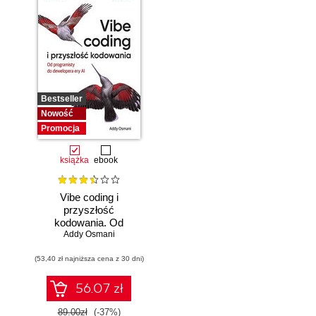
Bestseller
Nowość
Promocja
książka
ebook
Vibe coding i
przyszłość
kodowania. Od
programisty do
Addy Osmani
dewelopera ery AI
(53,40 zł najniższa cena z 30 dni)
56.07 zł
89.00zł
(-37%)