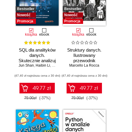
Bestseller
Bestseller
Nowość
Nowość
Promocja
Promocja
książka
ebook
książka
ebook
SQL dla analityków
Struktury danych.
danych.
Ilustrowany
Skutecznie analizuj
przewodnik
Jun Shan
dane, wyciągaj
,
Haibin Li
,
Matt Goldwasser
Marcello La Rocca
,
Upom Malik
,
Benjamin Johnston
wartościowe
(47,40 zł najniższa cena z 30 dni)
wnioski i opanuj
(47,40 zł najniższa cena z 30 dni)
zaawansowany
SQL na potrzeby
49.77 zł
49.77 zł
praktycznych
zastosowań.
79.00zł
(-37%)
79.00zł
(-37%)
Wydanie IV