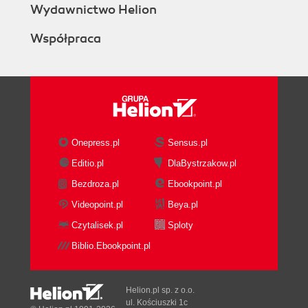
Wydawnictwo Helion
Współpraca
Onepress.pl
Sensus.pl
Editio.pl
DlaBystrzakow.pl
Bezdroza.pl
Ebookpoint.pl
Videopoint.pl
Beya.pl
Czytalisek.pl
Sploty
Biblio.Ebookpoint.pl
Helion.pl sp. z o.o.
ul. Kościuszki 1c