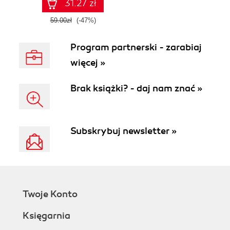
31.27 zł
59.00zł
(-47%)
Program partnerski - zarabiaj
więcej »
Brak książki? - daj nam znać »
Subskrybuj newsletter »
Twoje Konto
Księgarnia