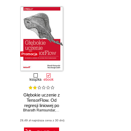
Promocja
książka
ebook
Głębokie uczenie z
TensorFlow. Od
regresji liniowej po
Bharath Ramsundar
uczenie przez
,
Reza Bosagh Zadeh
wzmacnianie
(29,49 zł najniższa cena z 30 dni)