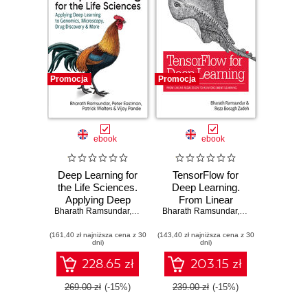
Promocja
Promocja
ebook
ebook
Deep Learning for
TensorFlow for
the Life Sciences.
Deep Learning.
Applying Deep
From Linear
Bharath Ramsundar
Learning to
,
Peter Eastman
Bharath Ramsundar
Regression to
,
Patrick Walters
,
Reza Bosagh Za
Genomics,
Reinforcement
(161,40 zł najniższa cena z 30
Microscopy, Drug
(143,40 zł najniższa cena z 30
Learning
dni)
dni)
Discovery, and
More
228.65 zł
203.15 zł
269.00 zł
(-15%)
239.00 zł
(-15%)