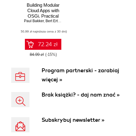
Building Modular
Cloud Apps with
OSGi. Practical
Paul Bakker
Modularity with
,
Bert Ertman
Java in the Cloud
(50,99 zł najniższa cena z 30 dni)
Age
72.24 zł
84.99 zł
(-15%)
Program partnerski - zarabiaj
więcej »
Brak książki? - daj nam znać »
Subskrybuj newsletter »