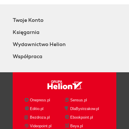
Twoje Konto
Księgarnia
Wydawnictwo Helion
Współpraca
Onepress.pl
Sensus.pl
Editio.pl
DlaBystrzakow.pl
Bezdroza.pl
Ebookpoint.pl
Videopoint.pl
Beya.pl