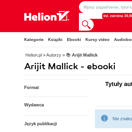
Inż. zwrotna 39,90
Kategorie
Książki
Ebooki
Kursy video
Audiobo
Helion.pl
» Autorzy
» 📚
Arijit Mallick
Arijit Mallick - ebooki
Tytuły au
Format
Wydawca
Nie znale
Język publikacji