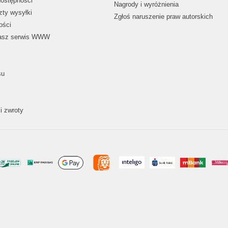
dostępności
Nagrody i wyróżnienia
zty wysyłki
Zgłoś naruszenie praw autorskich
ości
nasz serwis WWW
su
i zwroty