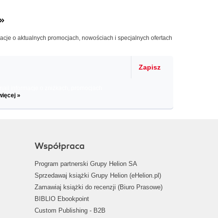
»
macje o aktualnych promocjach, nowościach i specjalnych ofertach
Zapisz
il informacje o zniżkach, promocjach
więcej »
Współpraca
Program partnerski Grupy Helion SA
Sprzedawaj książki Grupy Helion (eHelion.pl)
Zamawiaj książki do recenzji (Biuro Prasowe)
BIBLIO Ebookpoint
Custom Publishing - B2B