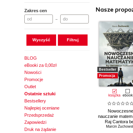
Nasze propoz
Zakres cen
–
Wyczyść
BLOG
eBooki za 0,00zł
Bestseller
Nowości
Promocja
Promocje
Outlet
Ostatnie sztuki
książka
ebook
Bestsellery
Najlepiej oceniane
Nowoczesn
Przedsprzedaż
nauczanie matema
Raj Cantora b
Zapowiedzi
Marcin Żuchows
kalkulatora?
Druk na żądanie