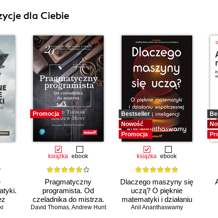
ycje dla Ciebie
Promocja
Bestseller
Be
Nowość
No
Promocja
Pr
książka
ebook
książka
ebook
e
Pragmatyczny
Dlaczego maszyny się
tyki.
programista. Od
uczą? O pięknie
ez
czeladnika do mistrza.
matematyki i działaniu
ki
David Thomas
Wydanie II
,
Andrew Hunt
współczesnej sztucznej
Anil Ananthaswamy
w
inteligencji