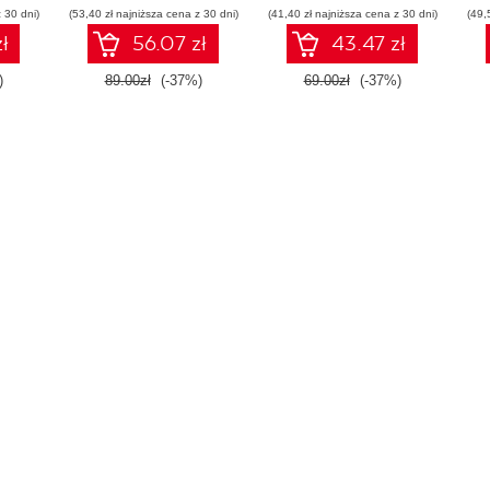
 30 dni)
(53,40 zł najniższa cena z 30 dni)
(41,40 zł najniższa cena z 30 dni)
(49,
ł
56.07 zł
43.47 zł
)
89.00zł
(-37%)
69.00zł
(-37%)