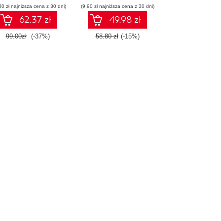
50 zł najniższa cena z 30 dni)
(9,90 zł najniższa cena z 30 dni)
62.37 zł
49.98 zł
99.00zł
(-37%)
58.80 zł
(-15%)