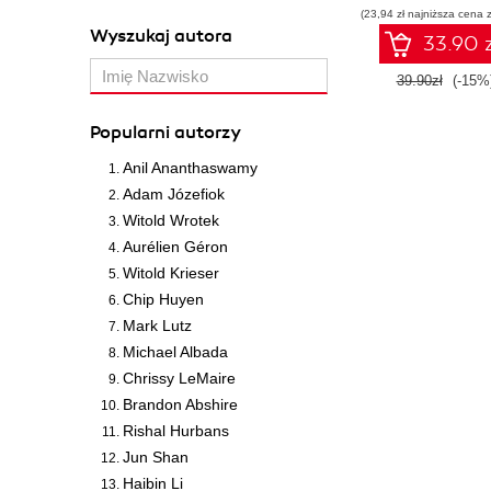
(23,94 zł najniższa cena z
Wyszukaj autora
33.90 z
39.90zł
(-15%
Popularni autorzy
Anil Ananthaswamy
Adam Józefiok
Witold Wrotek
Aurélien Géron
Witold Krieser
Chip Huyen
Mark Lutz
Michael Albada
Chrissy LeMaire
Brandon Abshire
Rishal Hurbans
Jun Shan
Haibin Li