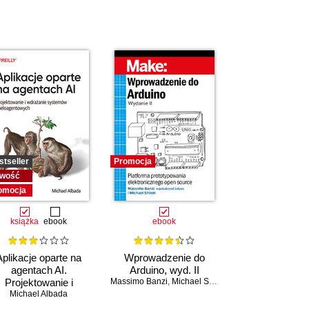
stseller
Promocja
wość
omocja
książka
ebook
ebook
Aplikacje oparte na
Wprowadzenie do
agentach AI.
Arduino, wyd. II
Projektowanie i
Massimo Banzi
,
Michael Shiloh
drażanie systemów
Michael Albada
wieloagentowych