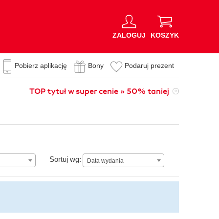
ZALOGUJ
KOSZYK
Pobierz aplikację
Bony
Podaruj prezent
TOP tytuł w super cenie » 50% taniej
Data wydania
Sortuj wg:
Data wydania