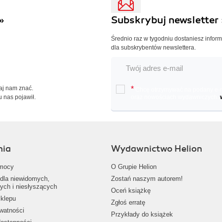
»
Subskrybuj newsletter 
Średnio raz w tygodniu dostaniesz infor
dla subskrybentów newslettera.
Daj nam znać.
*
Chcę otrzymywać na podany e-ma
u nas pojawił.
oraz nowościach wydawniczych.
nia
Wydawnictwo Helion
mocy
O Grupie Helion
dla niewidomych,
Zostań naszym autorem!
ych i niesłyszących
Oceń książkę
klepu
Zgłoś erratę
ywatności
Przykłady do książek