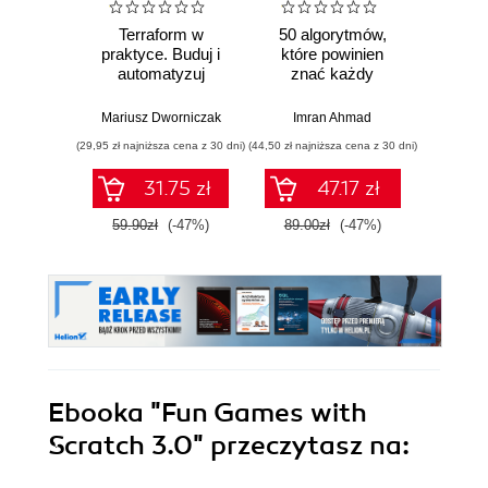
Terraform w
50 algorytmów,
Upor
praktyce. Buduj i
które powinien
kod. 
automatyzuj
znać każdy
empi
infrastrukturę
programista.
proj
chmurową oraz
Klasyczne i
oprog
Mariusz Dworniczak
Imran Ahmad
Ke
zarządzaj nią z
nowoczesne
(29,95 zł najniższa cena z 30 dni)
(44,50 zł najniższa cena z 30 dni)
(24,95 zł naj
wykorzystaniem
algorytmy z
Dockera
dziedzin uczenia
31.75 zł
47.17 zł
maszynowego,
projektowania
59.90zł
(-47%)
89.00zł
(-47%)
49.9
oprogramowania,
systemów danych i
kryptografii.
Wydanie II
Ebooka
"Fun Games with
Scratch 3.0"
przeczytasz na: