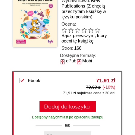
Wydawnictwo:
BPB
Publications
(Z chęcią
przeczytam książkę w
języku polskim)
Ocena:
Bądź pierwszym, który
oceni tę książkę
Stron:
166
Dostępne formaty:
ePub
Mobi
71,91 zł
Ebook
79,90 zł
(-10%)
71,91 zł najniższa cena z 30 dni
Dodaj do koszyka
Dostępny natychmiast po opłaceniu zakupu
lub