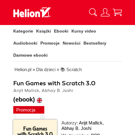
Kategorie
Książki
Ebooki
Kursy video
Audiobooki
Promocje
Nowości
Bestsellery
Darmowe ebooki
Helion.pl
»
Dla dzieci
»
📚 Scratch
Fun Games with Scratch 3.0
Arijit Mallick, Abhay B. Joshi
(ebook)
Promocja
Autorzy:
Arijit Mallick
,
Abhay B. Joshi