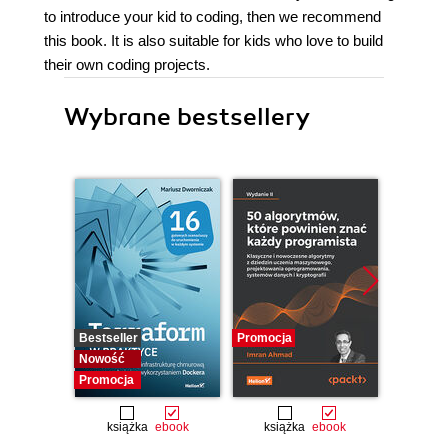
to introduce your kid to coding, then we recommend
this book. It is also suitable for kids who love to build
their own coding projects.
Wybrane bestsellery
Bestseller
Promocja
Promocj
Nowość
Promocja
książka
ebook
książka
ebook
ksią