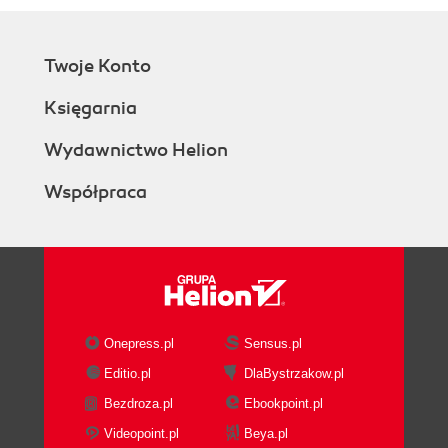
Twoje Konto
Księgarnia
Wydawnictwo Helion
Współpraca
Onepress.pl
Sensus.pl
Editio.pl
DlaBystrzakow.pl
Bezdroza.pl
Ebookpoint.pl
Videopoint.pl
Beya.pl