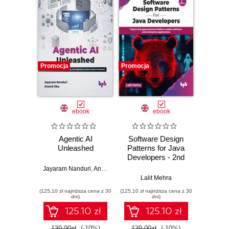
Promocja
Promocja
Promocj
ebook
ebook
Agentic AI
Software Design
L
Unleashed
Patterns for Java
Gene
Developers - 2nd
Edition
Jayaram Nanduri
,
Anand Oka
Ker
Lalit Mehra
(125,10 zł najniższa cena z 30
(125,10 zł najniższa cena z 30
(125,10 zł 
dni)
dni)
125.10 zł
125.10 zł
139.00zł
(-10%)
139.00zł
(-10%)
139.0