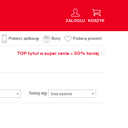
ZALOGUJ
KOSZYK
Pobierz aplikację
Bony
Podaruj prezent
TOP tytuł w super cenie » 50% taniej
Data wydania
Sortuj wg:
Data wydania