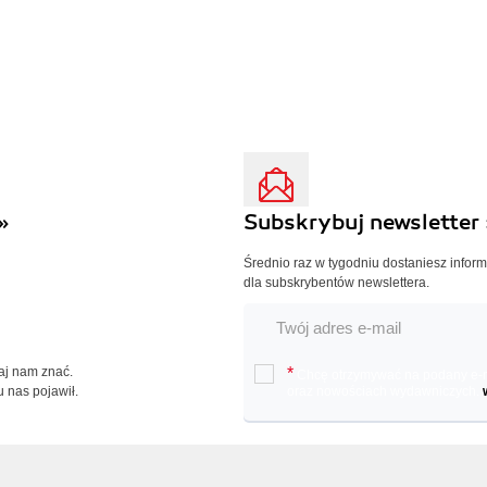
»
Subskrybuj newsletter 
Średnio raz w tygodniu dostaniesz infor
dla subskrybentów newslettera.
Daj nam znać.
*
Chcę otrzymywać na podany e-ma
u nas pojawił.
oraz nowościach wydawniczych.