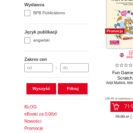
Wydawca
BPB Publications
Promocja
Język publikacji
angielski
ebo
Zakres cen
–
Fun Games
Scratch
Arijit Mallick
,
Abh
Wyczyść
(36,90 zł najniższa 
71.9
BLOG
eBooki za 0,00zł
79.90 zł
(
Nowości
Promocje