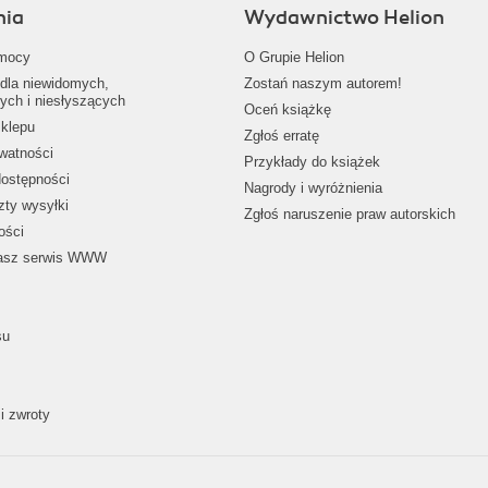
nia
Wydawnictwo Helion
mocy
O Grupie Helion
dla niewidomych,
Zostań naszym autorem!
ych i niesłyszących
Oceń książkę
klepu
Zgłoś erratę
ywatności
Przykłady do książek
dostępności
Nagrody i wyróżnienia
zty wysyłki
Zgłoś naruszenie praw autorskich
ości
nasz serwis WWW
su
i zwroty