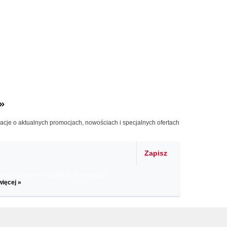
»
macje o aktualnych promocjach, nowościach i specjalnych ofertach
Zapisz
il informacje o zniżkach, promocjach
więcej »