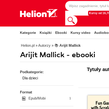
Kursy od 16,70
Kategorie
Książki
Ebooki
Kursy video
Audiobo
Helion.pl
» Autorzy
» 📚
Arijit Mallick
Arijit Mallick - ebooki
Tytuły au
Podkategorie:
Dla dzieci
Format
Epub/Mobi
1