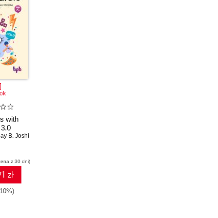
ok
 with
 3.0
ay B. Joshi
cena z 30 dni)
1 zł
-10%)