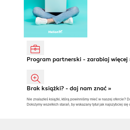
Program partnerski - zarabiaj więcej 
Brak książki? - daj nam znać »
Nie znalazłeś książki, którą powinniśmy mieć w naszej ofercie? 
Dołożymy wszelkich starań, by wskazany tytuł jak najszybciej się 