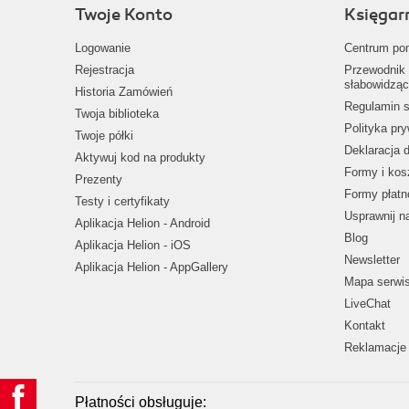
Twoje Konto
Księgar
Logowanie
Centrum po
Rejestracja
Przewodnik 
słabowidząc
Historia Zamówień
Regulamin s
Twoja biblioteka
Polityka pr
Twoje półki
Deklaracja 
Aktywuj kod na produkty
Formy i kos
Prezenty
Formy płatn
Testy i certyfikaty
Usprawnij 
Aplikacja Helion - Android
Blog
Aplikacja Helion - iOS
Newsletter
Aplikacja Helion - AppGallery
Mapa serwi
LiveChat
Kontakt
Reklamacje 
Płatności obsługuje: