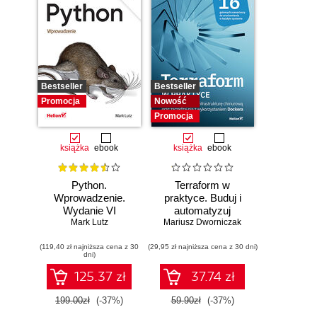
Bestseller
Bestseller
Promocja
Nowość
Promocja
książka
ebook
książka
ebook
Python.
Terraform w
Wprowadzenie.
praktyce. Buduj i
Wydanie VI
automatyzuj
Mark Lutz
Mariusz Dworniczak
infrastrukturę
chmurową oraz
(119,40 zł najniższa cena z 30
(29,95 zł najniższa cena z 30 dni)
zarządzaj nią z
dni)
wykorzystaniem
Dockera
125.37 zł
37.74 zł
199.00zł
(-37%)
59.90zł
(-37%)