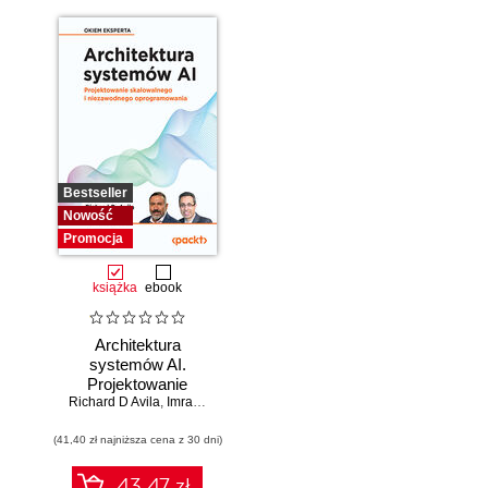
Bestseller
Nowość
Promocja
książka
ebook
Architektura
systemów AI.
Projektowanie
Richard D Avila
skalowalnego i
,
Imran Ahmad
niezawodnego
(41,40 zł najniższa cena z 30 dni)
oprogramowania
43.47 zł