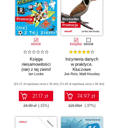
Promocja
Bestseller
Promocja
ebook
książka
ebook
Księga
Inżynieria danych
niesamowitości
w praktyce.
(nie) z tej ziemi!
Kluczowe
Księga faktów
Ian Locke
Joe Reis
koncepcje i
,
Matt Housley
prawdziwych, choć
najlepsze
(21,17 zł najniższa cena z 30 dni)
niezwykłych
(71,40 zł najniższa cena z 30 dni)
technologie
21.17 zł
74.97 zł
24.90 zł
(-15%)
119.00zł
(-37%)