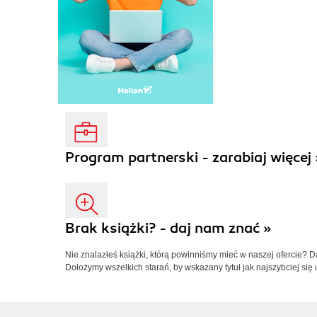
Program partnerski - zarabiaj więcej 
Brak książki? - daj nam znać »
Nie znalazłeś książki, którą powinniśmy mieć w naszej ofercie? 
Dołożymy wszelkich starań, by wskazany tytuł jak najszybciej się 