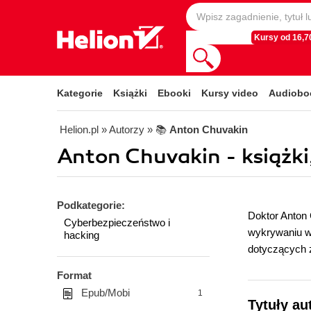
Kursy od 16,70
Kategorie
Książki
Ebooki
Kursy video
Audiobo
Helion.pl
» Autorzy
» 📚
Anton Chuvakin
Anton Chuvakin - książki
Podkategorie:
Doktor Anton 
Cyberbezpieczeństwo i
wykrywaniu wł
hacking
dotyczących z
Format
Epub/Mobi
1
Tytuły au