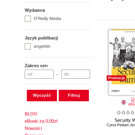
Wydawca
O'Reilly Media
Język publikacji
angielski
Zakres cen
–
Promocja
Wyczyść
ebo
BLOG
Security W
eBooki za 0,00zł
Cyrus Peikari
,
Ant
Nowości