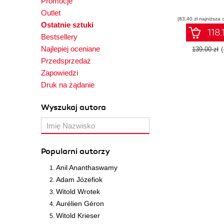
Promocje
Outlet
(83,40 zł najniższa 
Ostatnie sztuki
118.
Bestsellery
Najlepiej oceniane
139.00 zł
Przedsprzedaż
Zapowiedzi
Druk na żądanie
Wyszukaj autora
Popularni autorzy
Anil Ananthaswamy
Adam Józefiok
Witold Wrotek
Aurélien Géron
Witold Krieser