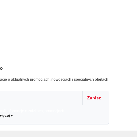
»
macje o aktualnych promocjach, nowościach i specjalnych ofertach
Zapisz
il informacje o zniżkach, promocjach
więcej »