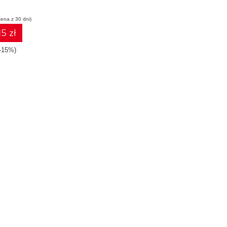
cena z 30 dni)
15 zł
(-15%)