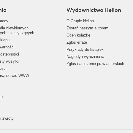
nia
Wydawnictwo Helion
mocy
O Grupie Helion
dla niewidomych,
Zostań naszym autorem!
ych i niesłyszących
Oceń książkę
klepu
Zgłoś erratę
ywatności
Przykłady do książek
dostępności
Nagrody i wyróżnienia
zty wysyłki
Zgłoś naruszenie praw autorskich
ości
nasz serwis WWW
su
i zwroty