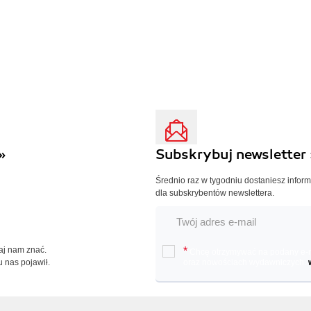
»
Subskrybuj newsletter 
Średnio raz w tygodniu dostaniesz infor
dla subskrybentów newslettera.
Daj nam znać.
*
Chcę otrzymywać na podany e-ma
u nas pojawił.
oraz nowościach wydawniczych.