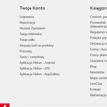
Twoje Konto
Księgar
Logowanie
Centrum po
Rejestracja
Przewodnik 
słabowidząc
Historia Zamówień
Regulamin s
Twoja biblioteka
Polityka pr
Twoje półki
Deklaracja 
Aktywuj kod na produkty
Formy i kos
Prezenty
Formy płatn
Testy i certyfikaty
Usprawnij 
Aplikacja Helion - Android
Blog
Aplikacja Helion - iOS
Newsletter
Aplikacja Helion - AppGallery
Mapa serwi
LiveChat
Kontakt
Reklamacje 