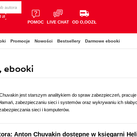
 zł
POMOC
LIVE CHAT
OD O,OOZŁ
oki
Promocje
Nowości
Bestsellery
Darmowe ebooki
, ebooki
Chuvakin jest starszym analitykiem do spraw zabezpieczeń, pracuje w
amań, zabezpieczaniu sieci i systemów oraz wykrywaniu ich słabyc
abezpieczania sieci i komputerów.
tora: Anton Chuvakin dostępne w księgarni Hel