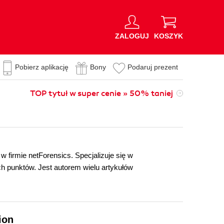
ZALOGUJ
KOSZYK
Pobierz aplikację
Bony
Podaruj prezent
TOP tytuł w super cenie » 50% taniej
 firmie netForensics. Specjalizuje się w
h punktów. Jest autorem wielu artykułów
ion