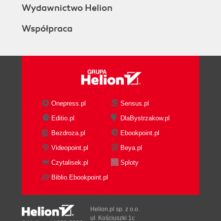
Wydawnictwo Helion
Współpraca
Onepress.pl
Sensus.pl
Editio.pl
DlaBystrzakow.pl
Bezdroza.pl
Ebookpoint.pl
Videopoint.pl
Beya.pl
Czytalisek.pl
Sploty
Biblio.Ebookpoint.pl
Helion.pl sp. z o.o.
ul. Kościuszki 1c