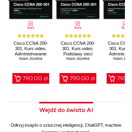
kurs
kurs
kurs
Cisco CCNA 200-
Cisco CCNA 200-
Cisco CCNA
301. Kurs video.
301. Kurs video.
301. Kurs v
Administrowanie
Podstawy sieci
Administro
urządzeniami Cisco
Adam Józefiok
komputerowych i
Adam Józefiok
bezpieczeń
Adam Józef
konfiguracji
sieci
790.00 zł
790.00 zł
790.0
Wejdź do świata AI
Odkryj książki o sztucznej inteligencji, ChatGPT, machine