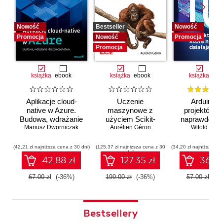
Nowość
Bestseller
Nowość
Promocja
Nowość
Promocja
Promocja
książka
ebook
książka
ebook
książka
eb
Aplikacje cloud-
Uczenie
Arduino. 
native w Azure.
maszynowe z
projektów, 
Budowa, wdrażanie
użyciem Scikit-
naprawdę dz
i bezpieczeństwo
Mariusz Dworniczak
Learn i PyTorch.
Aurélien Géron
Witold Wro
Koncepcje,
narzędzia i techniki
(42,21 zł najniższa cena z 30 dni)
(125,37 zł najniższa cena z 30
(34,20 zł najniższa ce
dni)
umożliwiające
42.88 zł
127.35 zł
36.48
konstruowanie
inteligentnych
67.00 zł
(-36%)
199.00 zł
(-36%)
57.00 zł
(-
systemów
Bestsellery