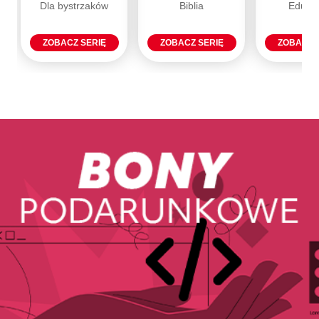
Dla bystrzaków
Biblia
Eduka
ZOBACZ SERIĘ
ZOBACZ SERIĘ
ZOBACZ 