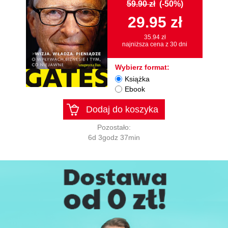
59.90 zł
(-50%)
29.95 zł
35.94 zł
najniższa cena z 30 dni
Wybierz format:
Książka
Ebook
Dodaj do koszyka
Pozostało:
6d 3godz 37min