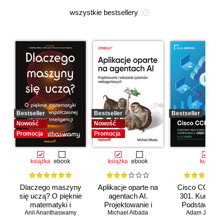
wszystkie bestsellery
Bestseller
Bestseller
Bestseller
Nowość
Nowość
Promocja
Promocja
książka
ebook
książka
ebook
kurs
Dlaczego maszyny
Aplikacje oparte na
Cisco CCNA
się uczą? O pięknie
agentach AI.
301. Kurs v
matematyki i
Projektowanie i
Podstawy s
Anil Ananthaswamy
działaniu
Michael Albada
wdrażanie
komputerow
Adam Józef