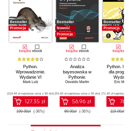
Bestseller
Bestseller
Bestseller
Promocja
Nowość
Promocja
Promocja
książka
ebook
książka
ebook
książka
eb
Python.
Analiza
Python. Inst
Wprowadzenie.
bayesowska w
dla program
Wydanie VI
Pythonie.
Wydanie I
Mark Lutz
Osvaldo Martin
Praktyczny
Eric Matth
przewodnik po
modelowaniu
(119,40 zł najniższa cena z 30 dni)
(53,40 zł najniższa cena z 30 dni)
(71,40 zł najniższa ce
probabilistycznym.
127.35 zł
56.96 zł
76.16
Wydanie III
199.00zł
(-36%)
89.00zł
(-36%)
119.00zł
(-