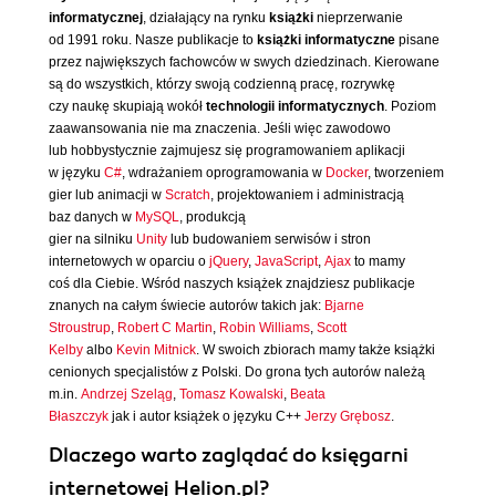
informatycznej
, działający na rynku
książki
nieprzerwanie
od 1991 roku. Nasze publikacje to
książki informatyczne
pisane
przez największych fachowców w swych dziedzinach. Kierowane
są do wszystkich, którzy swoją codzienną pracę, rozrywkę
czy naukę skupiają wokół
technologii informatycznych
. Poziom
zaawansowania nie ma znaczenia. Jeśli więc zawodowo
lub hobbystycznie zajmujesz się programowaniem aplikacji
w języku
C#
, wdrażaniem oprogramowania w
Docker
, tworzeniem
gier lub animacji w
Scratch
, projektowaniem i administracją
baz danych w
MySQL
, produkcją
gier na silniku
Unity
lub budowaniem serwisów i stron
internetowych w oparciu o
jQuery
,
JavaScript
,
Ajax
to mamy
coś dla Ciebie. Wśród naszych książek znajdziesz publikacje
znanych na całym świecie autorów takich jak:
Bjarne
Stroustrup
,
Robert C Martin
,
Robin Williams
,
Scott
Kelby
albo
Kevin Mitnick
. W swoich zbiorach mamy także książki
cenionych specjalistów z Polski. Do grona tych autorów należą
m.in.
Andrzej Szeląg
,
Tomasz Kowalski
,
Beata
Błaszczyk
jak i autor książek o języku C++
Jerzy Grębosz
.
Dlaczego warto zaglądać do księgarni
internetowej Helion.pl?