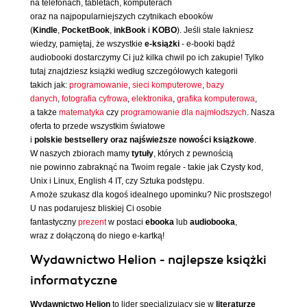
na telefonach, tabletach, komputerach
oraz na najpopularniejszych czytnikach ebooków
(
Kindle
,
PocketBook
,
inkBook
i
KOBO
). Jeśli stale łakniesz
wiedzy, pamiętaj, że wszystkie
e-książki
- e-booki bądź
audiobooki dostarczymy Ci już kilka chwil po ich zakupie! Tylko
tutaj znajdziesz książki według szczegółowych kategorii
takich jak:
programowanie
,
sieci komputerowe
,
bazy
danych
,
fotografia cyfrowa
,
elektronika
,
grafika komputerowa
,
a także
matematyka
czy
programowanie dla najmłodszych
. Nasza
oferta to przede wszystkim światowe
i
polskie bestsellery oraz najświeższe nowości książkowe
.
W naszych zbiorach mamy
tytuły
, których z pewnością
nie powinno zabraknąć na Twoim regale - takie jak Czysty kod,
Unix i Linux, English 4 IT, czy Sztuka podstępu.
A może szukasz dla kogoś idealnego upominku? Nic prostszego!
U nas podarujesz bliskiej Ci osobie
fantastyczny
prezent
w postaci
ebooka
lub
audiobooka
,
wraz z dołączoną do niego e-kartką!
Wydawnictwo Helion - najlepsze książki
informatyczne
Wydawnictwo Helion
to lider specjalizujący się w
literaturze