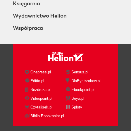
Księgarnia
Wydawnictwo Helion
Współpraca
Onepress.pl
Sensus.pl
Editio.pl
DlaBystrzakow.pl
Bezdroza.pl
Ebookpoint.pl
Videopoint.pl
Beya.pl
Czytalisek.pl
Sploty
Biblio.Ebookpoint.pl