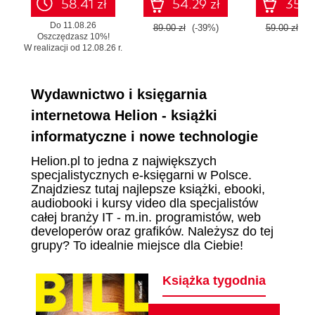
58.41 zł
54.29 zł
35.99
Do 11.08.26
89.00 zł
(-39%)
59.00 zł
(-
Oszczędzasz 10%!
W realizacji od 12.08.26 r.
Wydawnictwo i księgarnia
internetowa Helion - książki
informatyczne i nowe technologie
Helion.pl to jedna z największych
specjalistycznych e-księgarni w Polsce.
Znajdziesz tutaj najlepsze książki, ebooki,
audiobooki i kursy video dla specjalistów
całej branży IT - m.in. programistów, web
developerów oraz grafików. Należysz do tej
grupy? To idealnie miejsce dla Ciebie!
Książka tygodnia