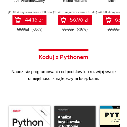
Anil Ananthaswamy
działaniu
Rishal Hurbans
Ilustrowany
Michael Alb
wdrażan
współczesnej
przewodnik
system
sztucznej
wieloagent
(41,40 zł najniższa cena z 30 dni)
(53,40 zł najniższa cena z 30 dni)
(49,50 zł najniższa ce
inteligencji
44.16 zł
56.96 zł
63.36
69.00zł
(-36%)
89.00zł
(-36%)
99.00zł
(-3
Koduj z Pythonem
Naucz się programowania od podstaw lub rozwijaj swoje
umiejętności z najlepszymi książkami.