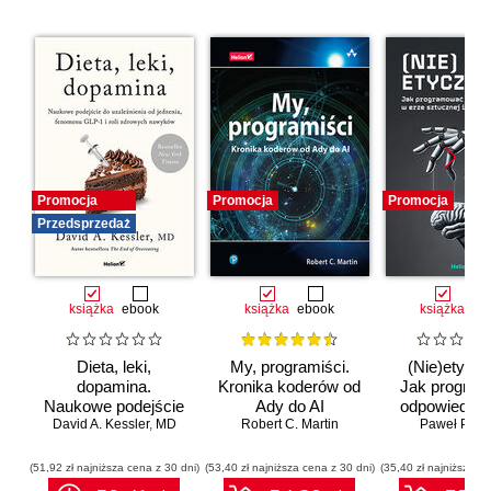
Promocja
Promocja
Promocja
Przedsprzedaż
książka
ebook
książka
ebook
książka
eb
Dieta, leki,
My, programiści.
(Nie)etyczn
dopamina.
Kronika koderów od
Jak progra
Naukowe podejście
Ady do AI
odpowiedzia
do uzależnienia od
David A. Kessler
,
MD
Robert C. Martin
erze sztuc
Paweł Półto
jedzenia, fenomenu
inteligenc
GLP-1 i roli
(51,92 zł najniższa cena z 30 dni)
(53,40 zł najniższa cena z 30 dni)
(35,40 zł najniższa ce
zdrowych nawyków