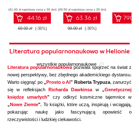
współczesnej
systemów
konfigura
sztucznej
wieloagentowych
(41,40 zł najniższa cena z 30 dni)
(49,50 zł najniższa cena z 30 dni)
inteligencji
44.16 zł
63.36 zł
790.0
69.00 zł
(-36%)
99.00 zł
(-36%)
Literatura popularnonaukowa w Helionie
wszystkie popularnonaukowe
Literatura popularnonaukowa
pozwala spojrzeć na świat z
nowej perspektywy, bez zbędnego akademickiego dystansu.
Warto sięgnąć po
„
Prosto o AI
” Roberta Trypuza
, zanurzyć
się w refleksjach
Richarda Dawkinsa
w
„
Genetycznej
księdze umarłych
”
czy odkryć kosmiczne tajemnice w
„
Nowe Ziemie
".
To książki, które uczą, inspirują i wciągają,
pokazując naukę jako fascynującą opowieść o
rzeczywistości i ludzkiej ciekawości.