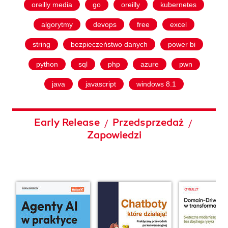
oreilly media
go
oreilly
kubernetes
algorytmy
devops
free
excel
string
bezpieczeństwo danych
power bi
python
sql
php
azure
pwn
java
javascript
windows 8.1
Early Release
Przedsprzedaż
/
/
Zapowiedzi