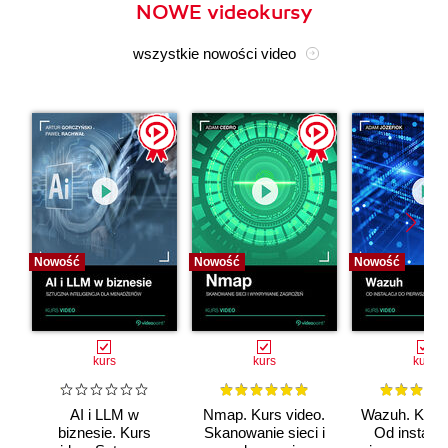
NOWE videokursy
wszystkie nowości video
Nowość
Nowość
Nowość
kurs
kurs
kurs
AI i LLM w
Nmap. Kurs video.
Wazuh. Kurs 
biznesie. Kurs
Skanowanie sieci i
Od instalac