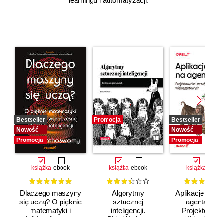
learningu i automatyzacji.
Bestseller
Promocja
Bestseller
Nowość
Nowość
Promocja
Promocja
książka
ebook
książka
ebook
książka
eb
Dlaczego maszyny
Algorytmy
Aplikacje opa
się uczą? O pięknie
sztucznej
agentach 
matematyki i
inteligencji.
Projektowan