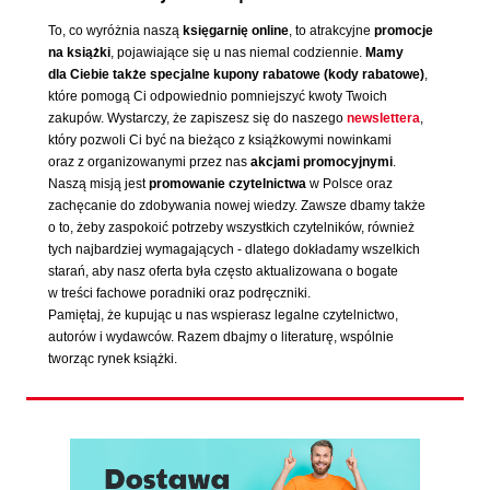
To, co wyróżnia naszą
księgarnię online
, to atrakcyjne
promocje
na książki
, pojawiające się u nas niemal codziennie.
Mamy
dla Ciebie także specjalne kupony rabatowe (kody rabatowe)
,
które pomogą Ci odpowiednio pomniejszyć kwoty Twoich
zakupów. Wystarczy, że zapiszesz się do naszego
newslettera
,
który pozwoli Ci być na bieżąco z książkowymi nowinkami
oraz z organizowanymi przez nas
akcjami promocyjnymi
.
Naszą misją jest
promowanie czytelnictwa
w Polsce oraz
zachęcanie do zdobywania nowej wiedzy. Zawsze dbamy także
o to, żeby zaspokoić potrzeby wszystkich czytelników, również
tych najbardziej wymagających - dlatego dokładamy wszelkich
starań, aby nasz oferta była często aktualizowana o bogate
w treści fachowe poradniki oraz podręczniki.
Pamiętaj, że kupując u nas wspierasz legalne czytelnictwo,
autorów i wydawców. Razem dbajmy o literaturę, wspólnie
tworząc rynek książki.