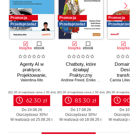
Promocja
Promocja
Promocja
Przedsprzedaż
Przedsprzedaż
Przedsprzedaż
książka
ebook
książka
ebook
książka
eb
Agenty AI w
Chatboty, które
Domain-Dr
praktyce.
działają!
Design 
Projektowanie,
Praktyczny
transforma
wdrażanie i
Valentina Alto
Andrew Freed
przewodnik po
,
Eniko Rozsa
,
Cari Jacobs
Carola Lilientha
systemó
skalowanie
konwersacyjnej
Skutecz
autonomicznych
sztucznej
moderniza
(62,30 zł najniższa cena z 30 dni)
(83,30 zł najniższa cena z 30 dni)
(90,30 zł najniższa ce
systemów
inteligencji
legacy b
62.30 zł
83.30 zł
90.3
zbędnego r
Do 24.08.26
Do 17.08.26
Do 10.08.
Oszczędzasz 30%!
Oszczędzasz 30%!
Oszczędzasz
W realizacji od 25.08.26 r.
W realizacji od 18.08.26 r.
W realizacji od 11