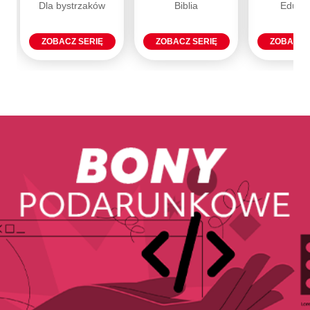
Dla bystrzaków
Biblia
Eduka
ZOBACZ SERIĘ
ZOBACZ SERIĘ
ZOBACZ 