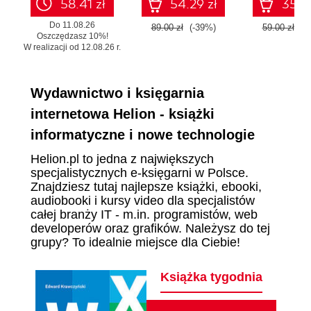
58.41 zł
54.29 zł
35.99
Do 11.08.26
89.00 zł
(-39%)
59.00 zł
(-
Oszczędzasz 10%!
W realizacji od 12.08.26 r.
Wydawnictwo i księgarnia
internetowa Helion - książki
informatyczne i nowe technologie
Helion.pl to jedna z największych
specjalistycznych e-księgarni w Polsce.
Znajdziesz tutaj najlepsze książki, ebooki,
audiobooki i kursy video dla specjalistów
całej branży IT - m.in. programistów, web
developerów oraz grafików. Należysz do tej
grupy? To idealnie miejsce dla Ciebie!
Książka tygodnia