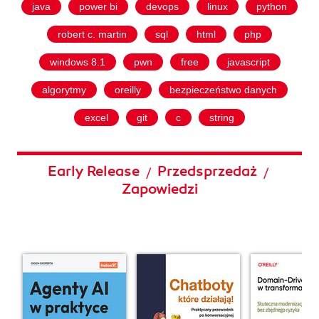
java
power bi
devops
linux
python
robert c. martin
sql
html
php
windows 8.1
pwn
free
javascript
algorytmy
oreilly
bezpieczeństwo danych
excel
git
c
string
Early Release
Przedsprzedaż
/
/
Zapowiedzi