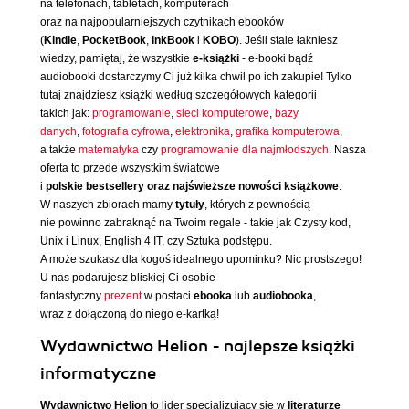
na telefonach, tabletach, komputerach
oraz na najpopularniejszych czytnikach ebooków
(
Kindle
,
PocketBook
,
inkBook
i
KOBO
). Jeśli stale łakniesz
wiedzy, pamiętaj, że wszystkie
e-książki
- e-booki bądź
audiobooki dostarczymy Ci już kilka chwil po ich zakupie! Tylko
tutaj znajdziesz książki według szczegółowych kategorii
takich jak:
programowanie
,
sieci komputerowe
,
bazy
danych
,
fotografia cyfrowa
,
elektronika
,
grafika komputerowa
,
a także
matematyka
czy
programowanie dla najmłodszych
. Nasza
oferta to przede wszystkim światowe
i
polskie bestsellery oraz najświeższe nowości książkowe
.
W naszych zbiorach mamy
tytuły
, których z pewnością
nie powinno zabraknąć na Twoim regale - takie jak Czysty kod,
Unix i Linux, English 4 IT, czy Sztuka podstępu.
A może szukasz dla kogoś idealnego upominku? Nic prostszego!
U nas podarujesz bliskiej Ci osobie
fantastyczny
prezent
w postaci
ebooka
lub
audiobooka
,
wraz z dołączoną do niego e-kartką!
Wydawnictwo Helion - najlepsze książki
informatyczne
Wydawnictwo Helion
to lider specjalizujący się w
literaturze