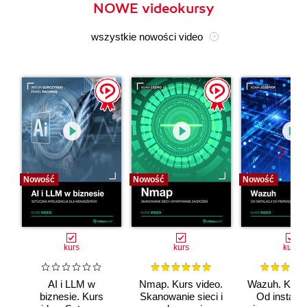
NOWE videokursy
wszystkie nowości video
Nowość
Nowość
Nowość
kurs
kurs
kurs
AI i LLM w
Nmap. Kurs video.
Wazuh. Kurs 
biznesie. Kurs
Skanowanie sieci i
Od instalac