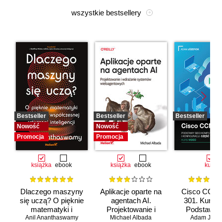
wszystkie bestsellery
Bestseller
Bestseller
Bestseller
Nowość
Nowość
Promocja
Promocja
książka
ebook
książka
ebook
kurs
Dlaczego maszyny
Aplikacje oparte na
Cisco CCNA
się uczą? O pięknie
agentach AI.
301. Kurs v
matematyki i
Projektowanie i
Podstawy s
Anil Ananthaswamy
działaniu
Michael Albada
wdrażanie
komputerow
Adam Józef