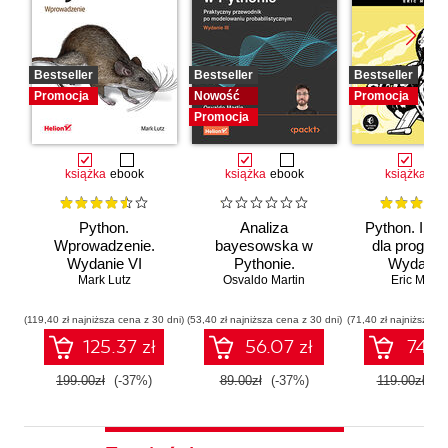
Bestseller
Bestseller
Bestseller
Promocja
Nowość
Promocja
Promocja
książka
ebook
książka
ebook
książka
eb
Python.
Analiza
Python. Inst
Wprowadzenie.
bayesowska w
dla program
Wydanie VI
Pythonie.
Wydanie I
Mark Lutz
Osvaldo Martin
Praktyczny
Eric Matth
przewodnik po
modelowaniu
(119,40 zł najniższa cena z 30 dni)
(53,40 zł najniższa cena z 30 dni)
(71,40 zł najniższa ce
probabilistycznym.
125.37 zł
56.07 zł
74.97
Wydanie III
199.00zł
(-37%)
89.00zł
(-37%)
119.00zł
(-