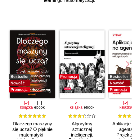
learningu i automatyzacji.
Bestseller
Promocja
Bestseller
Nowość
Nowość
Promocja
Promocja
książka
ebook
książka
ebook
książka
eb
Dlaczego maszyny
Algorytmy
Aplikacje opa
się uczą? O pięknie
sztucznej
agentach 
matematyki i
inteligencji.
Projektowan