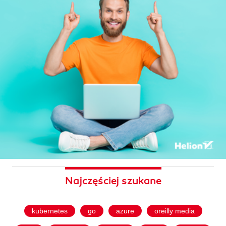
Najczęściej szukane
kubernetes
go
azure
oreilly media