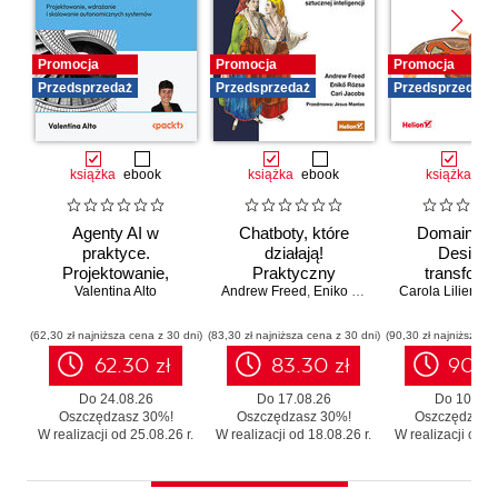
Promocja
Promocja
Promocja
Przedsprzedaż
Przedsprzedaż
Przedsprzedaż
książka
ebook
książka
ebook
książka
eb
Agenty AI w
Chatboty, które
Domain-Dr
praktyce.
działają!
Design 
Projektowanie,
Praktyczny
transforma
wdrażanie i
Valentina Alto
Andrew Freed
przewodnik po
,
Eniko Rozsa
,
Cari Jacobs
Carola Lilientha
systemó
skalowanie
konwersacyjnej
Skutecz
autonomicznych
sztucznej
moderniza
(62,30 zł najniższa cena z 30 dni)
(83,30 zł najniższa cena z 30 dni)
(90,30 zł najniższa ce
systemów
inteligencji
legacy b
62.30 zł
83.30 zł
90.3
zbędnego r
Do 24.08.26
Do 17.08.26
Do 10.08.
Oszczędzasz 30%!
Oszczędzasz 30%!
Oszczędzasz
W realizacji od 25.08.26 r.
W realizacji od 18.08.26 r.
W realizacji od 11