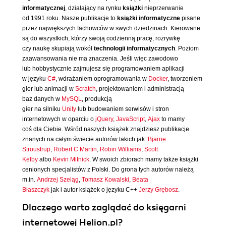
informatycznej
, działający na rynku
książki
nieprzerwanie
od 1991 roku. Nasze publikacje to
książki informatyczne
pisane
przez największych fachowców w swych dziedzinach. Kierowane
są do wszystkich, którzy swoją codzienną pracę, rozrywkę
czy naukę skupiają wokół
technologii informatycznych
. Poziom
zaawansowania nie ma znaczenia. Jeśli więc zawodowo
lub hobbystycznie zajmujesz się programowaniem aplikacji
w języku
C#
, wdrażaniem oprogramowania w
Docker
, tworzeniem
gier lub animacji w
Scratch
, projektowaniem i administracją
baz danych w
MySQL
, produkcją
gier na silniku
Unity
lub budowaniem serwisów i stron
internetowych w oparciu o
jQuery
,
JavaScript
,
Ajax
to mamy
coś dla Ciebie. Wśród naszych książek znajdziesz publikacje
znanych na całym świecie autorów takich jak:
Bjarne
Stroustrup
,
Robert C Martin
,
Robin Williams
,
Scott
Kelby
albo
Kevin Mitnick
. W swoich zbiorach mamy także książki
cenionych specjalistów z Polski. Do grona tych autorów należą
m.in.
Andrzej Szeląg
,
Tomasz Kowalski
,
Beata
Błaszczyk
jak i autor książek o języku C++
Jerzy Grębosz
.
Dlaczego warto zaglądać do księgarni
internetowej Helion.pl?