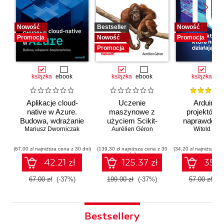
Nowość
Bestseller
Nowość
Promocja
Nowość
Promocja
Promocja
książka
ebook
książka
ebook
książka
eb
Aplikacje cloud-
Uczenie
Arduino. 
native w Azure.
maszynowe z
projektów, 
Budowa, wdrażanie
użyciem Scikit-
naprawdę dz
i bezpieczeństwo
Mariusz Dworniczak
Learn i PyTorch.
Aurélien Géron
Witold Wro
Koncepcje,
narzędzia i techniki
(67,00 zł najniższa cena z 30 dni)
(139,30 zł najniższa cena z 30
(34,20 zł najniższa ce
dni)
umożliwiające
42.21 zł
125.37 zł
35.91
konstruowanie
inteligentnych
67.00 zł
(-37%)
199.00 zł
(-37%)
57.00 zł
(-
systemów
Bestsellery