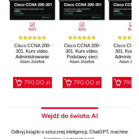
kurs
kurs
kurs
Cisco CCNA 200-
Cisco CCNA 200-
Cisco CCNA
301. Kurs video.
301. Kurs video.
301. Kurs v
Administrowanie
Podstawy sieci
Administro
urządzeniami Cisco
Adam Józefiok
komputerowych i
Adam Józefiok
bezpieczeń
Adam Józef
konfiguracji
sieci
790.00 zł
790.00 zł
790.0
Wejdź do świata AI
Odkryj książki o sztucznej inteligencji, ChatGPT, machine