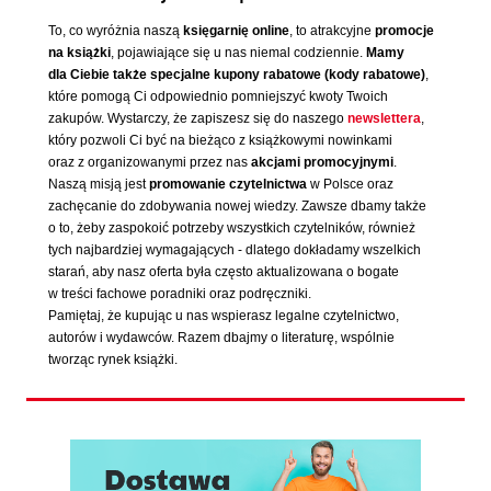
To, co wyróżnia naszą
księgarnię online
, to atrakcyjne
promocje
na książki
, pojawiające się u nas niemal codziennie.
Mamy
dla Ciebie także specjalne kupony rabatowe (kody rabatowe)
,
które pomogą Ci odpowiednio pomniejszyć kwoty Twoich
zakupów. Wystarczy, że zapiszesz się do naszego
newslettera
,
który pozwoli Ci być na bieżąco z książkowymi nowinkami
oraz z organizowanymi przez nas
akcjami promocyjnymi
.
Naszą misją jest
promowanie czytelnictwa
w Polsce oraz
zachęcanie do zdobywania nowej wiedzy. Zawsze dbamy także
o to, żeby zaspokoić potrzeby wszystkich czytelników, również
tych najbardziej wymagających - dlatego dokładamy wszelkich
starań, aby nasz oferta była często aktualizowana o bogate
w treści fachowe poradniki oraz podręczniki.
Pamiętaj, że kupując u nas wspierasz legalne czytelnictwo,
autorów i wydawców. Razem dbajmy o literaturę, wspólnie
tworząc rynek książki.