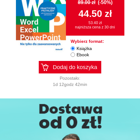
89.00 zł
(-50%)
44.50 zł
53.40 zł
najniższa cena z 30 dni
Wybierz format:
Książka
Ebook
Dodaj do koszyka
Pozostało:
1d 12godz 41min