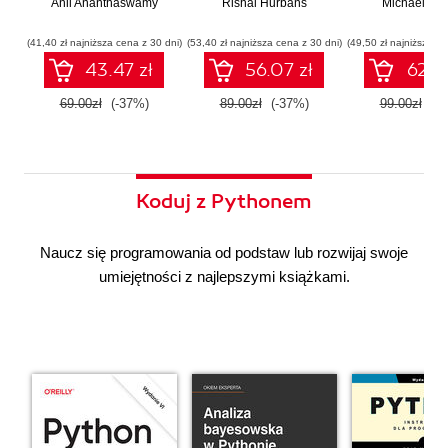
Anil Ananthaswamy
działaniu
Rishal Hurbans
Ilustrowany
Michael Alb
wdrażan
współczesnej
przewodnik
system
sztucznej
wieloagent
(41,40 zł najniższa cena z 30 dni)
(53,40 zł najniższa cena z 30 dni)
(49,50 zł najniższa ce
inteligencji
43.47 zł
56.07 zł
62.37
69.00zł
(-37%)
89.00zł
(-37%)
99.00zł
(-3
Koduj z Pythonem
Naucz się programowania od podstaw lub rozwijaj swoje
umiejętności z najlepszymi książkami.