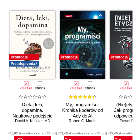
Promocja
Promocja
Promocja
Przedsprzedaż
książka
ebook
książka
ebook
książka
eb
Dieta, leki,
My, programiści.
(Nie)etyczn
dopamina.
Kronika koderów od
Jak progra
Naukowe podejście
Ady do AI
odpowiedzia
do uzależnienia od
David A. Kessler
,
MD
Robert C. Martin
erze sztuc
Paweł Półto
jedzenia, fenomenu
inteligenc
GLP-1 i roli
(51,92 zł najniższa cena z 30 dni)
(53,40 zł najniższa cena z 30 dni)
(35,40 zł najniższa ce
zdrowych nawyków