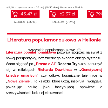
współczesnej
systemów
konfigura
sztucznej
wieloagentowych
(41,40 zł najniższa cena z 30 dni)
(49,50 zł najniższa cena z 30 dni)
inteligencji
43.47 zł
62.37 zł
790.0
69.00 zł
(-37%)
99.00 zł
(-37%)
Literatura popularnonaukowa w Helionie
wszystkie popularnonaukowe
Literatura popularnonaukowa
pozwala spojrzeć na świat z
nowej perspektywy, bez zbędnego akademickiego dystansu.
Warto sięgnąć po
„
Prosto o AI
” Roberta Trypuza
, zanurzyć
się w refleksjach
Richarda Dawkinsa
w
„
Genetycznej
księdze umarłych
”
czy odkryć kosmiczne tajemnice w
„
Nowe Ziemie
".
To książki, które uczą, inspirują i wciągają,
pokazując naukę jako fascynującą opowieść o
rzeczywistości i ludzkiej ciekawości.