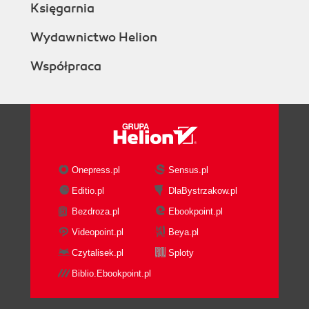
Księgarnia
Wydawnictwo Helion
Współpraca
Onepress.pl
Sensus.pl
Editio.pl
DlaBystrzakow.pl
Bezdroza.pl
Ebookpoint.pl
Videopoint.pl
Beya.pl
Czytalisek.pl
Sploty
Biblio.Ebookpoint.pl