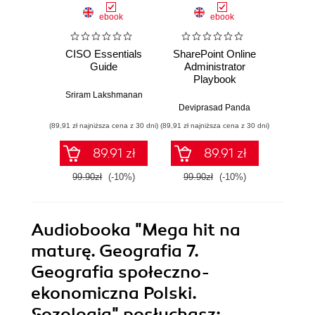
ebook
ebook
CISO Essentials
SharePoint Online
Moodle
Guide
Administrator
Enhanc
Playbook
regul
compli
Sriram Lakshmanan
you
Deviprasad Panda
I
infr
(89,91 zł najniższa cena z 30 dni)
(89,91 zł najniższa cena z 30 dni)
(85,49 zł naj
89.91 zł
89.91 zł
99.90zł
(-10%)
99.90zł
(-10%)
94.9
Audiobooka
"Mega hit na
maturę. Geografia 7.
Geografia społeczno-
ekonomiczna Polski.
Sozologia"
posłuchasz: