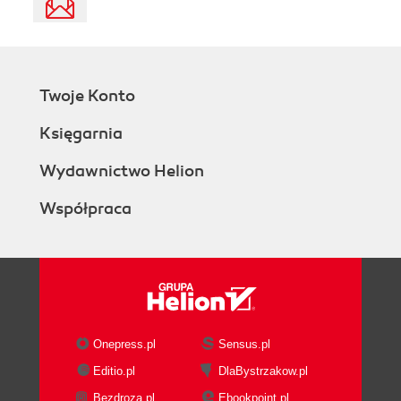
Twoje Konto
Księgarnia
Wydawnictwo Helion
Współpraca
Onepress.pl
Sensus.pl
Editio.pl
DlaBystrzakow.pl
Bezdroza.pl
Ebookpoint.pl