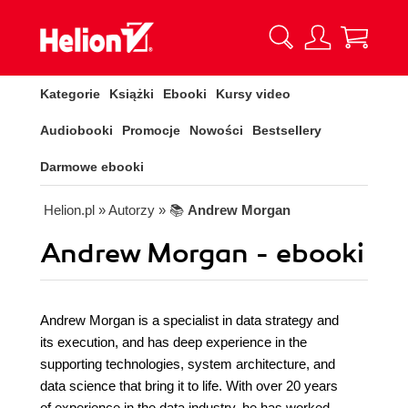
Kategorie
Książki
Ebooki
Kursy video
Audiobooki
Promocje
Nowości
Bestsellery
Darmowe ebooki
Helion.pl
» Autorzy
» 📚
Andrew Morgan
Andrew Morgan - ebooki
Andrew Morgan is a specialist in data strategy and
its execution, and has deep experience in the
supporting technologies, system architecture, and
data science that bring it to life. With over 20 years
of experience in the data industry, he has worked