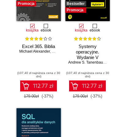
Promocja
Bestseller
Promocja
książka
ebook
książka
ebook
Excel 365. Biblia
Systemy
Michael Alexander
,
Dick Kusleika
operacyjne.
Wydanie V
Andrew S. Tanenbaum
,
Herbert Bos
(107,40 zł najniższa cena z 30
(107,40 zł najniższa cena z 30
dni)
dni)
112.77 zł
112.77 zł
179.00zł
(-37%)
179.00zł
(-37%)