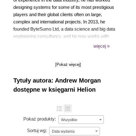
designing systems for some of its most prestigious
players and their global clients often on large,
complex and international projects. In 2013, he
founded ByteSumo Ltd, a data science and big data
engineering consultancy, and he now works with
clients in Europe and the USA. Andrew is an active
więcej »
data scientist, and the inventor of the TrendCalculus
algorithm. It was developed as part of his ongoing
[Pokaż więcej]
research project investigating long-range predictions
based on machine learning the patterns found in
Tytuły autora: Andrew Morgan
drifting cultural, geopolitical and economic trends. He
also sits on the Hadoop Summit EU data science
dostępne w księgarni Helion
selection committee, and has spoken at many
conferences on a variety of data topics. He also
enjoys participating in the Data Science and Big
Data communities where he lives in London.
Pokaż produkty:
Wszystkie
Sortuj wg:
Data wydania