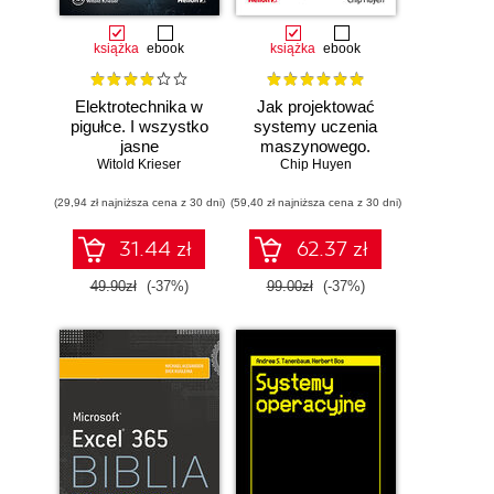
książka
ebook
książka
ebook
Elektrotechnika w
Jak projektować
pigułce. I wszystko
systemy uczenia
jasne
maszynowego.
Witold Krieser
Chip Huyen
Iteracyjne
tworzenie aplikacji
(29,94 zł najniższa cena z 30 dni)
(59,40 zł najniższa cena z 30 dni)
gotowych do pracy
31.44 zł
62.37 zł
49.90zł
(-37%)
99.00zł
(-37%)