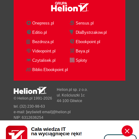
Onepress.pl
Sensus.pl
Editio.pl
DlaBystrzakow.pl
Bezdroza.pl
Ebookpoint.pl
Videopoint.pl
Beya.pl
Czytalisek.pl
Sploty
Biblio.Ebookpoint.pl
Helion.pl sp. z o.o.
ul. Kościuszki 1c
© Helion.pl 1991-2026
44-100 Gliwice
tel. (32) 230-98-63
e-mail:
[wyświetl email]@helion.pl
NIP: 6312636254
Regon: 241989027
Designed with ♥ by
Tonik.pl