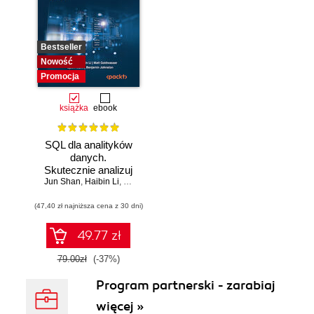
Bestseller
Nowość
Promocja
książka
ebook
SQL dla analityków
danych.
Skutecznie analizuj
Jun Shan
dane, wyciągaj
,
Haibin Li
,
Matt Goldwasser
,
Upom Malik
,
Benjamin Johnston
wartościowe
(47,40 zł najniższa cena z 30 dni)
wnioski i opanuj
zaawansowany
SQL na potrzeby
49.77 zł
praktycznych
zastosowań.
79.00zł
(-37%)
Wydanie IV
Program partnerski - zarabiaj
więcej »