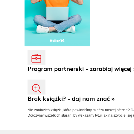
Program partnerski - zarabiaj więcej 
Brak książki? - daj nam znać »
Nie znalazłeś książki, którą powinniśmy mieć w naszej ofercie? 
Dołożymy wszelkich starań, by wskazany tytuł jak najszybciej się 