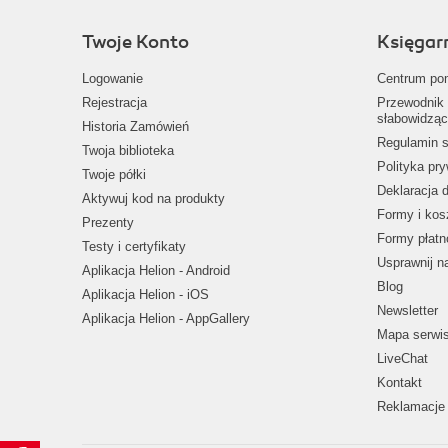
Twoje Konto
Księgar
Logowanie
Centrum po
Rejestracja
Przewodnik 
słabowidząc
Historia Zamówień
Regulamin s
Twoja biblioteka
Polityka pr
Twoje półki
Deklaracja 
Aktywuj kod na produkty
Formy i kos
Prezenty
Formy płatn
Testy i certyfikaty
Usprawnij 
Aplikacja Helion - Android
Blog
Aplikacja Helion - iOS
Newsletter
Aplikacja Helion - AppGallery
Mapa serwi
LiveChat
Kontakt
Reklamacje 