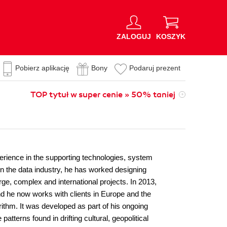
ZALOGUJ
KOSZYK
Pobierz aplikację
Bony
Podaruj prezent
TOP tytuł w super cenie » 50% taniej
erience in the supporting technologies, system
e in the data industry, he has worked designing
rge, complex and international projects. In 2013,
d he now works with clients in Europe and the
rithm. It was developed as part of his ongoing
tterns found in drifting cultural, geopolitical