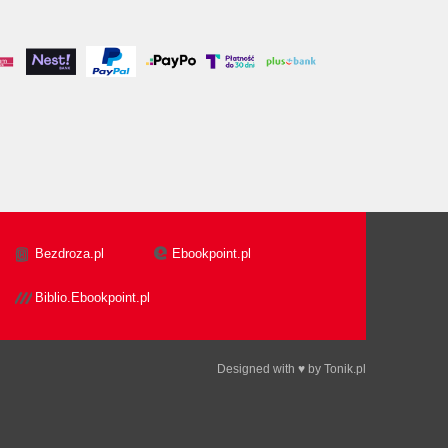
Bezdroza.pl
Ebookpoint.pl
Biblio.Ebookpoint.pl
Designed with ♥ by
Tonik.pl