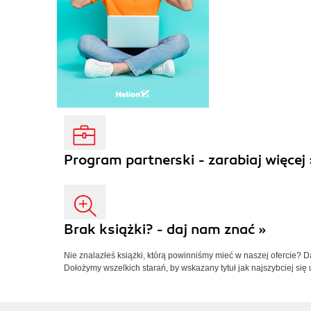
Program partnerski - zarabiaj więcej 
Brak książki? - daj nam znać »
Nie znalazłeś książki, którą powinniśmy mieć w naszej ofercie? 
Dołożymy wszelkich starań, by wskazany tytuł jak najszybciej się 