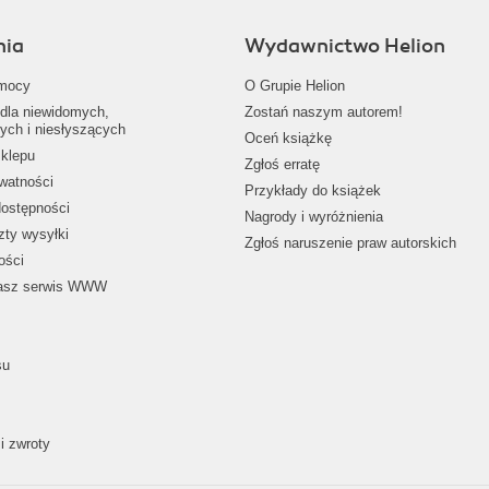
nia
Wydawnictwo Helion
mocy
O Grupie Helion
dla niewidomych,
Zostań naszym autorem!
ych i niesłyszących
Oceń książkę
klepu
Zgłoś erratę
ywatności
Przykłady do książek
dostępności
Nagrody i wyróżnienia
zty wysyłki
Zgłoś naruszenie praw autorskich
ości
nasz serwis WWW
su
i zwroty