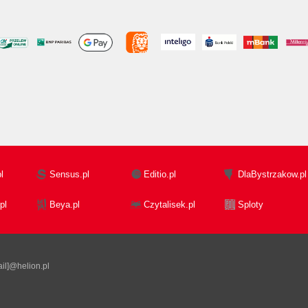
l
Sensus.pl
Editio.pl
DlaBystrzakow.pl
pl
Beya.pl
Czytalisek.pl
Sploty
il]@helion.pl