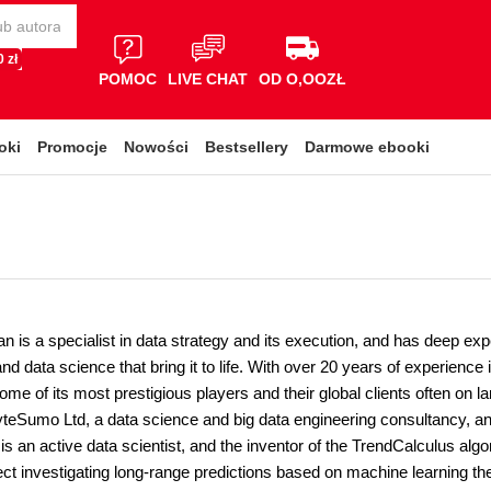
 zł
POMOC
LIVE CHAT
OD O,OOZŁ
oki
Promocje
Nowości
Bestsellery
Darmowe ebooki
 is a specialist in data strategy and its execution, and has deep exp
and data science that bring it to life. With over 20 years of experienc
me of its most prestigious players and their global clients often on la
teSumo Ltd, a data science and big data engineering consultancy, an
 an active data scientist, and the inventor of the TrendCalculus algo
ct investigating long-range predictions based on machine learning the pa