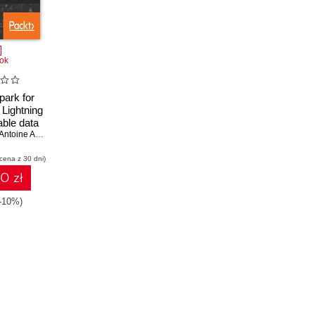
ok
park for
 Lightning
able data
lutions
Antoine Amend
,
Matthew Hallett
,
David George
 cena z 30 dni)
10 zł
(-10%)