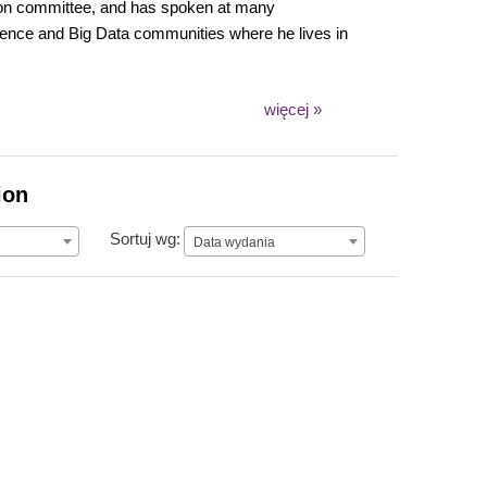
ion committee, and has spoken at many
Science and Big Data communities where he lives in
więcej »
ion
Data wydania
Sortuj wg:
Data wydania