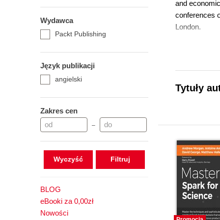
and economic 
conferences o
Wydawca
London.
Packt Publishing
Język publikacji
angielski
Tytuły au
Zakres cen
–
Wyczyść
BLOG
eBooki za 0,00zł
Nowości
Promocja