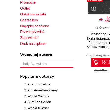
Promocje
Outlet
Ostatnie sztuki
Bestsellery
ebo
Najlepiej oceniane
Przedsprzedaż
Mastering S
Zapowiedzi
Data Science.
fast and scal
Druk na żądanie
Andrew Morgan
science so
,
Wyszukaj autora
(134,25 zł najniższa
161.
179.00 zł
Popularni autorzy
Adam Józefiok
Anil Ananthaswamy
Witold Wrotek
Aurélien Géron
Witold Krieser