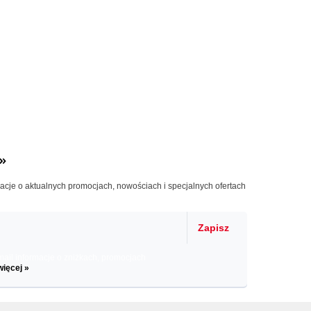
»
macje o aktualnych promocjach, nowościach i specjalnych ofertach
Zapisz
il informacje o zniżkach, promocjach
więcej »