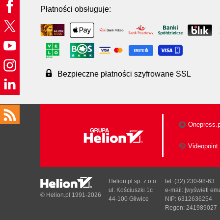
Płatności obsługuje:
Bezpieczne płatności szyfrowane SSL
Onepress.p
Videopoint.
Helion.pl sp. z o.o.
tel. (32) 230-98-63
ul. Kościuszki 1c
e-mail:
[wyświetl ema
© Helion.pl 1991-2026
44-100 Gliwice
NIP: 6312636254
Regon: 241989027