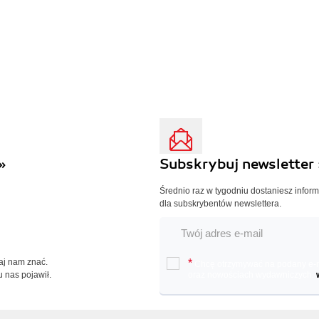
»
Subskrybuj newsletter 
Średnio raz w tygodniu dostaniesz infor
dla subskrybentów newslettera.
Daj nam znać.
*
Chcę otrzymywać na podany e-ma
u nas pojawił.
oraz nowościach wydawniczych.