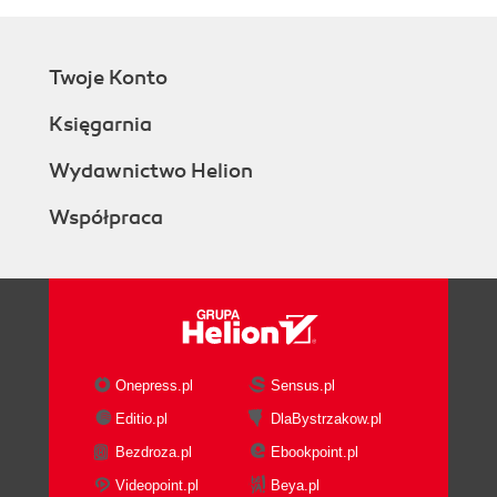
Twoje Konto
Księgarnia
Wydawnictwo Helion
Współpraca
Onepress.pl
Sensus.pl
Editio.pl
DlaBystrzakow.pl
Bezdroza.pl
Ebookpoint.pl
Videopoint.pl
Beya.pl