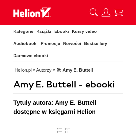
Kategorie
Książki
Ebooki
Kursy video
Audiobooki
Promocje
Nowości
Bestsellery
Darmowe ebooki
Helion.pl
» Autorzy
» 📚
Amy E. Buttell
Amy E. Buttell - ebooki
Tytuły autora: Amy E. Buttell
dostępne w księgarni Helion