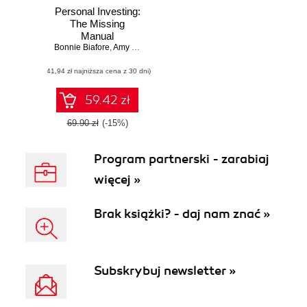
Personal Investing:
The Missing
Manual
Bonnie Biafore
,
Amy E. Buttell
,
Carol Fabbri
(41,94 zł najniższa cena z 30 dni)
59.42 zł
69.90 zł
(-15%)
Program partnerski - zarabiaj
więcej »
Brak książki? - daj nam znać »
Subskrybuj newsletter »