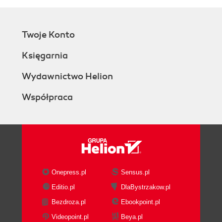
Twoje Konto
Księgarnia
Wydawnictwo Helion
Współpraca
Onepress.pl
Sensus.pl
Editio.pl
DlaBystrzakow.pl
Bezdroza.pl
Ebookpoint.pl
Videopoint.pl
Beya.pl