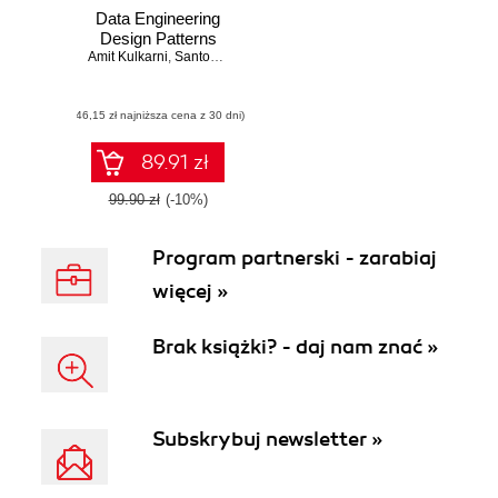
Data Engineering
Design Patterns
Amit Kulkarni
,
Santosh Hegde
(46,15 zł najniższa cena z 30 dni)
89.91 zł
99.90 zł
(-10%)
Program partnerski - zarabiaj
więcej »
Brak książki? - daj nam znać »
Subskrybuj newsletter »