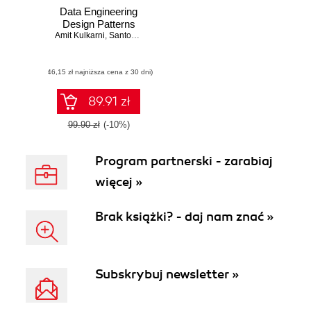
Data Engineering
Design Patterns
Amit Kulkarni
,
Santosh Hegde
(46,15 zł najniższa cena z 30 dni)
89.91 zł
99.90 zł
(-10%)
Program partnerski - zarabiaj
więcej »
Brak książki? - daj nam znać »
Subskrybuj newsletter »