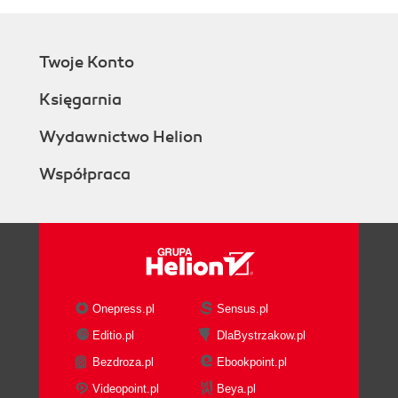
Twoje Konto
Księgarnia
Wydawnictwo Helion
Współpraca
Onepress.pl
Sensus.pl
Editio.pl
DlaBystrzakow.pl
Bezdroza.pl
Ebookpoint.pl
Videopoint.pl
Beya.pl