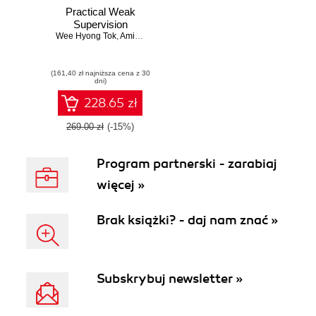
Practical Weak
Supervision
Wee Hyong Tok
,
Amit Bahree
,
Senja Filipi
(161,40 zł najniższa cena z 30
dni)
228.65 zł
269.00 zł
(-15%)
Program partnerski - zarabiaj
więcej »
Brak książki? - daj nam znać »
Subskrybuj newsletter »