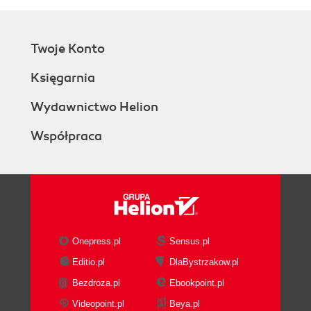
Twoje Konto
Księgarnia
Wydawnictwo Helion
Współpraca
Onepress.pl
Sensus.pl
Editio.pl
DlaBystrzakow.pl
Bezdroza.pl
Ebookpoint.pl
Videopoint.pl
Beya.pl