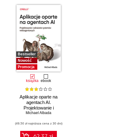
Bestseller
Nowość
Promocja
książka
ebook
Aplikacje oparte na
agentach AI.
Projektowanie i
Michael Albada
wdrażanie
systemów
(49,50 zł najniższa cena z 30 dni)
wieloagentowych
62.37 zł