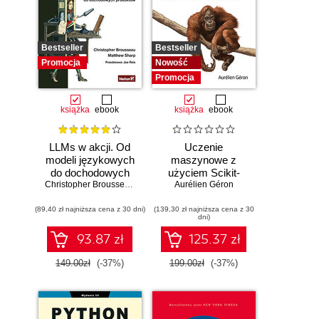
Bestseller
Bestseller
Promocja
Nowość
Promocja
książka
ebook
książka
ebook
LLMs w akcji. Od
Uczenie
modeli językowych
maszynowe z
do dochodowych
użyciem Scikit-
produktów
Christopher Brousseau
,
Matt Sharp
Learn i PyTorch.
Aurélien Géron
Koncepcje,
(89,40 zł najniższa cena z 30 dni)
(139,30 zł najniższa cena z 30
narzędzia i techniki
dni)
umożliwiające
konstruowanie
93.87 zł
125.37 zł
inteligentnych
systemów
149.00zł
(-37%)
199.00zł
(-37%)