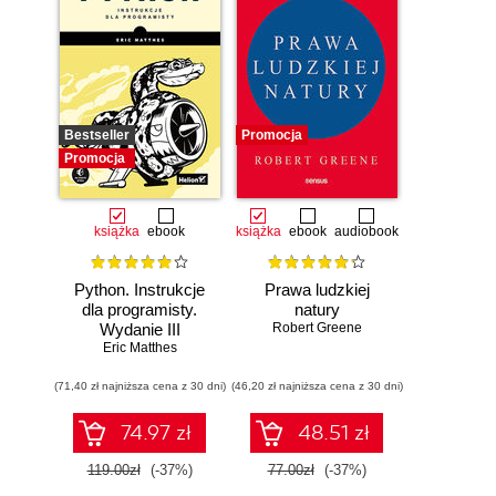
Bestseller
Promocja
Promocja
książka
ebook
książka
ebook
audiobook
Python. Instrukcje
Prawa ludzkiej
dla programisty.
natury
Wydanie III
Robert Greene
Eric Matthes
(71,40 zł najniższa cena z 30 dni)
(46,20 zł najniższa cena z 30 dni)
74.97 zł
48.51 zł
119.00zł
(-37%)
77.00zł
(-37%)