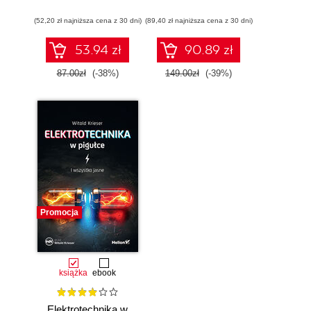
konstruktora
(52,20 zł najniższa cena z 30 dni)
(89,40 zł najniższa cena z 30 dni)
53.94 zł
90.89 zł
87.00zł
(-38%)
149.00zł
(-39%)
Promocja
książka
ebook
Elektrotechnika w