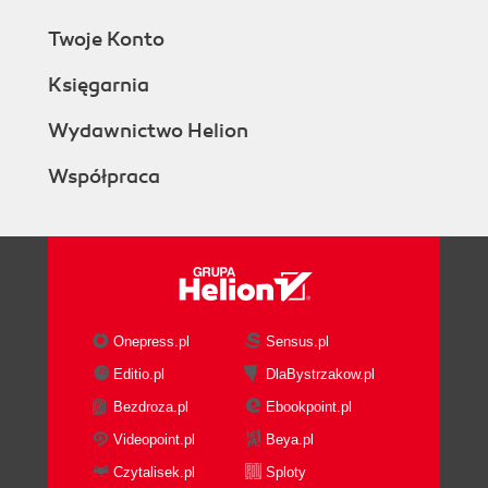
Twoje Konto
Księgarnia
Wydawnictwo Helion
Współpraca
Onepress.pl
Sensus.pl
Editio.pl
DlaBystrzakow.pl
Bezdroza.pl
Ebookpoint.pl
Videopoint.pl
Beya.pl
Czytalisek.pl
Sploty