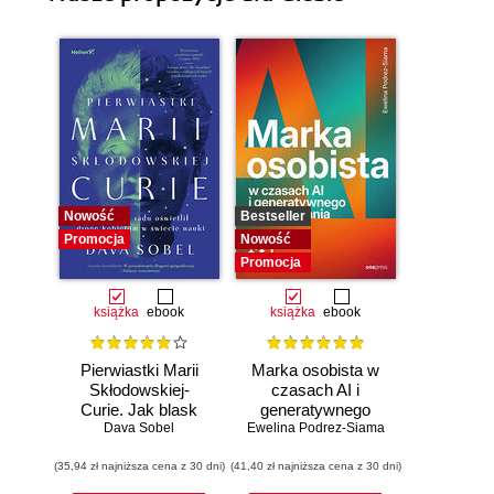
Nowość
Bestseller
Promocja
Nowość
Promocja
książka
ebook
książka
ebook
Pierwiastki Marii
Marka osobista w
Skłodowskiej-
czasach AI i
Curie. Jak blask
generatywnego
radu oświetlił drogę
Dava Sobel
Ewelina Podrez-Siama
wyszukiwania
kobietom w
(35,94 zł najniższa cena z 30 dni)
świecie nauki
(41,40 zł najniższa cena z 30 dni)