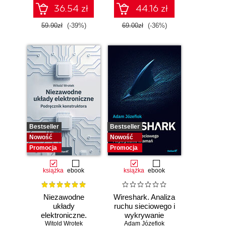
36.54 zł
44.16 zł
59.90zł
(-39%)
69.00zł
(-36%)
Bestseller
Bestseller
Nowość
Nowość
Promocja
Promocja
książka
ebook
książka
ebook
Niezawodne
Wireshark. Analiza
układy
ruchu sieciowego i
elektroniczne.
wykrywanie
Witold Wrotek
Podręcznik
Adam Józefiok
włamań