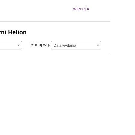
więcej »
rni Helion
Data wydania
Sortuj wg:
Data wydania