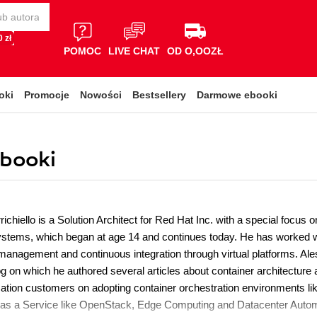
 zł
POMOC
LIVE CHAT
OD O,OOZŁ
oki
Promocje
Nowości
Bestsellery
Darmowe ebooki
ebooki
ichiello is a Solution Architect for Red Hat Inc. with a special focus 
tems, which began at age 14 and continues today. He has worked with
management and continuous integration through virtual platforms. Ales
g on which he authored several articles about container architecture
tion customers on adopting container orchestration environments l
e as a Service like OpenStack, Edge Computing and Datacenter Autom