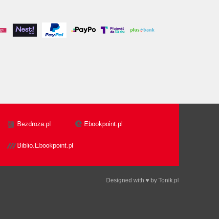
Bezdroza.pl
Ebookpoint.pl
Biblio.Ebookpoint.pl
Designed with ♥ by
Tonik.pl