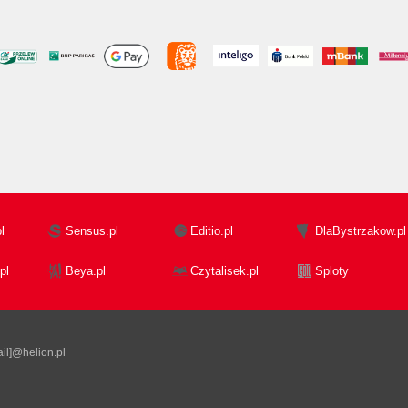
l
Sensus.pl
Editio.pl
DlaBystrzakow.pl
pl
Beya.pl
Czytalisek.pl
Sploty
il]@helion.pl