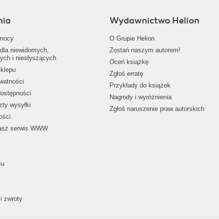
nia
Wydawnictwo Helion
mocy
O Grupie Helion
dla niewidomych,
Zostań naszym autorem!
ych i niesłyszących
Oceń książkę
klepu
Zgłoś erratę
ywatności
Przykłady do książek
dostępności
Nagrody i wyróżnienia
zty wysyłki
Zgłoś naruszenie praw autorskich
ości
nasz serwis WWW
su
i zwroty