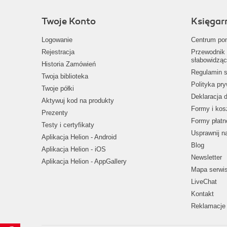
Twoje Konto
Księgar
Logowanie
Centrum po
Rejestracja
Przewodnik 
słabowidząc
Historia Zamówień
Regulamin s
Twoja biblioteka
Polityka pr
Twoje półki
Deklaracja 
Aktywuj kod na produkty
Formy i kos
Prezenty
Formy płatn
Testy i certyfikaty
Usprawnij 
Aplikacja Helion - Android
Blog
Aplikacja Helion - iOS
Newsletter
Aplikacja Helion - AppGallery
Mapa serwi
LiveChat
Kontakt
Reklamacje 