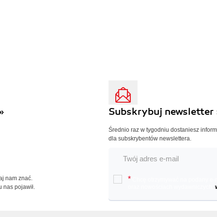
»
Subskrybuj newsletter 
Średnio raz w tygodniu dostaniesz infor
dla subskrybentów newslettera.
Daj nam znać.
*
Chcę otrzymywać na podany e-ma
u nas pojawił.
oraz nowościach wydawniczych.