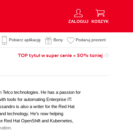
ZALOGUJ
KOSZYK
Pobierz aplikację
Bony
Podaruj prezent
TOP tytuł w super cenie » 50% taniej
on Telco technologies. He has a passion for
 tools for automating Enterprise IT:
sandro is also a writer for the Red Hat
 and technology. He’s now helping
ike Red Hat OpenShift and Kubernetes,
ation.