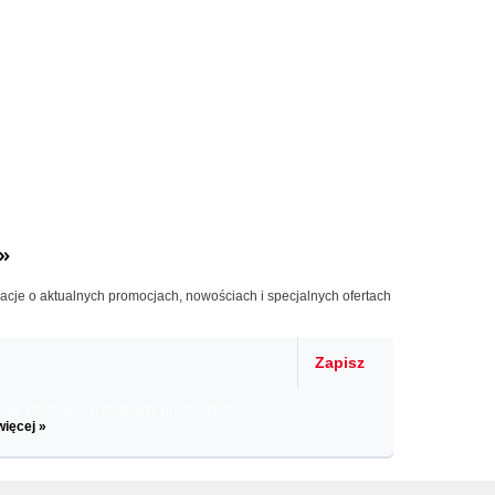
»
macje o aktualnych promocjach, nowościach i specjalnych ofertach
Zapisz
il informacje o zniżkach, promocjach
więcej »