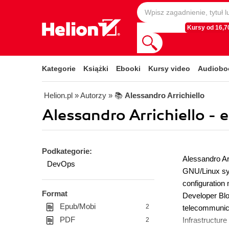
Kursy od 16,70
Kategorie
Książki
Ebooki
Kursy video
Audiobo
Helion.pl
» Autorzy
» 📚
Alessandro Arrichiello
Alessandro Arrichiello - 
Podkategorie:
Alessandro Arr
DevOps
GNU/Linux sys
configuration 
Format
Developer Blo
Epub/Mobi
2
telecommunica
PDF
Infrastructur
2