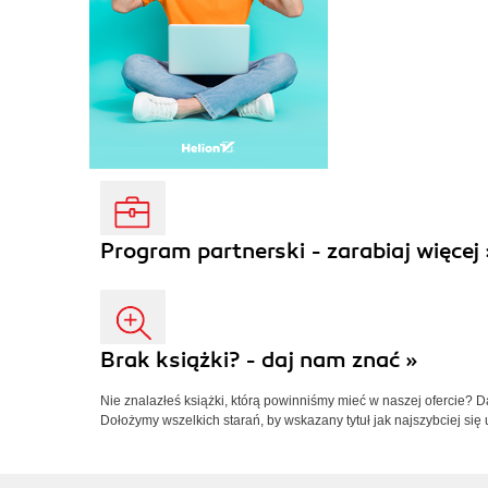
Program partnerski - zarabiaj więcej 
Brak książki? - daj nam znać »
Nie znalazłeś książki, którą powinniśmy mieć w naszej ofercie? 
Dołożymy wszelkich starań, by wskazany tytuł jak najszybciej się 