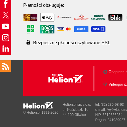
Płatności obsługuje:
Bezpieczne płatności szyfrowane SSL
Onepress.p
Videopoint.
Helion.pl sp. z o.o.
tel. (32) 230-98-63
ul. Kościuszki 1c
e-mail:
[wyświetl ema
© Helion.pl 1991-2026
44-100 Gliwice
NIP: 6312636254
Regon: 241989027