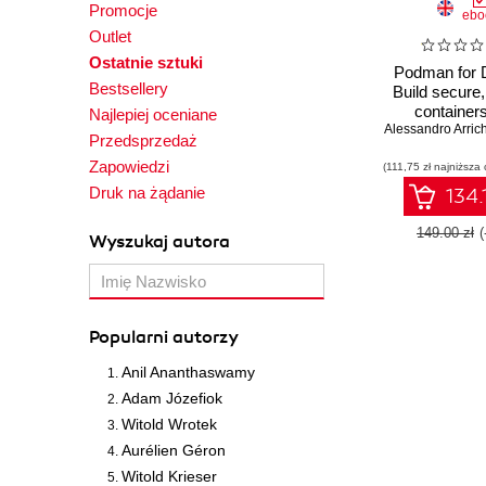
Promocje
ebo
Outlet
Ostatnie sztuki
Podman for 
Bestsellery
Build secure,
container
Najlepiej oceniane
Alessandro Arrich
integrate them
Przedsprzedaż
DevOps a
Zapowiedzi
(111,75 zł najniższa 
workflows -
Editio
Druk na żądanie
134.
149.00 zł
Wyszukaj autora
Popularni autorzy
Anil Ananthaswamy
Adam Józefiok
Witold Wrotek
Aurélien Géron
Witold Krieser