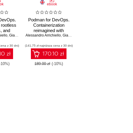
ok
ebook
DevOps.
Podman for DevOps.
 rootless
Containerization
s, and
reimagined with
iello
 into real
,
Gianni Salinetti
Alessandro Arrichiello
Podman and its
,
Gianni Salinetti
,
Brent J. Baude
nd AI
companion tools
cena z 30 dni)
 Second
(141,75 zł najniższa cena z 30 dni)
n
10 zł
170.10 zł
(-10%)
189.00 zł
(-10%)