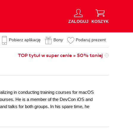
ZALOGUJ
KOSZYK
Pobierz aplikację
Bony
Podaruj prezent
TOP tytuł w super cenie » 50% taniej
ializing in conducting training courses for macOS
courses. He is a member of the DevCon iOS and
 talks for both groups. In his spare time, he