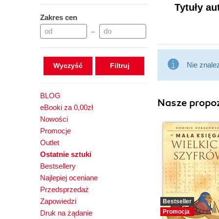
Tytuły au
Zakres cen
–
Nie znale
Wyczyść
BLOG
Nasze propoz
eBooki za 0,00zł
Nowości
Promocje
Outlet
Ostatnie sztuki
Bestsellery
Najlepiej oceniane
Przedsprzedaż
Zapowiedzi
Bestseller
Promocja
Druk na żądanie