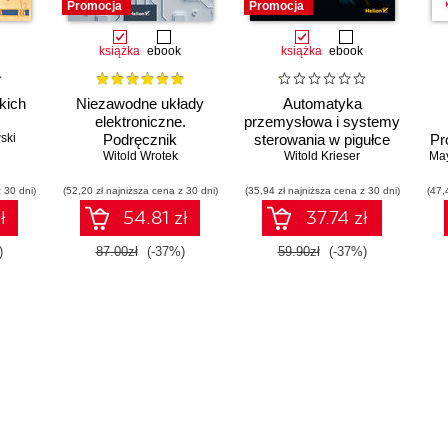
Promocja
Promocja
książka
ebook
książka
ebook
kich
Niezawodne układy
Automatyka
elektroniczne.
przemysłowa i systemy
ski
Podręcznik
sterowania w pigułce
Pr
konstruktora
Witold Wrotek
Witold Krieser
Ma
o
mo
 30 dni)
(52,20 zł najniższa cena z 30 dni)
(35,94 zł najniższa cena z 30 dni)
(47,
ł
54.81 zł
37.74 zł
)
87.00zł
(-37%)
59.90zł
(-37%)