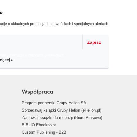
»
macje o aktualnych promocjach, nowościach i specjalnych ofertach
Zapisz
il informacje o zniżkach, promocjach
więcej »
Współpraca
Program partnerski Grupy Helion SA
Sprzedawaj książki Grupy Helion (eHelion.pl)
Zamawiaj książki do recenzji (Biuro Prasowe)
BIBLIO Ebookpoint
Custom Publishing - B2B