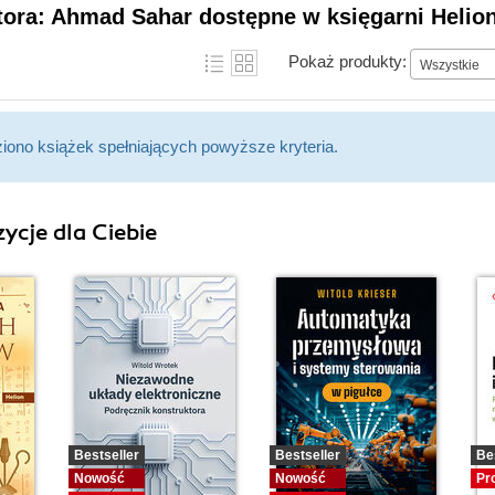
tora: Ahmad Sahar dostępne w księgarni Helio
Pokaż produkty:
Wszystkie
ziono książek spełniających powyższe kryteria.
ycje dla Ciebie
Bestseller
Bestseller
Be
Nowość
Nowość
Pr