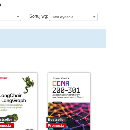
n
Data wydania
Sortuj wg:
Data wydania
stseller
Bestseller
omocja
Promocja