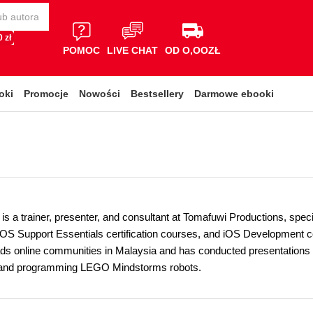
 zł
POMOC
LIVE CHAT
OD O,OOZŁ
oki
Promocje
Nowości
Bestsellery
Darmowe ebooki
s a trainer, presenter, and consultant at Tomafuwi Productions, spec
S Support Essentials certification courses, and iOS Development 
online communities in Malaysia and has conducted presentations and
ng and programming LEGO Mindstorms robots.