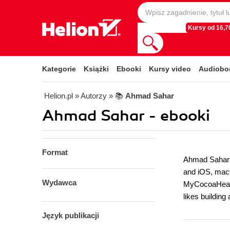
Kursy od 16,70
Kategorie
Książki
Ebooki
Kursy video
Audiobo
Helion.pl
» Autorzy
» 📚
Ahmad Sahar
Ahmad Sahar - ebooki
Format
Ahmad Sahar i
and iOS, macO
Wydawca
MyCocoaHeads 
likes buildi
Język publikacji