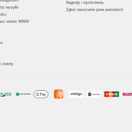
dostępności
Nagrody i wyróżnienia
zty wysyłki
Zgłoś naruszenie praw autorskich
ości
nasz serwis WWW
su
i zwroty