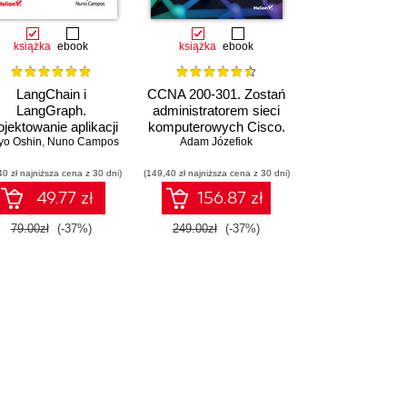
książka
ebook
książka
ebook
LangChain i
CCNA 200-301. Zostań
LangGraph.
administratorem sieci
ojektowanie aplikacji
komputerowych Cisco.
yo Oshin
partych na dużych
,
Nuno Campos
Adam Józefiok
Wydanie II
delach językowych
40 zł najniższa cena z 30 dni)
w praktyce
(149,40 zł najniższa cena z 30 dni)
49.77 zł
156.87 zł
79.00zł
(-37%)
249.00zł
(-37%)