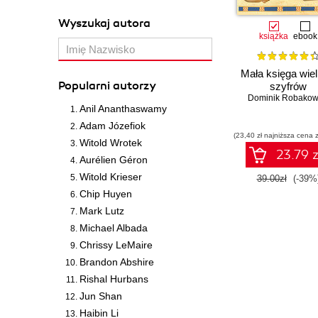
Wyszukaj autora
książka
ebook
Mała księga wiel
Popularni autorzy
szyfrów
Dominik Robakow
Anil Ananthaswamy
Adam Józefiok
(23,40 zł najniższa cena z
Witold Wrotek
23.79 z
Aurélien Géron
Witold Krieser
39.00zł
(-39%
Chip Huyen
Mark Lutz
Michael Albada
Chrissy LeMaire
Brandon Abshire
Rishal Hurbans
Jun Shan
Haibin Li