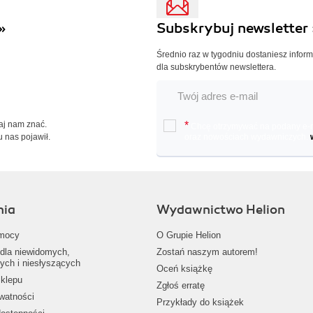
»
Subskrybuj newsletter 
Średnio raz w tygodniu dostaniesz infor
dla subskrybentów newslettera.
Daj nam znać.
*
Chcę otrzymywać na podany e-ma
u nas pojawił.
oraz nowościach wydawniczych.
nia
Wydawnictwo Helion
mocy
O Grupie Helion
dla niewidomych,
Zostań naszym autorem!
ych i niesłyszących
Oceń książkę
klepu
Zgłoś erratę
ywatności
Przykłady do książek