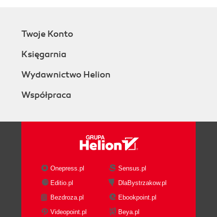
Twoje Konto
Księgarnia
Wydawnictwo Helion
Współpraca
Onepress.pl
Sensus.pl
Editio.pl
DlaBystrzakow.pl
Bezdroza.pl
Ebookpoint.pl
Videopoint.pl
Beya.pl