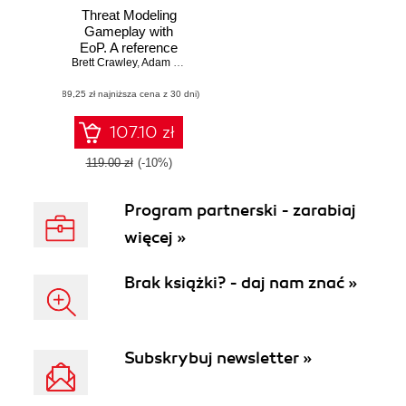
Threat Modeling
Gameplay with
EoP. A reference
Brett Crawley
manual for spotting
,
Adam Shostack
threats in software
(89,25 zł najniższa cena z 30 dni)
architecture
107.10 zł
119.00 zł
(-10%)
Program partnerski - zarabiaj
więcej »
Brak książki? - daj nam znać »
Subskrybuj newsletter »