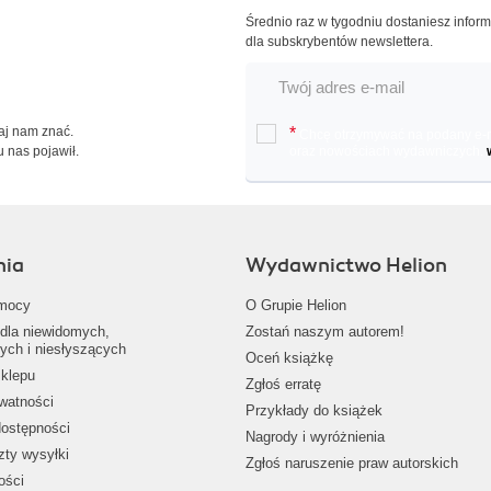
Średnio raz w tygodniu dostaniesz infor
dla subskrybentów newslettera.
Daj nam znać.
*
Chcę otrzymywać na podany e-ma
u nas pojawił.
oraz nowościach wydawniczych.
nia
Wydawnictwo Helion
mocy
O Grupie Helion
dla niewidomych,
Zostań naszym autorem!
ych i niesłyszących
Oceń książkę
klepu
Zgłoś erratę
ywatności
Przykłady do książek
dostępności
Nagrody i wyróżnienia
zty wysyłki
Zgłoś naruszenie praw autorskich
ości