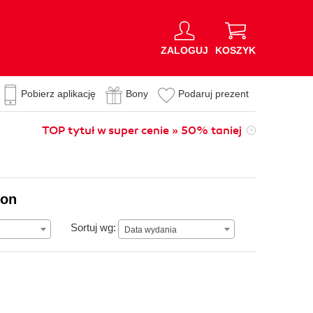
ZALOGUJ
KOSZYK
Pobierz aplikację
Bony
Podaruj prezent
TOP tytuł w super cenie » 50% taniej
ion
Data wydania
Sortuj wg:
Data wydania