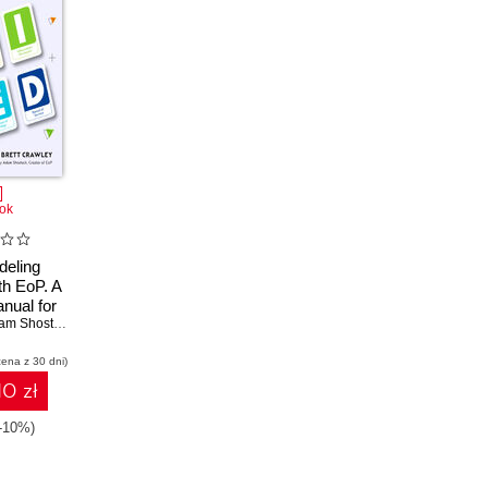
ok
deling
h EoP. A
nual for
eats in
m Shostack
hitecture
cena z 30 dni)
10 zł
-10%)