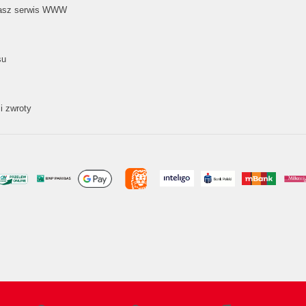
nasz serwis WWW
su
i zwroty