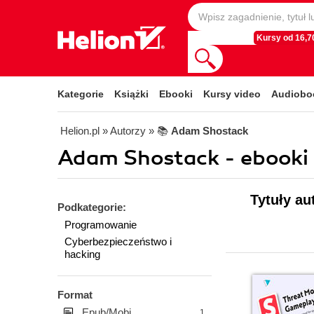
Kursy od 16,70
Kategorie
Książki
Ebooki
Kursy video
Audiobo
Helion.pl
» Autorzy
» 📚
Adam Shostack
Adam Shostack - ebooki
Tytuły au
Podkategorie:
Programowanie
Cyberbezpieczeństwo i
hacking
Format
Epub/Mobi
1