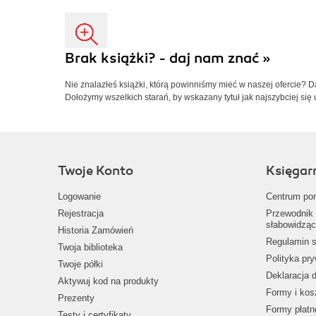
Brak książki? - daj nam znać »
Nie znalazłeś książki, którą powinniśmy mieć w naszej ofercie? 
Dołożymy wszelkich starań, by wskazany tytuł jak najszybciej się 
Twoje Konto
Księgar
Logowanie
Centrum po
Rejestracja
Przewodnik 
słabowidząc
Historia Zamówień
Regulamin s
Twoja biblioteka
Polityka pr
Twoje półki
Deklaracja 
Aktywuj kod na produkty
Formy i kos
Prezenty
Formy płatn
Testy i certyfikaty