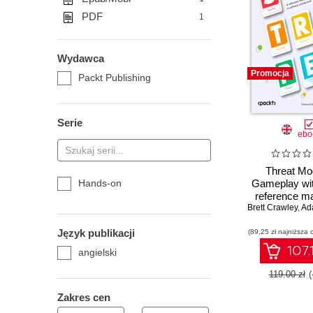
PDF
1
Wydawca
Promocja
Packt Publishing
Serie
ebo
Threat Mo
Hands-on
Gameplay wit
reference ma
Brett Crawley
spotting thr
,
Ada
software arc
Język publikacji
(89,25 zł najniższa 
107.
angielski
119.00 zł
(
Zakres cen