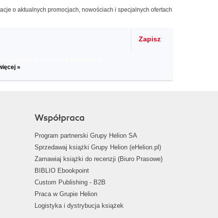
macje o aktualnych promocjach, nowościach i specjalnych ofertach
Zapisz
il informacje o zniżkach, promocjach
więcej »
Współpraca
Program partnerski Grupy Helion SA
Sprzedawaj książki Grupy Helion (eHelion.pl)
Zamawiaj książki do recenzji (Biuro Prasowe)
BIBLIO Ebookpoint
Custom Publishing - B2B
Praca w Grupie Helion
Logistyka i dystrybucja książek